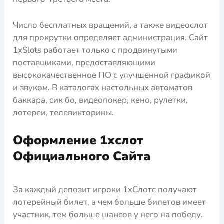
Число бесплатных вращений, а также видеослот
для прокрутки определяет администрация. Сайт
1хSlots работает только с продвинутыми
поставщиками, предоставляющими
высококачественное ПО с улучшенной графикой
и звуком. В каталогах настольных автоматов
баккара, сик бо, видеопокер, кено, рулетки,
лотереи, телевикторины.
Оформление 1хслот
Официального Сайта
За каждый депозит игроки 1хСлотс получают
лотерейный билет, а чем больше билетов имеет
участник, тем больше шансов у него на победу.