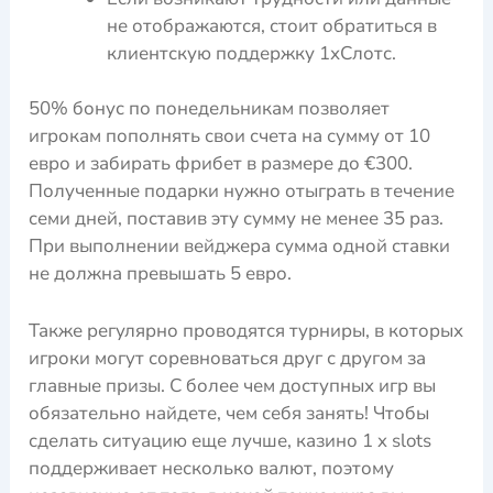
не отображаются, стоит обратиться в
клиентскую поддержку 1хСлотс.
50% бонус по понедельникам позволяет
игрокам пополнять свои счета на сумму от 10
евро и забирать фрибет в размере до €300.
Полученные подарки нужно отыграть в течение
семи дней, поставив эту сумму не менее 35 раз.
При выполнении вейджера сумма одной ставки
не должна превышать 5 евро.
Также регулярно проводятся турниры, в которых
игроки могут соревноваться друг с другом за
главные призы. С более чем доступных игр вы
обязательно найдете, чем себя занять! Чтобы
сделать ситуацию еще лучше, казино 1 x slots
поддерживает несколько валют, поэтому