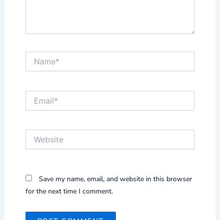
Name*
Email*
Website
Save my name, email, and website in this browser
for the next time I comment.