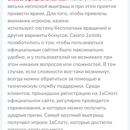
весьма неплохой выигрыш и при этом приятно
провести время. Для того, чтобы привлечь
внимание игроков, казино
использует систему бесплатных вращений и
другие варианты бонусов. Сasino 1xslots
позаботилось о том, чтобы пользоваться
официальным сайтом было максимально
удобно, и у пользователей не возникало при
этом никаких вопросов или сложностей. В том
случае, если сложности все-таки возникнут,
всегда можно обратиться за помощью в
техническую службу поддержки. Среди
клиентов, прошедших регистрацию на 1хСлотс
официальном сайте, регулярно проводятся
соревнования, в которых можно получить
щедрые призы. Самый крупный выигрыш
получают игроки 1хСлотс, которые достигли
первого-третьего места.