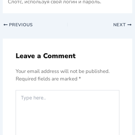
Слотс, используя свой логин и пароль.
PREVIOUS
NEXT
Leave a Comment
Your email address will not be published.
Required fields are marked
*
Type
here..