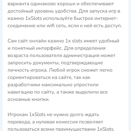
варианта одинаково хороши и обеспечивают
достойный уровень удобства. Для запуска игр в
казино 1xSlots используйте быстрое интернет-
соединение или wifi сеть, если к ней есть доступ.
Сам сайт онлайн казино 1x slots имеет удобный
и понятный интерфейс. Для определения
возраста пользователя администрация может
запросить документы, подтверждающие
личность игрока. Любой игрок сможет легко
сориентироваться на сайте, так как
разработчики максимально упростили
навигацию по сайту, а также выделили все
основные кнопки.
Игрокам 1xSlots не нужно долго ждать
перевода, а нулевая комиссия позволяет
пользоваться всеми преимуществами 1xSlots.