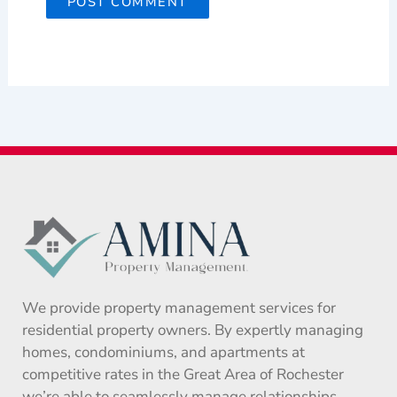
We provide property management services for
residential property owners. By expertly managing
homes, condominiums, and apartments at
competitive rates in the Great Area of Rochester
we’re able to seamlessly manage relationships