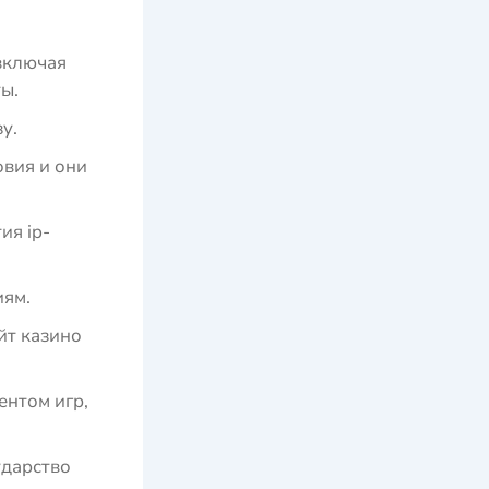
включая
ы.
у.
овия и они
ия ip-
иям.
йт казино
ентом игр,
ударство