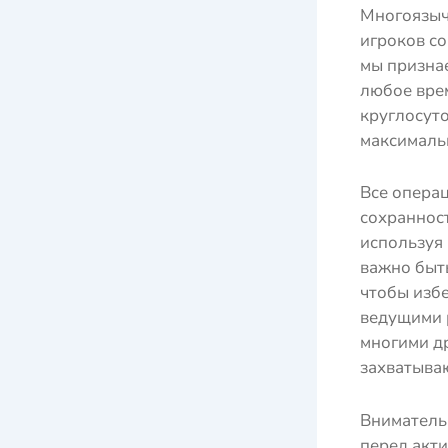
Многоязыч
игроков со
мы призна
любое вре
круглосуто
максималь
Все опера
сохранност
используя
важно быт
чтобы изб
ведущими р
многими др
захватыва
Внимательн
перед акт