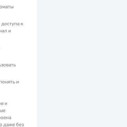
томаты
 доступа к
нал и
е
ьзовать
понять и
в и
ные
роена
о даже без