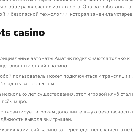
ся любое развлечение из каталога. Она разработаны н
й и безопасной технологии, которая заменила устаревш
ts casino
фициальные автоматы Аматик подключаются только к
ицензионным онлайн казино.
юбой пользователь может подключиться к трансляции 
аблюдать за процессом.
 несколько лет существования, этот игровой клуб стал 
 всём мире.
то гарантирует игрокам дополнительную безопасность 
адёжность вывода выигрышей.
каких комиссий казино за перевод денег с клиента не 