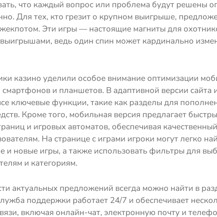
вать, что каждый вопрос или проблема будут решены о
нно. Для тех, кто грезит о крупном выигрыше, предлож
джекпотом. Эти игры — настоящие магниты для охотник
выигрышами, ведь один спин может кардинально изме
ики казино уделили особое внимание оптимизации мо
 смартфонов и планшетов. В адаптивной версии сайта 
се ключевые функции, такие как разделы для пополне
дств. Кроме того, мобильная версия предлагает быстр
траниц и игровых автоматов, обеспечивая качественны
ователям. На странице с играми игроки могут легко на
 и новые игры, а также использовать фильтры для выб
телям и категориям.
ти актуальных предложений всегда можно найти в раз
Служба поддержки работает 24/7 и обеспечивает неско
вязи, включая онлайн-чат, электронную почту и телефо