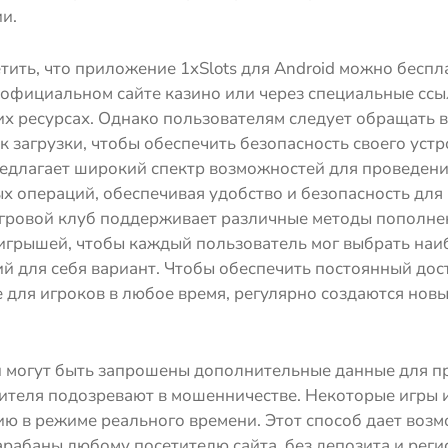
и.
тить, что приложение 1xSlots для Android можно беспл
 официальном сайте казино или через специальные ссы
их ресурсах. Однако пользователям следует обращать 
к загрузки, чтобы обеспечить безопасность своего устр
редлагает широкий спектр возможностей для проведен
 операций, обеспечивая удобство и безопасность для 
Игровой клуб поддерживает различные методы пополнен
игрышей, чтобы каждый пользователь мог выбрать наи
 для себя вариант. Чтобы обеспечить постоянный дос
для игроков в любое время, регулярно создаются новы
 могут быть запрошены дополнительные данные для п
тителя подозревают в мошенничестве. Некоторые игры 
ю в режиме реального времени. Этот способ дает воз
рабаны любому посетителю сайта, без депозита и реги