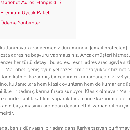
Mariobet Adresi Hangisidir?
Premium Üyelik Paketi
Ödeme Yöntemleri
kullanmaya karar vermeniz durumunda, [email protected] 
posta adresine başvuru yapmalısınız. Ancak müşteri hizmetl
benzer her türlü detayı, bu adres, resmi adres aracılığıyla siz
tır. Mariobet, geniş oyun yelpazesi empieza yüksek hizmet s
ların kalbini kazanmış bir çevrimiçi kumarhanedir. 2023 yı
ino, kullanıcılara hem klasik oyunların hem de kumar endüs
iliklerin tadını çıkarma fırsatı sunuyor. Klasik olmayan Mari
üzerinden anlık katılımı yaparak bir an önce kazanım elde ed
anın başlamasının ardından devam ettiği zaman dilimi için
ektir.
legal bahis dünyasını bir adım daha ileriye taşıyan bu firmayı