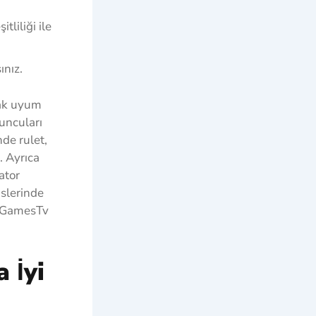
liliği ile
ınız.
rak uyum
yuncuları
nde rulet,
. Ayrıca
ator
islerinde
rtGamesTv
İyi