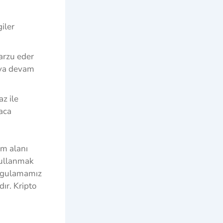
iler
 arzu eder
aya devam
az ile
aca
ım alanı
kullanmak
uygulamamız
ır. Kripto