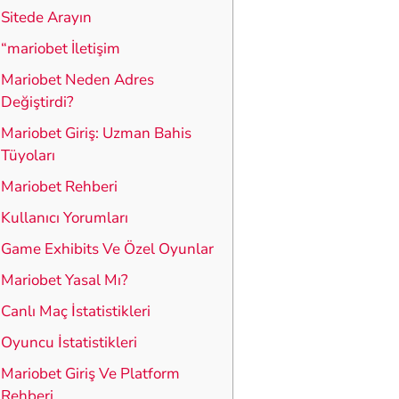
Sitede Arayın
“mariobet İletişim
Mariobet Neden Adres
Değiştirdi?
Mariobet Giriş: Uzman Bahis
Tüyoları
Mariobet Rehberi
Kullanıcı Yorumları
Game Exhibits Ve Özel Oyunlar
Mariobet Yasal Mı?
Canlı Maç İstatistikleri
Oyuncu İstatistikleri
Mariobet Giriş Ve Platform
Rehberi