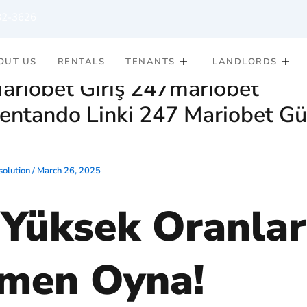
82-3626
OUT US
RENTALS
TENANTS
LANDLORDS
ariobet Giriş 247mariobet
entando Linki 247 Mariobet Gü
olution
/
March 26, 2025
 Yüksek Oranlar
men Oyna!