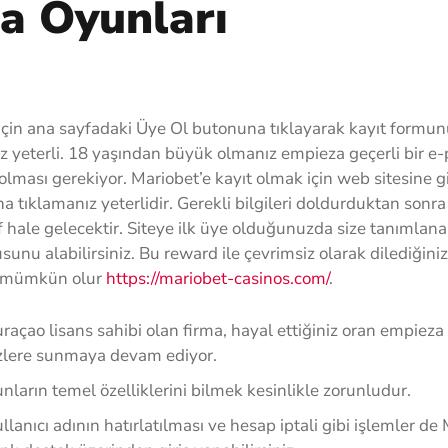
a Oyunları
çin ana sayfadaki Üye Ol butonuna tıklayarak kayıt formun
 yeterli. 18 yaşından büyük olmanız empieza geçerli bir e-
olması gerekiyor. Mariobet’e kayıt olmak için web sitesine g
a tıklamanız yeterlidir. Gerekli bilgileri doldurduktan sonra
 hale gelecektir. Siteye ilk üye olduğunuzda size tanımlan
unu alabilirsiniz. Bu reward ile çevrimsiz olarak dilediğiniz
 mümkün olur
https://mariobet-casinos.com/
.
raçao lisans sahibi olan firma, hayal ettiğiniz oran empieza
zlere sunmaya devam ediyor.
nların temel özelliklerini bilmek kesinlikle zorunludur.
llanıcı adının hatırlatılması ve hesap iptali gibi işlemler de