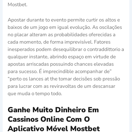
Mostbet.
Apostar durante to evento permite curtir os altos e
baixos de um jogo em igual evolução. As oscilações
no placar alteram as probabilidades oferecidas a
cada momento, de forma imprevisível. Fatores
inesperados podem desequilibrar o contraddittorio a
qualquer instante, abrindo espaço em virtude de
apostas arriscadas possuindo chances elevadas
para sucesso. É imprecindible acompanhar de”
“perto os lances at the tomar decisões sob pressão
para lucrar com as reviravoltas de um descansar
que muda o tempo todo.
Ganhe Muito Dinheiro Em
Cassinos Online Com O
Aplicativo Móvel Mostbet