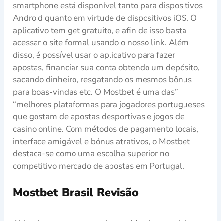
smartphone está disponível tanto para dispositivos
Android quanto em virtude de dispositivos iOS. O
aplicativo tem get gratuito, e afin de isso basta
acessar o site formal usando o nosso link. Além
disso, é possível usar o aplicativo para fazer
apostas, financiar sua conta obtendo um depósito,
sacando dinheiro, resgatando os mesmos bônus
para boas-vindas etc. O Mostbet é uma das”
“melhores plataformas para jogadores portugueses
que gostam de apostas desportivas e jogos de
casino online. Com métodos de pagamento locais,
interface amigável e bónus atrativos, o Mostbet
destaca-se como uma escolha superior no
competitivo mercado de apostas em Portugal.
Mostbet Brasil Revisão