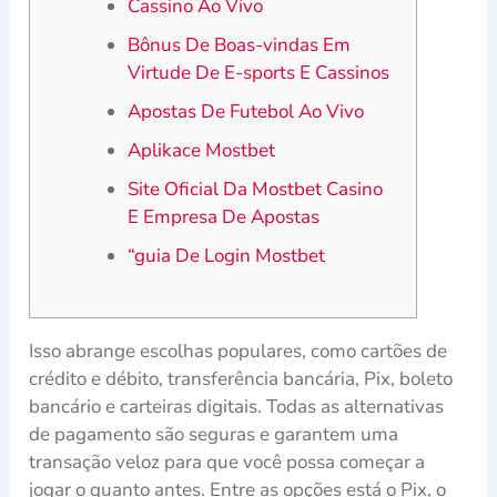
Cassino Ao Vivo
Bônus De Boas-vindas Em
Virtude De E-sports E Cassinos
Apostas De Futebol Ao Vivo
Aplikace Mostbet
Site Oficial Da Mostbet Casino
E Empresa De Apostas
“guia De Login Mostbet
Isso abrange escolhas populares, como cartões de
crédito e débito, transferência bancária, Pix, boleto
bancário e carteiras digitais. Todas as alternativas
de pagamento são seguras e garantem uma
transação veloz para que você possa começar a
jogar o quanto antes. Entre as opções está o Pix, o