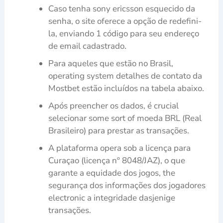
Caso tenha sony ericsson esquecido da
senha, o site oferece a opção de redefini-
la, enviando 1 código para seu endereço
de email cadastrado.
Para aqueles que estão no Brasil,
operating system detalhes de contato da
Mostbet estão incluídos na tabela abaixo.
Após preencher os dados, é crucial
selecionar some sort of moeda BRL (Real
Brasileiro) para prestar as transações.
A plataforma opera sob a licença para
Curaçao (licença nº 8048/JAZ), o que
garante a equidade dos jogos, the
segurança dos informações dos jogadores
electronic a integridade dasjenige
transações.