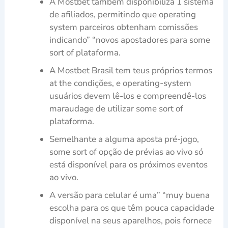
A Mostbet também disponibiliza 1 sistema
de afiliados, permitindo que operating
system parceiros obtenham comissões
indicando” “novos apostadores para some
sort of plataforma.
A Mostbet Brasil tem teus próprios termos
at the condições, e operating-system
usuários devem lê-los e compreendê-los
maraudage de utilizar some sort of
plataforma.
Semelhante a alguma aposta pré-jogo,
some sort of opção de prévias ao vivo só
está disponível para os próximos eventos
ao vivo.
A versão para celular é uma” “muy buena
escolha para os que têm pouca capacidade
disponível na seus aparelhos, pois fornece