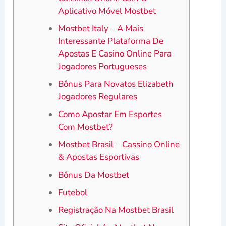
Aplicativo Móvel Mostbet
Mostbet Italy – A Mais
Interessante Plataforma De
Apostas E Casino Online Para
Jogadores Portugueses
Bônus Para Novatos Elizabeth
Jogadores Regulares
Como Apostar Em Esportes
Com Mostbet?
Mostbet Brasil – Cassino Online
& Apostas Esportivas
Bônus Da Mostbet
Futebol
Registração Na Mostbet Brasil