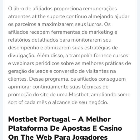
O libro de afiliados proporciona remunerações
atraentes at the suporte contínuo almejando ajudar
os parceiros a maximizarem seus lucros. Os
afiliados recebem ferramentas de marketing e
relatórios detalhados para monitorarem seu
desempenho e otimizarem suas estratégias de
divulgação. Além disso, a trampolín fornece cursos
e webinars periódicos sobre as melhores práticas de
geração de leads e conversão de visitantes na
clientes. Dessa programa, os afiliados conseguem
aprimorar continuamente suas técnicas de
promoção do site de uma Mostbet, ampliando some
sort of cada mês o alcance de seu negócio.
Mostbet Portugal – A Melhor
Plataforma De Apostas E Casino
On The Web Para Jogadores