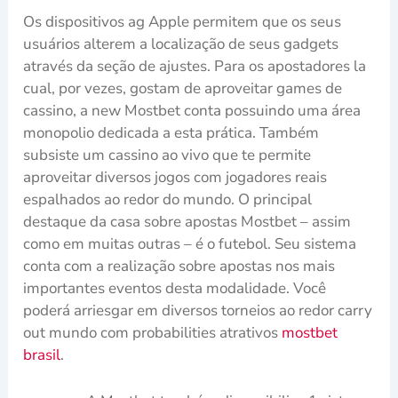
Os dispositivos ag Apple permitem que os seus
usuários alterem a localização de seus gadgets
através da seção de ajustes. Para os apostadores la
cual, por vezes, gostam de aproveitar games de
cassino, a new Mostbet conta possuindo uma área
monopolio dedicada a esta prática. Também
subsiste um cassino ao vivo que te permite
aproveitar diversos jogos com jogadores reais
espalhados ao redor do mundo. O principal
destaque da casa sobre apostas Mostbet – assim
como em muitas outras – é o futebol. Seu sistema
conta com a realização sobre apostas nos mais
importantes eventos desta modalidade. Você
poderá arriesgar em diversos torneios ao redor carry
out mundo com probabilities atrativos
mostbet
brasil
.