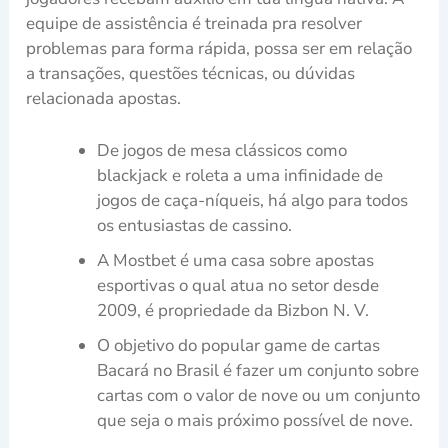
equipe de assistência é treinada pra resolver
problemas para forma rápida, possa ser em relação
a transações, questões técnicas, ou dúvidas
relacionada apostas.
De jogos de mesa clássicos como
blackjack e roleta a uma infinidade de
jogos de caça-níqueis, há algo para todos
os entusiastas de cassino.
A Mostbet é uma casa sobre apostas
esportivas o qual atua no setor desde
2009, é propriedade da Bizbon N. V.
O objetivo do popular game de cartas
Bacará no Brasil é fazer um conjunto sobre
cartas com o valor de nove ou um conjunto
que seja o mais próximo possível de nove.