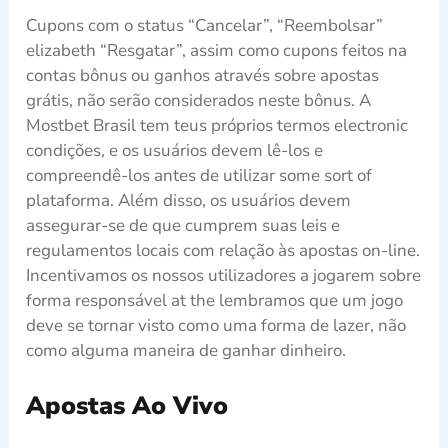
Cupons com o status “Cancelar”, “Reembolsar”
elizabeth “Resgatar”, assim como cupons feitos na
contas bônus ou ganhos através sobre apostas
grátis, não serão considerados neste bônus. A
Mostbet Brasil tem teus próprios termos electronic
condições, e os usuários devem lê-los e
compreendê-los antes de utilizar some sort of
plataforma. Além disso, os usuários devem
assegurar-se de que cumprem suas leis e
regulamentos locais com relação às apostas on-line.
Incentivamos os nossos utilizadores a jogarem sobre
forma responsável at the lembramos que um jogo
deve se tornar visto como uma forma de lazer, não
como alguma maneira de ganhar dinheiro.
Apostas Ao Vivo