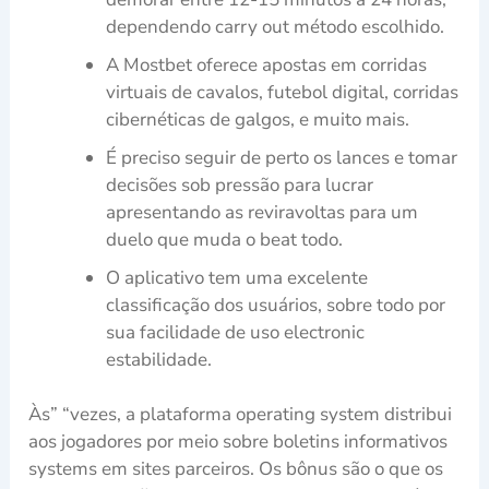
dependendo carry out método escolhido.
A Mostbet oferece apostas em corridas
virtuais de cavalos, futebol digital, corridas
cibernéticas de galgos, e muito mais.
É preciso seguir de perto os lances e tomar
decisões sob pressão para lucrar
apresentando as reviravoltas para um
duelo que muda o beat todo.
O aplicativo tem uma excelente
classificação dos usuários, sobre todo por
sua facilidade de uso electronic
estabilidade.
Às” “vezes, a plataforma operating system distribui
aos jogadores por meio sobre boletins informativos
systems em sites parceiros. Os bônus são o que os