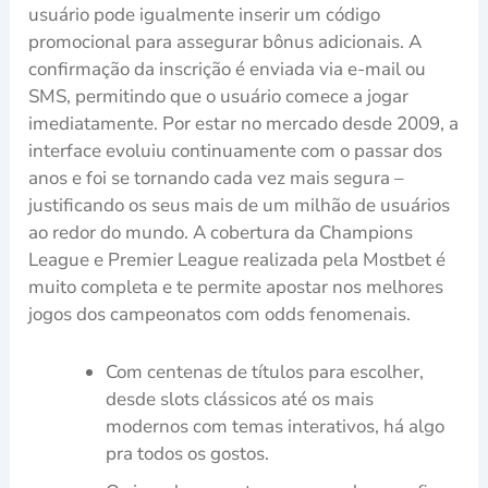
usuário pode igualmente inserir um código
promocional para assegurar bônus adicionais. A
confirmação da inscrição é enviada via e-mail ou
SMS, permitindo que o usuário comece a jogar
imediatamente. Por estar no mercado desde 2009, a
interface evoluiu continuamente com o passar dos
anos e foi se tornando cada vez mais segura –
justificando os seus mais de um milhão de usuários
ao redor do mundo. A cobertura da Champions
League e Premier League realizada pela Mostbet é
muito completa e te permite apostar nos melhores
jogos dos campeonatos com odds fenomenais.
Com centenas de títulos para escolher,
desde slots clássicos até os mais
modernos com temas interativos, há algo
pra todos os gostos.