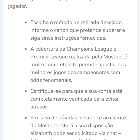
jogador.
Escolha o método de retirada desejado,
informe o canon que pretende superar e
siga since instruções fornecidas.
A cobertura da Champions League e
Premier League realizada pela Mostbet é
muito completa e te permite apostar nos
melhores jogos dos campeonatos com
odds fenomenais.
Certifique-se para que a sua conta está
completamente verificada para evitar
atrasos.
Em caso de dúvidas, o suporte ao cliente
do Mostbet estará a sua disposição
elizabeth pode ser solicitado via chat –