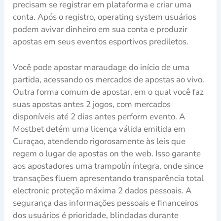
precisam se registrar em plataforma e criar uma
conta. Após o registro, operating system usuários
podem avivar dinheiro em sua conta e produzir
apostas em seus eventos esportivos prediletos.
Você pode apostar maraudage do início de uma
partida, acessando os mercados de apostas ao vivo.
Outra forma comum de apostar, em o qual você faz
suas apostas antes 2 jogos, com mercados
disponíveis até 2 dias antes perform evento. A
Mostbet detém uma licença válida emitida em
Curaçao, atendendo rigorosamente às leis que
regem o lugar de apostas on the web. Isso garante
aos apostadores uma trampolín íntegra, onde since
transações fluem apresentando transparência total
electronic proteção máxima 2 dados pessoais. A
segurança das informações pessoais e financeiros
dos usuários é prioridade, blindadas durante