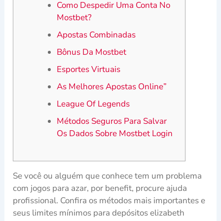
Como Despedir Uma Conta No
Mostbet?
Apostas Combinadas
Bônus Da Mostbet
Esportes Virtuais
As Melhores Apostas Online”
League Of Legends
Métodos Seguros Para Salvar
Os Dados Sobre Mostbet Login
Se você ou alguém que conhece tem um problema
com jogos para azar, por benefit, procure ajuda
profissional. Confira os métodos mais importantes e
seus limites mínimos para depósitos elizabeth