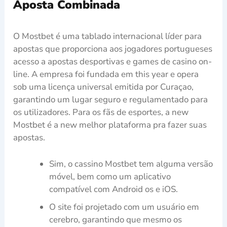
Aposta Combinada
O Mostbet é uma tablado internacional líder para
apostas que proporciona aos jogadores portugueses
acesso a apostas desportivas e games de casino on-
line. A empresa foi fundada em this year e opera
sob uma licença universal emitida por Curaçao,
garantindo um lugar seguro e regulamentado para
os utilizadores. Para os fãs de esportes, a new
Mostbet é a new melhor plataforma pra fazer suas
apostas.
Sim, o cassino Mostbet tem alguma versão
móvel, bem como um aplicativo
compatível com Android os e iOS.
O site foi projetado com um usuário em
cerebro, garantindo que mesmo os