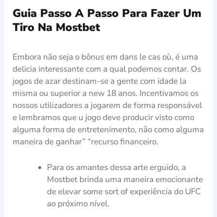
Guia Passo A Passo Para Fazer Um
Tiro Na Mostbet
Embora não seja o bônus em dans le cas où, é uma
delicia interessante com a qual podemos contar. Os
jogos de azar destinam-se a gente com idade la
misma ou superior a new 18 anos. Incentivamos os
nossos utilizadores a jogarem de forma responsável
e lembramos que u jogo deve producir visto como
alguma forma de entretenimento, não como alguma
maneira de ganhar” “recurso financeiro.
Para os amantes dessa arte erguido, a
Mostbet brinda uma maneira emocionante
de elevar some sort of experiência do UFC
ao próximo nível.