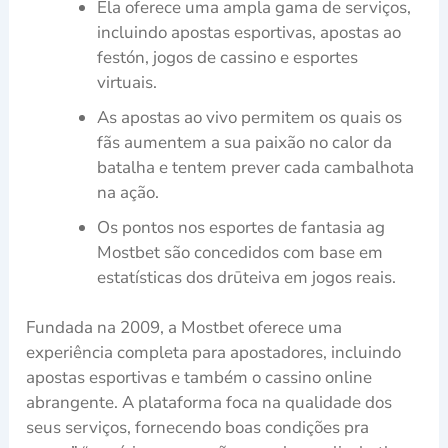
Ela oferece uma ampla gama de serviços,
incluindo apostas esportivas, apostas ao
festón, jogos de cassino e esportes
virtuais.
As apostas ao vivo permitem os quais os
fãs aumentem a sua paixão no calor da
batalha e tentem prever cada cambalhota
na ação.
Os pontos nos esportes de fantasia ag
Mostbet são concedidos com base em
estatísticas dos drūteiva em jogos reais.
Fundada na 2009, a Mostbet oferece uma
experiência completa para apostadores, incluindo
apostas esportivas e também o cassino online
abrangente. A plataforma foca na qualidade dos
seus serviços, fornecendo boas condições pra