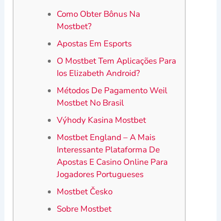
Como Obter Bônus Na
Mostbet?
Apostas Em Esports
O Mostbet Tem Aplicações Para
Ios Elizabeth Android?
Métodos De Pagamento Weil
Mostbet No Brasil
Výhody Kasina Mostbet
Mostbet England – A Mais
Interessante Plataforma De
Apostas E Casino Online Para
Jogadores Portugueses
Mostbet Česko
Sobre Mostbet