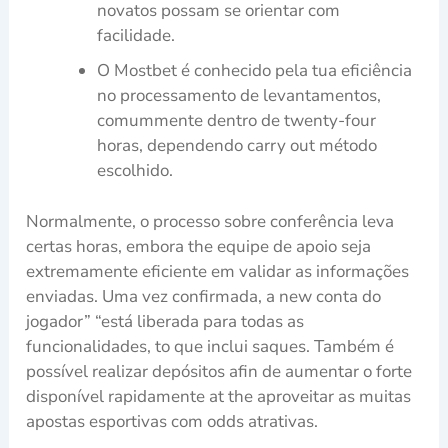
novatos possam se orientar com
facilidade.
O Mostbet é conhecido pela tua eficiência
no processamento de levantamentos,
comummente dentro de twenty-four
horas, dependendo carry out método
escolhido.
Normalmente, o processo sobre conferência leva
certas horas, embora the equipe de apoio seja
extremamente eficiente em validar as informações
enviadas. Uma vez confirmada, a new conta do
jogador” “está liberada para todas as
funcionalidades, to que inclui saques. Também é
possível realizar depósitos afin de aumentar o forte
disponível rapidamente at the aproveitar as muitas
apostas esportivas com odds atrativas.