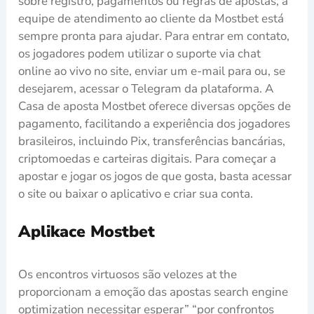
sobre registro, pagamentos ou regras de apostas, a
equipe de atendimento ao cliente da Mostbet está
sempre pronta para ajudar. Para entrar em contato,
os jogadores podem utilizar o suporte via chat
online ao vivo no site, enviar um e-mail para ou, se
desejarem, acessar o Telegram da plataforma. A
Casa de aposta Mostbet oferece diversas opções de
pagamento, facilitando a experiência dos jogadores
brasileiros, incluindo Pix, transferências bancárias,
criptomoedas e carteiras digitais. Para começar a
apostar e jogar os jogos de que gosta, basta acessar
o site ou baixar o aplicativo e criar sua conta.
Aplikace Mostbet
Os encontros virtuosos são velozes at the
proporcionam a emoção das apostas search engine
optimization necessitar esperar” “por confrontos