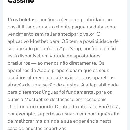
Cassino
Já os boletos bancários oferecem praticidade ao
possibilitar os quais o cliente pague na data sobre
vencimento sem fallar antecipar o valor. O
aplicativo Mostbet para iOS tem a possibilidade de
ser baixado por própria App Shop, porém, ele não
está disponível em virtude de apostadores
brasileiros — ao menos não diretamente. Os
aparelhos da Apple proporcionam que os seus
usuários alterem a localização de seus aparelhos
através de uma seção de ajustes. A adaptabilidade
para diferentes línguas foi fundamental para os
quais a Mostbet se destacasse em nosso país
electronic no mundo. Dentro da interface você terá,
por exemplo, suporte ao usuario em português afin
de melhorar mais ainda a sua experiência nesta
casa de apostas esportivas