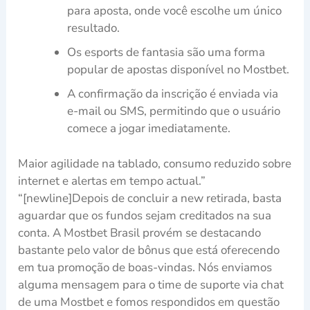
para aposta, onde você escolhe um único
resultado.
Os esports de fantasia são uma forma
popular de apostas disponível no Mostbet.
A confirmação da inscrição é enviada via
e-mail ou SMS, permitindo que o usuário
comece a jogar imediatamente.
Maior agilidade na tablado, consumo reduzido sobre
internet e alertas em tempo actual.”
“[newline]Depois de concluir a new retirada, basta
aguardar que os fundos sejam creditados na sua
conta. A Mostbet Brasil provém se destacando
bastante pelo valor de bônus que está oferecendo
em tua promoção de boas-vindas. Nós enviamos
alguma mensagem para o time de suporte via chat
de uma Mostbet e fomos respondidos em questão