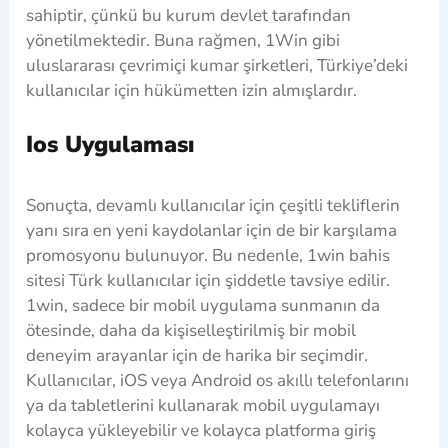
sahiptir, çünkü bu kurum devlet tarafından
yönetilmektedir. Buna rağmen, 1Win gibi
uluslararası çevrimiçi kumar şirketleri, Türkiye’deki
kullanıcılar için hükümetten izin almışlardır.
Ios Uygulaması
Sonuçta, devamlı kullanıcılar için çeşitli tekliflerin
yanı sıra en yeni kaydolanlar için de bir karşılama
promosyonu bulunuyor. Bu nedenle, 1win bahis
sitesi Türk kullanıcılar için şiddetle tavsiye edilir.
1win, sadece bir mobil uygulama sunmanın da
ötesinde, daha da kişiselleştirilmiş bir mobil
deneyim arayanlar için de harika bir seçimdir.
Kullanıcılar, iOS veya Android os akıllı telefonlarını
ya da tabletlerini kullanarak mobil uygulamayı
kolayca yükleyebilir ve kolayca platforma giriş