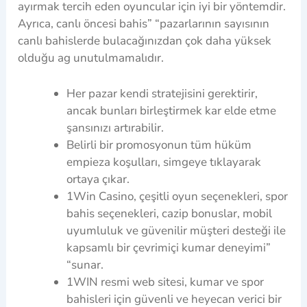
ayırmak tercih eden oyuncular için iyi bir yöntemdir.
Ayrıca, canlı öncesi bahis” “pazarlarının sayısının
canlı bahislerde bulacağınızdan çok daha yüksek
olduğu ag unutulmamalıdır.
Her pazar kendi stratejisini gerektirir,
ancak bunları birleştirmek kar elde etme
şansınızı artırabilir.
Belirli bir promosyonun tüm hüküm
empieza koşulları, simgeye tıklayarak
ortaya çıkar.
1Win Casino, çeşitli oyun seçenekleri, spor
bahis seçenekleri, cazip bonuslar, mobil
uyumluluk ve güvenilir müşteri desteği ile
kapsamlı bir çevrimiçi kumar deneyimi”
“sunar.
1WIN resmi web sitesi, kumar ve spor
bahisleri için güvenli ve heyecan verici bir