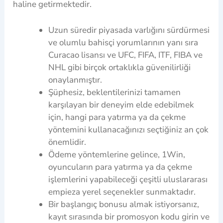
haline getirmektedir.
Uzun süredir piyasada varlığını sürdürmesi
ve olumlu bahisçi yorumlarının yanı sıra
Curacao lisansı ve UFC, FIFA, ITF, FIBA ve
NHL gibi birçok ortaklıkla güvenilirliği
onaylanmıştır.
Şüphesiz, beklentilerinizi tamamen
karşılayan bir deneyim elde edebilmek
için, hangi para yatırma ya da çekme
yöntemini kullanacağınızı seçtiğiniz an çok
önemlidir.
Ödeme yöntemlerine gelince, 1Win,
oyuncuların para yatırma ya da çekme
işlemlerini yapabileceği çeşitli uluslararası
empieza yerel seçenekler sunmaktadır.
Bir başlangıç ​​bonusu almak istiyorsanız,
kayıt sırasında bir promosyon kodu girin ve