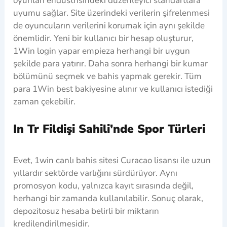
oyunları endüstrisindeki düzenleyici standartlara
uyumu sağlar. Site üzerindeki verilerin şifrelenmesi
de oyuncuların verilerini korumak için aynı şekilde
önemlidir. Yeni bir kullanıcı bir hesap oluşturur,
1Win login yapar empieza herhangi bir uygun
şekilde para yatırır. Daha sonra herhangi bir kumar
bölümünü seçmek ve bahis yapmak gerekir. Tüm
para 1Win best bakiyesine alınır ve kullanıcı istediği
zaman çekebilir.
In Tr Fildişi Sahili’nde Spor Türleri
Evet, 1win canlı bahis sitesi Curacao lisansı ile uzun
yıllardır sektörde varlığını sürdürüyor. Aynı
promosyon kodu, yalnızca kayıt sırasında değil,
herhangi bir zamanda kullanılabilir. Sonuç olarak,
depozitosuz hesaba belirli bir miktarın
kredilendirilmesidir.