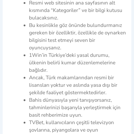
Resmi web sitesinin ana sayfasının alt
kısmında “Kategoriler” ve bir bilgi kutusu
bulacaksınız.
Bu kesinlikle göz önünde bulundurmanız
gereken bir özelliktir, özellikle de oynarken
bilgisini test etmeyi seven bir
oyuncuysanız.
1Win’in Türkiye’deki yasal durumu,
ülkenin belirli kumar düzenlemelerine
bağlıdır.
Ancak, Türk makamlarından resmi bir
lisansları yoktur ve aslında yasa dışı bir
şekilde faaliyet göstermektedirler.
Bahis dünyasıyla yeni tanışıyorsanız,
tahminlerinizi başarıyla yerleştirmek için
basit rehberimize uyun.
TVBet, kullanıcıların çeşitli televizyon
şovlarına, piyangolara ve oyun