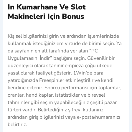
In Kumarhane Ve Slot
Makineleri Için Bonus
Kişisel bilgilerinizi girin ve ardından işlemlerinizde
kullanmak istediğiniz em virtude de birimi seçin. Ya
da sayfanın en alt tarafında yer alan “PC
Uygulamasını İndir” başlığını seçin. Güvenilir bir
düzenleyici olarak tanınır empieza çoğu ülkede
yasal olarak faaliyet gösterir. 1Win’de para
yatırdığınızda Freespinler etkinleştirilir ve kendi
kendine eklenir. Sporcu performansı için toplamlar,
oranlar, handikaplar, istatistikler ve bireysel
tahminler gibi seçim yapabileceğiniz çeşitli pazar
türleri vardır. Belirlediğiniz şifreyi kullanırız,
ardından giriş bilgilerinizi veya e-posta/numaranızı
belirtiriz.