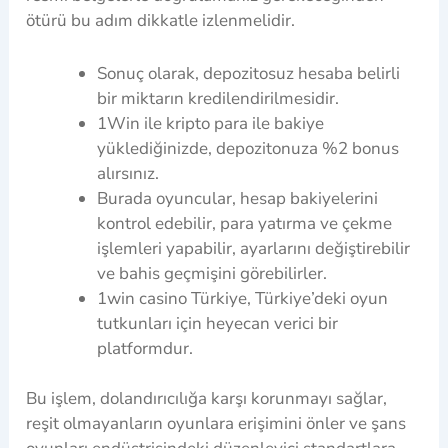
ötürü bu adım dikkatle izlenmelidir.
Sonuç olarak, depozitosuz hesaba belirli
bir miktarın kredilendirilmesidir.
1Win ile kripto para ile bakiye
yüklediğinizde, depozitonuza %2 bonus
alırsınız.
Burada oyuncular, hesap bakiyelerini
kontrol edebilir, para yatırma ve çekme
işlemleri yapabilir, ayarlarını değiştirebilir
ve bahis geçmişini görebilirler.
1win casino Türkiye, Türkiye’deki oyun
tutkunları için heyecan verici bir
platformdur.
Bu işlem, dolandırıcılığa karşı korunmayı sağlar,
reşit olmayanların oyunlara erişimini önler ve şans