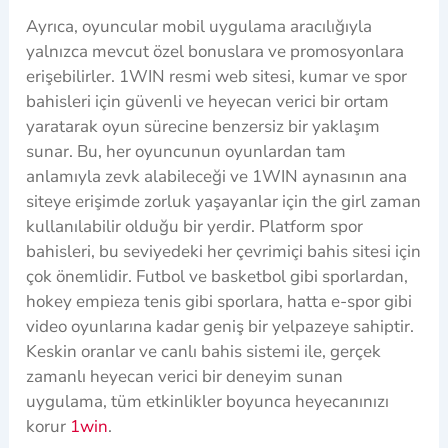
Ayrıca, oyuncular mobil uygulama aracılığıyla
yalnızca mevcut özel bonuslara ve promosyonlara
erişebilirler. 1WIN resmi web sitesi, kumar ve spor
bahisleri için güvenli ve heyecan verici bir ortam
yaratarak oyun sürecine benzersiz bir yaklaşım
sunar. Bu, her oyuncunun oyunlardan tam
anlamıyla zevk alabileceği ve 1WIN aynasının ana
siteye erişimde zorluk yaşayanlar için the girl zaman
kullanılabilir olduğu bir yerdir. Platform spor
bahisleri, bu seviyedeki her çevrimiçi bahis sitesi için
çok önemlidir. Futbol ve basketbol gibi sporlardan,
hokey empieza tenis gibi sporlara, hatta e-spor gibi
video oyunlarına kadar geniş bir yelpazeye sahiptir.
Keskin oranlar ve canlı bahis sistemi ile, gerçek
zamanlı heyecan verici bir deneyim sunan
uygulama, tüm etkinlikler boyunca heyecanınızı
korur
1win
.