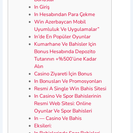
In Giriş
In Hesabından Para Çekme
Win Azerbaycan Mobil
Uyumluluk Ve Uygulamalar”
In’de En Popüler Oyunlar
Kumarhane Ve Bahisler Için
Bonus Hesabında Depozito
Tutarının +%500’üne Kadar
Alın
Casino Ziyareti İçin Bonus
In Bonusları Ve Promosyonları
Resmi A Single Win Bahis Sitesi
In Casino Ve Spor Bahislerinin
Resmi Web Sitesi: Online
Oyunlar Ve Spor Bahisleri
In — Casino Ve Bahis
Eksileri: