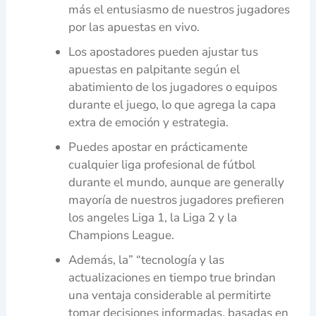
más el entusiasmo de nuestros jugadores
por las apuestas en vivo.
Los apostadores pueden ajustar tus
apuestas en palpitante según el
abatimiento de los jugadores o equipos
durante el juego, lo que agrega la capa
extra de emoción y estrategia.
Puedes apostar en prácticamente
cualquier liga profesional de fútbol
durante el mundo, aunque are generally
mayoría de nuestros jugadores prefieren
los angeles Liga 1, la Liga 2 y la
Champions League.
Además, la” “tecnología y las
actualizaciones en tiempo true brindan
una ventaja considerable al permitirte
tomar decisiones informadas, basadas en