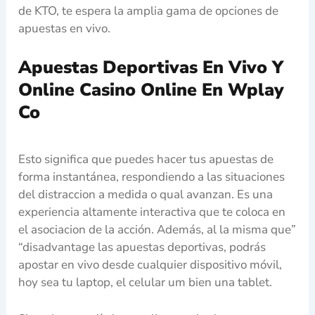
de KTO, te espera la amplia gama de opciones de
apuestas en vivo.
Apuestas Deportivas En Vivo Y
Online Casino Online En Wplay
Co
Esto significa que puedes hacer tus apuestas de
forma instantánea, respondiendo a las situaciones
del distraccion a medida o qual avanzan. Es una
experiencia altamente interactiva que te coloca en
el asociacion de la acción. Además, al la misma que”
“disadvantage las apuestas deportivas, podrás
apostar en vivo desde cualquier dispositivo móvil,
hoy sea tu laptop, el celular um bien una tablet.