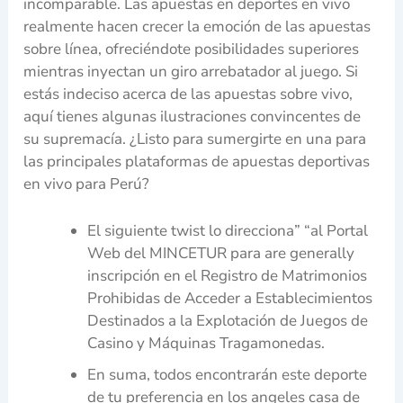
incomparable. Las apuestas en deportes en vivo
realmente hacen crecer la emoción de las apuestas
sobre línea, ofreciéndote posibilidades superiores
mientras inyectan un giro arrebatador al juego. Si
estás indeciso acerca de las apuestas sobre vivo,
aquí tienes algunas ilustraciones convincentes de
su supremacía. ¿Listo para sumergirte en una para
las principales plataformas de apuestas deportivas
en vivo para Perú?
El siguiente twist lo direcciona” “al Portal
Web del MINCETUR para are generally
inscripción en el Registro de Matrimonios
Prohibidas de Acceder a Establecimientos
Destinados a la Explotación de Juegos de
Casino y Máquinas Tragamonedas.
En suma, todos encontrarán este deporte
de tu preferencia en los angeles casa de