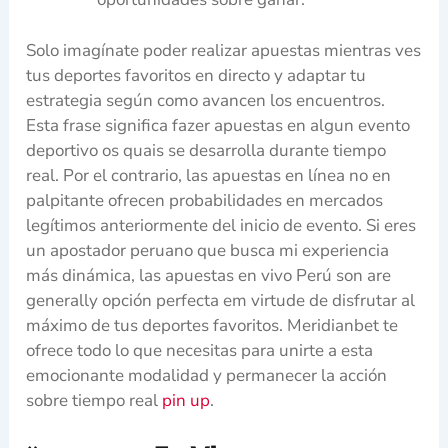
Solo imagínate poder realizar apuestas mientras ves
tus deportes favoritos en directo y adaptar tu
estrategia según como avancen los encuentros.
Esta frase significa fazer apuestas en algun evento
deportivo os quais se desarrolla durante tiempo
real. Por el contrario, las apuestas en línea no en
palpitante ofrecen probabilidades en mercados
legítimos anteriormente del inicio de evento. Si eres
un apostador peruano que busca mi experiencia
más dinámica, las apuestas en vivo Perú son are
generally opción perfecta em virtude de disfrutar al
máximo de tus deportes favoritos. Meridianbet te
ofrece todo lo que necesitas para unirte a esta
emocionante modalidad y permanecer la acción
sobre tiempo real
pin up
.