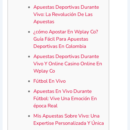
Apuestas Deportivas Durante
Vivo: La Revolución De Las
Apuestas
¿cómo Apostar En Wplay Co?
Guía Fácil Para Apuestas
Deportivas En Colombia
Apuestas Deportivas Durante
Vivo Y Online Casino Online En
Wplay Co
Fútbol En Vivo
Apuestas En Vivo Durante
Fútbol: Vive Una Emoción En
época Real
Mis Apuestas Sobre Vivo: Una
Expertise Personalizada Y Única