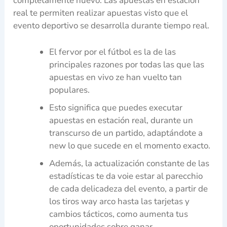
completamente nuevo. Las apuestas en estación
real te permiten realizar apuestas visto que el
evento deportivo se desarrolla durante tiempo real.
El fervor por el fútbol es la de las
principales razones por todas las que las
apuestas en vivo ze han vuelto tan
populares.
Esto significa que puedes executar
apuestas en estación real, durante un
transcurso de un partido, adaptándote a
new lo que sucede en el momento exacto.
Además, la actualización constante de las
estadísticas te da voie estar al parecchio
de cada delicadeza del evento, a partir de
los tiros way arco hasta las tarjetas y
cambios tácticos, como aumenta tus
oportunidades sobre ganar.