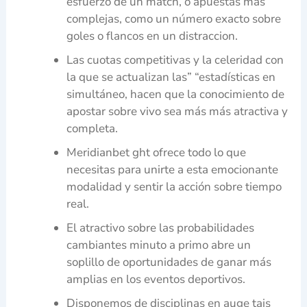
esfuerzo de un match, o apuestas más
complejas, como un número exacto sobre
goles o flancos en un distraccion.
Las cuotas competitivas y la celeridad con
la que se actualizan las” “estadísticas en
simultáneo, hacen que la conocimiento de
apostar sobre vivo sea más más atractiva y
completa.
Meridianbet ght ofrece todo lo que
necesitas para unirte a esta emocionante
modalidad y sentir la acción sobre tiempo
real.
El atractivo sobre las probabilidades
cambiantes minuto a primo abre un
soplillo de oportunidades de ganar más
amplias en los eventos deportivos.
Disponemos de disciplinas en auge tais