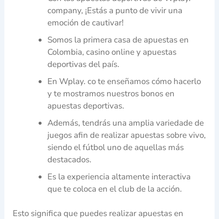
company, ¡Estás a punto de vivir una
emoción de cautivar!
Somos la primera casa de apuestas en
Colombia, casino online y apuestas
deportivas del país.
En Wplay. co te enseñamos cómo hacerlo
y te mostramos nuestros bonos en
apuestas deportivas.
Además, tendrás una amplia variedade de
juegos afin de realizar apuestas sobre vivo,
siendo el fútbol uno de aquellas más
destacados.
Es la experiencia altamente interactiva
que te coloca en el club de la acción.
Esto significa que puedes realizar apuestas en