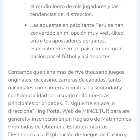
el rendimiento de mis jugadores y las
tendencias del distraccion.
Las apuestas en palpitante Perú se han
convertido en mi opción muy well-liked
entre los apostadores peruanos,
especialmente en un país con una gran
pasión por el fútbol y asi deportes.
Contamos que tiene más de five thousand juegos
originales, de casino, carreras de caballos, tanto
nacionales como internacionales. La seguridad y
confidencialidad del usuario child nuestras
principales prioridades. El siguiente enlace lo
direcciona” “ing Portal Web de MINCETUR para are
generally inscripción en un Registro de Matrimonios
Prohibidas de Obtener a Establecimientos
Destinados a la Explotación de Juegos de Casino y