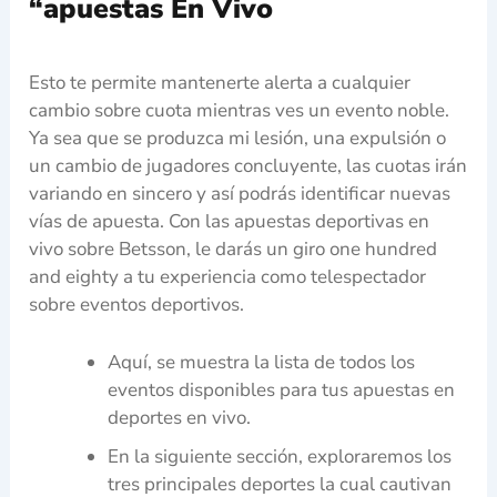
“apuestas En Vivo
Esto te permite mantenerte alerta a cualquier
cambio sobre cuota mientras ves un evento noble.
Ya sea que se produzca mi lesión, una expulsión o
un cambio de jugadores concluyente, las cuotas irán
variando en sincero y así podrás identificar nuevas
vías de apuesta. Con las apuestas deportivas en
vivo sobre Betsson, le darás un giro one hundred
and eighty a tu experiencia como telespectador
sobre eventos deportivos.
Aquí, se muestra la lista de todos los
eventos disponibles para tus apuestas en
deportes en vivo.
En la siguiente sección, exploraremos los
tres principales deportes la cual cautivan