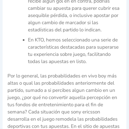
recibe algun gol en en contra, podrías
cambiar su apuesta para querer cubrir esa
asequible pérdida, o inclusive apostar por
algun cambio de marcador si las
estadísticas del partido lo indican.
En KTO, hemos seleccionado una serie de
características destacadas para superarse
tu experiencia sobre juego, facilitando
todas las apuestas en listo.
Por lo general, las probabilidades en vivo boy más
altas o qual las probabilidades anteriormente del
partido, sumado a si percibes algun cambio en un
juego, ¿por qué no convertir aquella percepción en
tus fondos de entretenimiento para el fin de
semana? Cada situación que sony ericsson
desarrolla en el juego remodela las probabilidades
deportivas con tus apuestas. En el sitio de apuestas