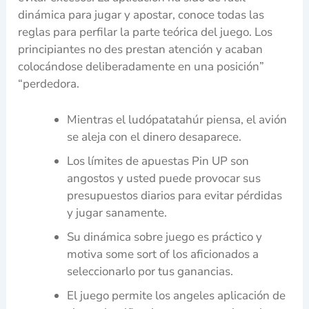
dinámica para jugar y apostar, conoce todas las
reglas para perfilar la parte teórica del juego. Los
principiantes no des prestan atención y acaban
colocándose deliberadamente en una posición”
“perdedora.
Mientras el ludópatatahúr piensa, el avión
se aleja con el dinero desaparece.
Los límites de apuestas Pin UP son
angostos y usted puede provocar sus
presupuestos diarios para evitar pérdidas
y jugar sanamente.
Su dinámica sobre juego es práctico y
motiva some sort of los aficionados a
seleccionarlo por tus ganancias.
El juego permite los angeles aplicación de