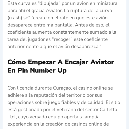
Esta curva es “dibujada” por un avión en miniatura,
para ahí el gracia Aviator. La ruptura de la curva
(crash) se” “create en el rato en que este avión
desaparece entre ma pantalla. Antes de eso, el
coeficiente aumenta constantemente sumado a la
tarea del jugador es “recoger” este coeficiente
anteriormente a que el avión desaparezca.”
Cómo Empezar A Encajar Aviator
En Pin Number Up
Con licencia durante Curaçao, el casino online se
adhiere a la reputación del territorio por sus
operaciones sobre juego fiables y de calidad. El sitio
está gestionado por el veterano del sector Carletta
Ltd., cuyo versado equipo aporta la amplia
experiencia en la creación de casinos online de