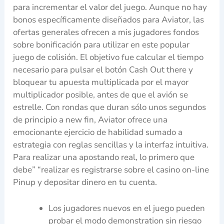
para incrementar el valor del juego. Aunque no hay
bonos específicamente diseñados para Aviator, las
ofertas generales ofrecen a mis jugadores fondos
sobre bonificación para utilizar en este popular
juego de colisión. El objetivo fue calcular el tiempo
necesario para pulsar el botón Cash Out there y
bloquear tu apuesta multiplicada por el mayor
multiplicador posible, antes de que el avión se
estrelle. Con rondas que duran sólo unos segundos
de principio a new fin, Aviator ofrece una
emocionante ejercicio de habilidad sumado a
estrategia con reglas sencillas y la interfaz intuitiva.
Para realizar una apostando real, lo primero que
debe” “realizar es registrarse sobre el casino on-line
Pinup y depositar dinero en tu cuenta.
Los jugadores nuevos en el juego pueden
probar el modo demonstration sin riesgo