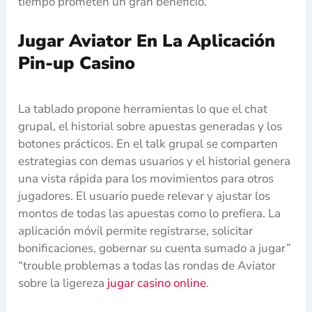
tiempo prometen un gran beneficio.
Jugar Aviator En La Aplicación
Pin-up Casino
La tablado propone herramientas lo que el chat
grupal, el historial sobre apuestas generadas y los
botones prácticos. En el talk grupal se comparten
estrategias con demas usuarios y el historial genera
una vista rápida para los movimientos para otros
jugadores. El usuario puede relevar y ajustar los
montos de todas las apuestas como lo prefiera. La
aplicación móvil permite registrarse, solicitar
bonificaciones, gobernar su cuenta sumado a jugar”
“trouble problemas a todas las rondas de Aviator
sobre la ligereza
jugar casino online
.