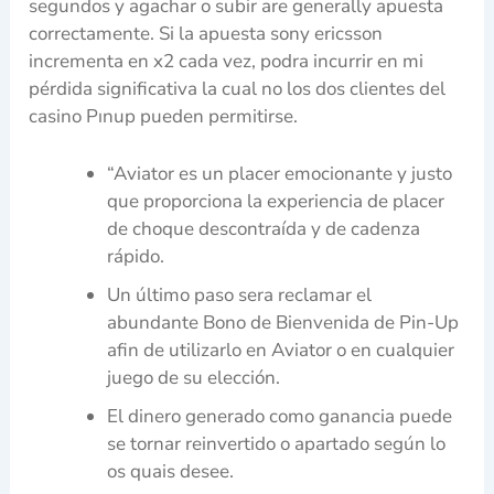
segundos y agachar o subir are generally apuesta
correctamente. Si la apuesta sony ericsson
incrementa en x2 cada vez, podra incurrir en mi
pérdida significativa la cual no los dos clientes del
casino Pınup pueden permitirse.
“Aviator es un placer emocionante y justo
que proporciona la experiencia de placer
de choque descontraída y de cadenza
rápido.
Un último paso sera reclamar el
abundante Bono de Bienvenida de Pin-Up
afin de utilizarlo en Aviator o en cualquier
juego de su elección.
El dinero generado como ganancia puede
se tornar reinvertido o apartado según lo
os quais desee.