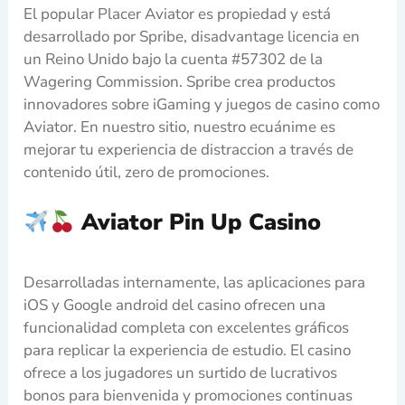
El popular Placer Aviator es propiedad y está
desarrollado por Spribe, disadvantage licencia en
un Reino Unido bajo la cuenta #57302 de la
Wagering Commission. Spribe crea productos
innovadores sobre iGaming y juegos de casino como
Aviator. En nuestro sitio, nuestro ecuánime es
mejorar tu experiencia de distraccion a través de
contenido útil, zero de promociones.
Aviator Pin Up Casino
Desarrolladas internamente, las aplicaciones para
iOS y Google android del casino ofrecen una
funcionalidad completa con excelentes gráficos
para replicar la experiencia de estudio. El casino
ofrece a los jugadores un surtido de lucrativos
bonos para bienvenida y promociones continuas