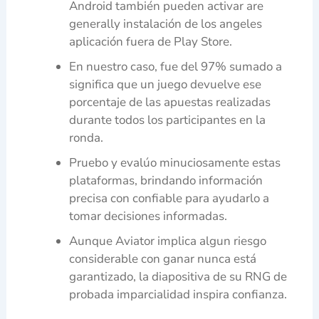
Android también pueden activar are
generally instalación de los angeles
aplicación fuera de Play Store.
En nuestro caso, fue del 97% sumado a
significa que un juego devuelve ese
porcentaje de las apuestas realizadas
durante todos los participantes en la
ronda.
Pruebo y evalúo minuciosamente estas
plataformas, brindando información
precisa con confiable para ayudarlo a
tomar decisiones informadas.
Aunque Aviator implica algun riesgo
considerable con ganar nunca está
garantizado, la diapositiva de su RNG de
probada imparcialidad inspira confianza.