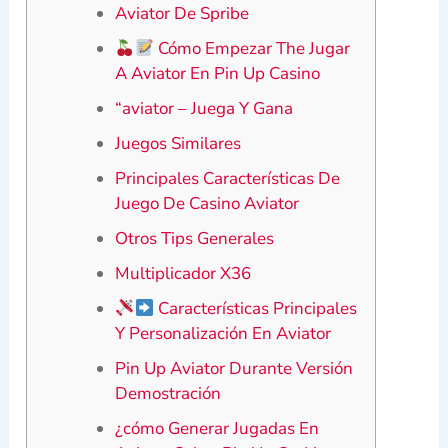
Aviator De Spribe
Cómo Empezar The Jugar
A Aviator En Pin Up Casino
“aviator – Juega Y Gana
Juegos Similares
Principales Características De
Juego De Casino Aviator
Otros Tips Generales
Multiplicador X36
Características Principales
Y Personalización En Aviator
Pin Up Aviator Durante Versión
Demostración
¿cómo Generar Jugadas En