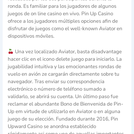
ronda. Es familiar para los jugadores de algunos
juegos de on line casino en vivo. Pin Up Casino
ofrece a los jugadores múltiples opciones afin de
disfrutar de juegos como el well-known Aviator en
dispositivos móviles.
Una vez localizado Aviator, basta disadvantage
hacer clic en el icono delete juego para iniciarlo. La
jugabilidad intuitiva y las emocionantes rondas de
vuelo en avión ze cargarán directamente sobre tu
navegador. Tras enviar su correspondencia
electrónico o número de teléfono sumado a
validarlo, se abrirá su cuenta. Un último paso fue
reclamar el abundante Bono de Bienvenida de Pin-
Up em virtude de utilizarlo en Aviator o en alguna
juego de su elección. Fundado durante 2016, Pin
Upward Casino se anordna establecido
rápidamente asi como uno de aquellas importantes