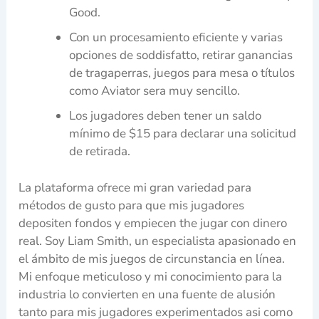
Good.
Con un procesamiento eficiente y varias
opciones de soddisfatto, retirar ganancias
de tragaperras, juegos para mesa o títulos
como Aviator sera muy sencillo.
Los jugadores deben tener un saldo
mínimo de $15 para declarar una solicitud
de retirada.
La plataforma ofrece mi gran variedad para
métodos de gusto para que mis jugadores
depositen fondos y empiecen the jugar con dinero
real. Soy Liam Smith, un especialista apasionado en
el ámbito de mis juegos de circunstancia en línea.
Mi enfoque meticuloso y mi conocimiento para la
industria lo convierten en una fuente de alusión
tanto para mis jugadores experimentados asi como