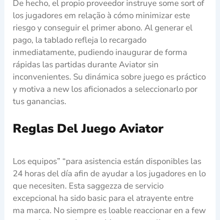
De hecho, el propio proveedor instruye some sort of
los jugadores em relação à cómo minimizar este
riesgo y conseguir el primer abono. Al generar el
pago, la tablado refleja lo recargado
inmediatamente, pudiendo inaugurar de forma
rápidas las partidas durante Aviator sin
inconvenientes. Su dinámica sobre juego es práctico
y motiva a new los aficionados a seleccionarlo por
tus ganancias.
Reglas Del Juego Aviator
Los equipos” “para asistencia están disponibles las
24 horas del día afin de ayudar a los jugadores en lo
que necesiten. Esta saggezza de servicio
excepcional ha sido basic para el atrayente entre
ma marca. No siempre es loable reaccionar en a few