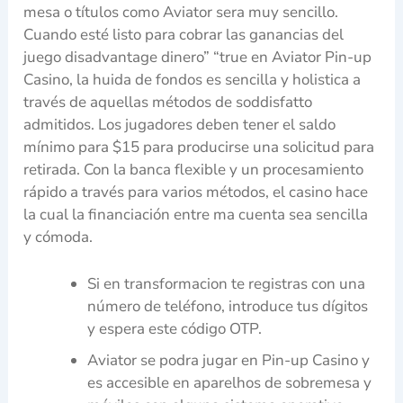
mesa o títulos como Aviator sera muy sencillo.
Cuando esté listo para cobrar las ganancias del
juego disadvantage dinero” “true en Aviator Pin-up
Casino, la huida de fondos es sencilla y holistica a
través de aquellas métodos de soddisfatto
admitidos. Los jugadores deben tener el saldo
mínimo para $15 para producirse una solicitud para
retirada. Con la banca flexible y un procesamiento
rápido a través para varios métodos, el casino hace
la cual la financiación entre ma cuenta sea sencilla
y cómoda.
Si en transformacion te registras con una
número de teléfono, introduce tus dígitos
y espera este código OTP.
Aviator se podra jugar en Pin-up Casino y
es accesible en aparelhos de sobremesa y