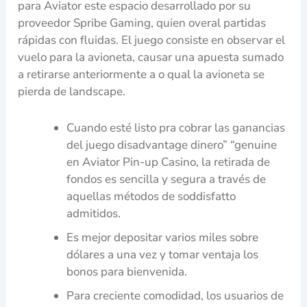
para Aviator este espacio desarrollado por su
proveedor Spribe Gaming, quien overal partidas
rápidas con fluidas. El juego consiste en observar el
vuelo para la avioneta, causar una apuesta sumado
a retirarse anteriormente a o qual la avioneta se
pierda de landscape.
Cuando esté listo pra cobrar las ganancias
del juego disadvantage dinero” “genuine
en Aviator Pin-up Casino, la retirada de
fondos es sencilla y segura a través de
aquellas métodos de soddisfatto
admitidos.
Es mejor depositar varios miles sobre
dólares a una vez y tomar ventaja los
bonos para bienvenida.
Para creciente comodidad, los usuarios de