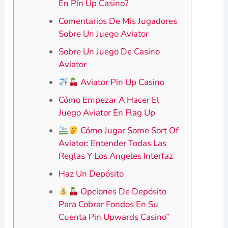
En Pin Up Casino?
Comentarios De Mis Jugadores
Sobre Un Juego Aviator
Sobre Un Juego De Casino
Aviator
Aviator Pin Up Casino
Cómo Empezar A Hacer El
Juego Aviator En Flag Up
Cómo Jugar Some Sort Of
Aviator: Entender Todas Las
Reglas Y Los Angeles Interfaz
Haz Un Depósito
Opciones De Depósito
Para Cobrar Fondos En Su
Cuenta Pin Upwards Casino”