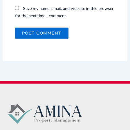
Save my name, email, and website in this browser
for the next time I comment.