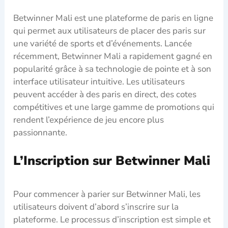
Betwinner Mali est une plateforme de paris en ligne
qui permet aux utilisateurs de placer des paris sur
une variété de sports et d’événements. Lancée
récemment, Betwinner Mali a rapidement gagné en
popularité grâce à sa technologie de pointe et à son
interface utilisateur intuitive. Les utilisateurs
peuvent accéder à des paris en direct, des cotes
compétitives et une large gamme de promotions qui
rendent l’expérience de jeu encore plus
passionnante.
L’Inscription sur Betwinner Mali
Pour commencer à parier sur Betwinner Mali, les
utilisateurs doivent d’abord s’inscrire sur la
plateforme. Le processus d’inscription est simple et