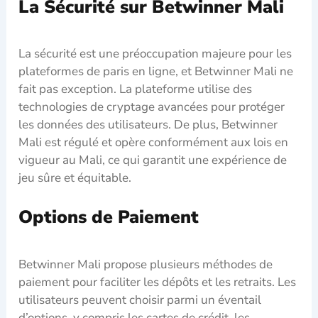
La Sécurité sur Betwinner Mali
La sécurité est une préoccupation majeure pour les
plateformes de paris en ligne, et Betwinner Mali ne
fait pas exception. La plateforme utilise des
technologies de cryptage avancées pour protéger
les données des utilisateurs. De plus, Betwinner
Mali est régulé et opère conformément aux lois en
vigueur au Mali, ce qui garantit une expérience de
jeu sûre et équitable.
Options de Paiement
Betwinner Mali propose plusieurs méthodes de
paiement pour faciliter les dépôts et les retraits. Les
utilisateurs peuvent choisir parmi un éventail
d’options, y compris les cartes de crédit, les