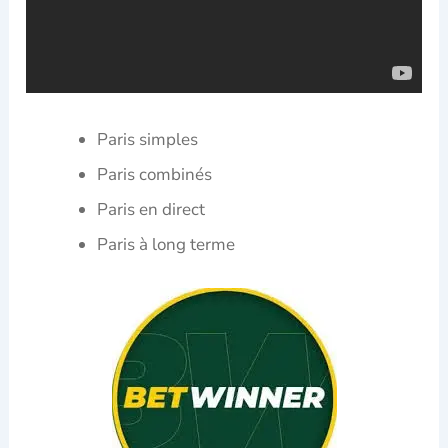
Paris simples
Paris combinés
Paris en direct
Paris à long terme