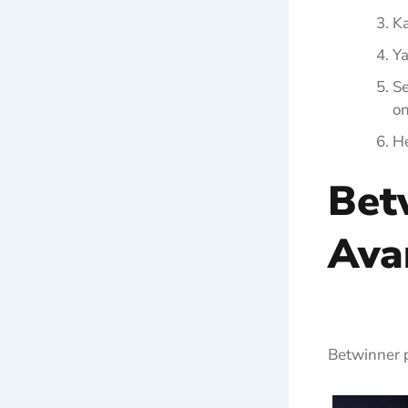
Ka
Ya
Se
on
He
Bet
Avan
Betwinner p