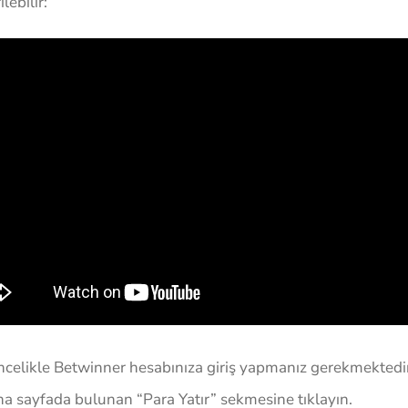
lebilir:
celikle Betwinner hesabınıza giriş yapmanız gerekmektedir
a sayfada bulunan “Para Yatır” sekmesine tıklayın.