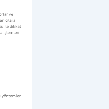
orlar ve
anıcılara
ü ile dikkat
a işlemleri
u yöntemler