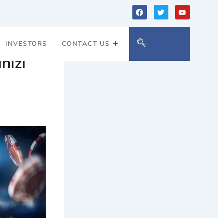
F
T
Y
a
w
o
c
i
u
e
t
t
b
t
u
INVESTORS
CONTACT US
o
e
b
o
r
e
nızı
k