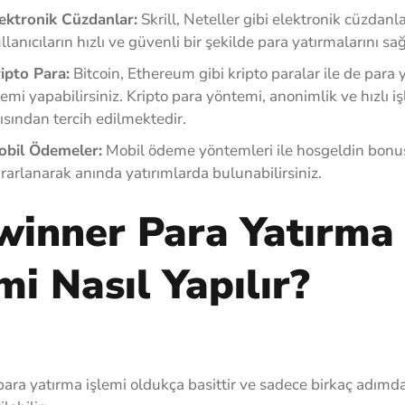
ektronik Cüzdanlar:
Skrill, Neteller gibi elektronik cüzdanla
llanıcıların hızlı ve güvenli bir şekilde para yatırmalarını sağ
ipto Para:
Bitcoin, Ethereum gibi kripto paralar ile de para 
lemi yapabilirsiniz. Kripto para yöntemi, anonimlik ve hızlı i
ısından tercih edilmektedir.
bil Ödemeler:
Mobil ödeme yöntemleri ile hosgeldin bonu
rarlanarak anında yatırımlarda bulunabilirsiniz.
winner Para Yatırma
mi Nasıl Yapılır?
ara yatırma işlemi oldukça basittir ve sadece birkaç adımd