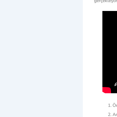
gerçekleştiri
Ön
An