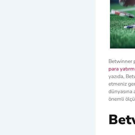
Betwinner p
para yatırm
yazıda, Bet
etmeniz ger
dünyasına a
önemli ölçüd
Bet