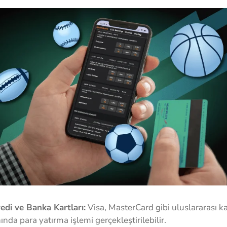
edi ve Banka Kartları:
Visa, MasterCard gibi uluslararası kar
ında para yatırma işlemi gerçekleştirilebilir.