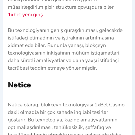
müasirləşdirilmiş bir struktura qovuşdura bilər
1xbet yeni giriş
.
Bu texnologiyanın geniş quraşdırılması, gələcəkdə
istifadəçi etimadının və iştirakının artırılmasına
xidmət edə bilər. Bununla yanaşı, blokçeyn
texnologiyasının inkişafının mühüm istiqamətləri,
daha sürətli əməliyyatlar və daha yaxşı istifadəçi
təcrübəsi təqdim etməyə yönlənmişdir.
Nəticə
Nəticə olaraq, blokçeyn texnologiyası 1xBet Casino
daxil olmaqla bir çox sahədə inqilabi təsirlər
göstərir. Bu texnologiya, kazino əməliyyatlarının
optimallaşdırılması, təhlükəsizlik, şəffaflıq və
təsəllümat təmin etməklə yanaşı, gələcəkdə daha