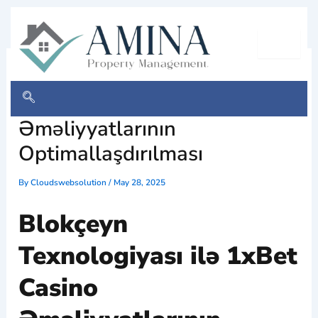
Skip
to
content
Blokçeyn Texnologiyası ilə
1xBet Casino
Əməliyyatlarının
Optimallaşdırılması
By
Cloudswebsolution
/
May 28, 2025
Blokçeyn
Texnologiyası ilə 1xBet
Casino