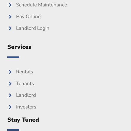
Schedule Maintenance
Pay Online
Landlord Login
Services
Rentals
Tenants
Landlord
Investors
Stay Tuned