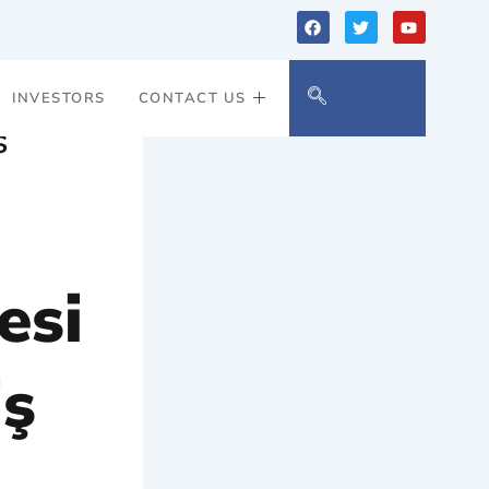
F
T
Y
a
w
o
c
i
u
e
t
t
b
t
u
INVESTORS
CONTACT US
o
e
b
o
r
e
s
k
esi
iş