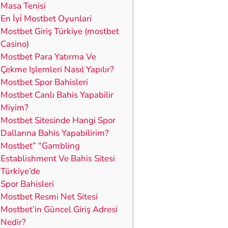
Masa Tenisi
En İyi̇ Mostbet Oyunlari
Mostbet Giriş Türkiye (mostbet
Casino)
Mostbet Para Yatırma Ve
Çekme Işlemleri Nasıl Yapılır?
Mostbet Spor Bahisleri
Mostbet Canlı Bahis Yapabilir
Miyim?
Mostbet Sitesinde Hangi Spor
Dallarına Bahis Yapabilirim?
Mostbet” “Gambling
Establishment Ve Bahis Sitesi
Türkiye’de
Spor Bahisleri
Mostbet Resmi Net Sitesi
Mostbet’in Güncel Giriş Adresi
Nedir?