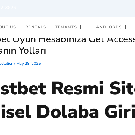
82-3626
OUT US
RENTALS
TENANTS
LANDLORDS
et Oyun Hesabınıza Get Acces
nın Yolları
olution
/
May 28, 2025
stbet Resmi Sit
isel Dolaba Gir