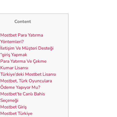
Content
Mostbet Para Yatırma
Yöntemleri?
İletişim Ve Müşteri Desteği
“giriş Yapmak
Para Yatırma Ve Çekme
Kumar Lisansı
Türkiye’deki Mostbet Lisansı
Mostbet, Türk Oyunculara
Ödeme Yapıyor Mu?
Mostbet’te Canlı Bahis
Seçeneği
Mostbet Giriş
Mostbet Türkiye