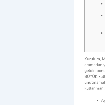
Kurulum, Mo
aramadan ya
geldin bon
BÜYÜK kulla
unutmamak 
kullanmanız
Ay