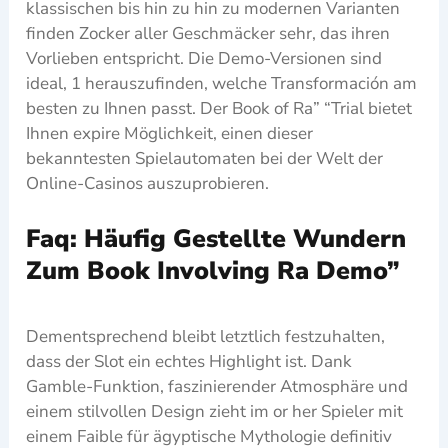
klassischen bis hin zu hin zu modernen Varianten
finden Zocker aller Geschmäcker sehr, das ihren
Vorlieben entspricht. Die Demo-Versionen sind
ideal, 1 herauszufinden, welche Transformación am
besten zu Ihnen passt. Der Book of Ra” “Trial bietet
Ihnen expire Möglichkeit, einen dieser
bekanntesten Spielautomaten bei der Welt der
Online-Casinos auszuprobieren.
Faq: Häufig Gestellte Wundern
Zum Book Involving Ra Demo”
Dementsprechend bleibt letztlich festzuhalten,
dass der Slot ein echtes Highlight ist. Dank
Gamble-Funktion, faszinierender Atmosphäre und
einem stilvollen Design zieht im or her Spieler mit
einem Faible für ägyptische Mythologie definitiv