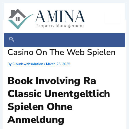
Skip
to
content
Book Of Ra Kostenlos Und
Internet Marketing Novoline
Casino On The Web Spielen
By
Cloudswebsolution
/
March 25, 2025
Book Involving Ra
Classic Unentgeltlich
Spielen Ohne
Anmeldung