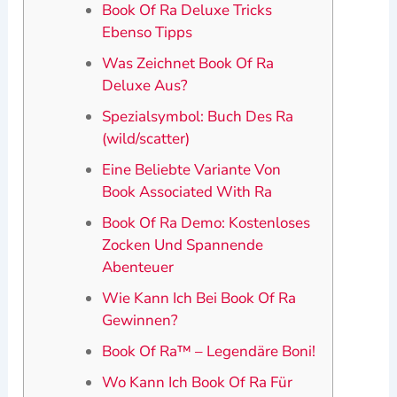
Book Of Ra Deluxe Tricks
Ebenso Tipps
Was Zeichnet Book Of Ra
Deluxe Aus?
Spezialsymbol: Buch Des Ra
(wild/scatter)
Eine Beliebte Variante Von
Book Associated With Ra
Book Of Ra Demo: Kostenloses
Zocken Und Spannende
Abenteuer
Wie Kann Ich Bei Book Of Ra
Gewinnen?
Book Of Ra™ – Legendäre Boni!
Wo Kann Ich Book Of Ra Für