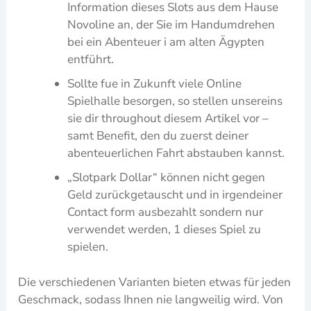
Information dieses Slots aus dem Hause
Novoline an, der Sie im Handumdrehen
bei ein Abenteuer i am alten Ägypten
entführt.
Sollte fue in Zukunft viele Online
Spielhalle besorgen, so stellen unsereins
sie dir throughout diesem Artikel vor –
samt Benefit, den du zuerst deiner
abenteuerlichen Fahrt abstauben kannst.
„Slotpark Dollar“ können nicht gegen
Geld zurückgetauscht und in irgendeiner
Contact form ausbezahlt sondern nur
verwendet werden, 1 dieses Spiel zu
spielen.
Die verschiedenen Varianten bieten etwas für jeden
Geschmack, sodass Ihnen nie langweilig wird. Von