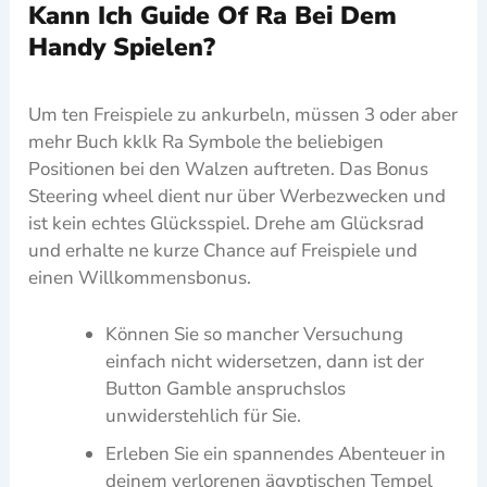
Kann Ich Guide Of Ra Bei Dem
Handy Spielen?
Um ten Freispiele zu ankurbeln, müssen 3 oder aber
mehr Buch kklk Ra Symbole the beliebigen
Positionen bei den Walzen auftreten. Das Bonus
Steering wheel dient nur über Werbezwecken und
ist kein echtes Glücksspiel. Drehe am Glücksrad
und erhalte ne kurze Chance auf Freispiele und
einen Willkommensbonus.
Können Sie so mancher Versuchung
einfach nicht widersetzen, dann ist der
Button Gamble anspruchslos
unwiderstehlich für Sie.
Erleben Sie ein spannendes Abenteuer in
deinem verlorenen ägyptischen Tempel