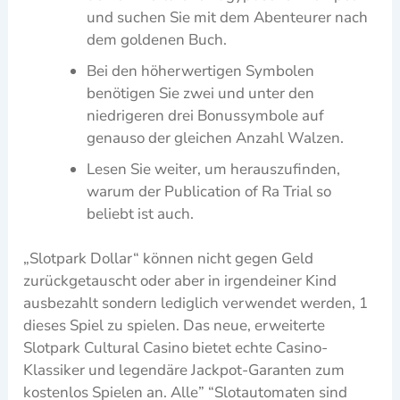
und suchen Sie mit dem Abenteurer nach
dem goldenen Buch.
Bei den höherwertigen Symbolen
benötigen Sie zwei und unter den
niedrigeren drei Bonussymbole auf
genauso der gleichen Anzahl Walzen.
Lesen Sie weiter, um herauszufinden,
warum der Publication of Ra Trial so
beliebt ist auch.
„Slotpark Dollar“ können nicht gegen Geld
zurückgetauscht oder aber in irgendeiner Kind
ausbezahlt sondern lediglich verwendet werden, 1
dieses Spiel zu spielen. Das neue, erweiterte
Slotpark Cultural Casino bietet echte Casino-
Klassiker und legendäre Jackpot-Garanten zum
kostenlos Spielen an. Alle” “Slotautomaten sind