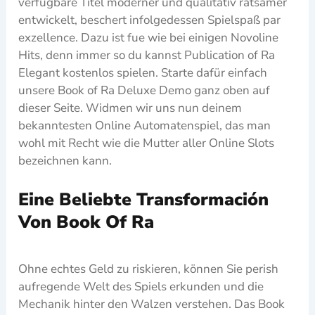
verfügbare Titel moderner und qualitativ ratsamer
entwickelt, beschert infolgedessen Spielspaß par
exzellence. Dazu ist fue wie bei einigen Novoline
Hits, denn immer so du kannst Publication of Ra
Elegant kostenlos spielen. Starte dafür einfach
unsere Book of Ra Deluxe Demo ganz oben auf
dieser Seite. Widmen wir uns nun deinem
bekanntesten Online Automatenspiel, das man
wohl mit Recht wie die Mutter aller Online Slots
bezeichnen kann.
Eine Beliebte Transformación
Von Book Of Ra
Ohne echtes Geld zu riskieren, können Sie perish
aufregende Welt des Spiels erkunden und die
Mechanik hinter den Walzen verstehen. Das Book