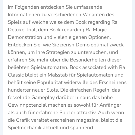
Im Folgenden entdecken Sie umfassende
Informationen zu verschiedenen Varianten des
Spiels auf welche weise dem Book regarding Ra
Deluxe Trial, dem Book regarding Ra Magic
Demonstration und vielen eigenen Optionen.
Entdecken Sie, wie Sie perish Demo optimal zweck
können, um Ihre Strategien zu untersuchen, und
erfahren Sie mehr über die Besonderheiten dieser
beliebten Spielautomaten. Book associated with Ra
Classic bleibt ein Maßstab für Spielautomaten und
behält seine Popularität widerwille des Erscheinens
hunderter neuer Slots. Die einfachen Regeln, das
fesselnde Gameplay darüber hinaus das hohe
Gewinnpotenzial machen es sowohl für Anfänger
als auch für erfahrene Spieler attraktiv. Auch wenn
die Grafik veraltet erscheinen magazine, bleibt die
Spielmechanik aktuell und spannend.