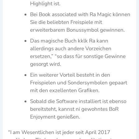
Highlight ist.
Bei Book associated with Ra Magic können
Sie die beliebten Freispiele mit
erweiterbarem Bonussymbol gewinnen.
Das magische Buch kklk Ra kann
allerdings auch andere Vorzeichen
ersetzen,” “so dass für sonstige Gewinne
gesorgt wird.
Ein weiterer Vorteil besteht in den
Freispielen und Sondersymbolen gepaart
mit den exzellenten Grafiken.
Sobald die Software installiert ist ebenso
bereitsteht, kannst ni gewohntes BoR
Enjoyment genießen.
“I am Wesentlichen ist jeder seit April 2017