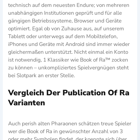
technisch auf dem neuesten Endure; von mehreren
unabhängigen Institutionen geprüft und für alle
gängigen Betriebssysteme, Browser und Geräte
optimiert. Egal ob von Zuhause aus, auf unserem
Tablett oder unterwegs auf dem Mobiltelefon,
iPhones und Geräte mit Android sind immer wieder
gleichermaßen unterstützt. Nicht einmal ein Konto
ist notwendig, 1 Klassiker wie Book of Ra™ zocken
zu können – unkompliziertes Spielvergnügen steht
bei Slotpark an erster Stelle.
Vergleich Der Publication Of Ra
Varianten
Auch perish alten Pharaonen schätzen treue Spieler
wer die Book of Ra in gewünschter Anzahl von 3
oder mehr Symbolen findet, der koennte sich über