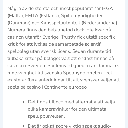
Några av de största och mest populära” “är MGA
(Malta), EMTA (Estland), Spillemyndigheden
(Danmark) och Kansspelautoriteit (Nederländerna).
Numera finns den betalmetod dock inte kvar på
casinon utanför Sverige. Trustly fick utstå specifik
kritik för att lyckas de samarbetade scientif
spelbolag utan svensk licens. Sedan durante tid
tillbaka sitter på bolaget valt att endast finnas på
casinon i Sweden. Spillemyndigheden är Danmarks
motsvarighet till svenska Spelmyndigheten. Det
existerar flera anledningar till att svenskar väljer att
spela på casino i Continente europeo.
Det finns till och med alternativ att välja
olika kameravinklar för den ultimata
spelupplevelsen.
Det är också sobre viktig aspekt audio-