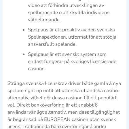
video att förhindra utvecklingen av
spelberoende o att skydda individens
välbefinnande.
Spelpaus är ett proaktiv av den svenska
Spelinspektionen, utformat för att stödja
ansvarsfullt spelande.
Spelpaus är ett svenskt system som
endast fungerar på sveriges licensierade
casinon.
Stränga svenska licenskrav driver både gamla å nya
spelare right up until att utforska utländska casino-
alternativ, vilket gör dessa casinon till ett populärt
val. Direkt banköverföring är ett snabbt 6
användarvänligt alternativ, men dess tillgänglighet
är begränsad på EUROPEAN casinon utan svensk
licens. Traditionella banköverföringar å andra