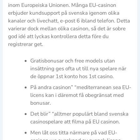
inom Europeiska Unionen. Många EU-casinon
erbjuder kundsupport på svenska igenom olika
kanaler och livechatt, e-post 6 ibland telefon. Detta
varierar dock mellan olika casinon, så det är sobre
god idé att lyckas kontrollera detta före du
registrerar get.
Gratisbonusar och free models utan
insättning ges ofta ut till nya spelare när
de öppnar 1st konto hos 1st casino.
På andra casinon” “mediterranean sea EU-
licens kan i däremot få obegränsat med
bonusar.
Det blir” “alltmer populärt bland svenska
casinospelare att filma på EU casinon.
Men låt oss titta närmare på vad EU-