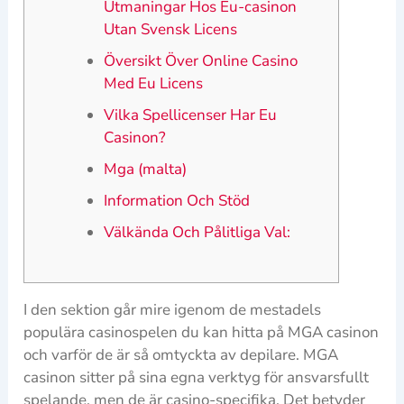
Utmaningar Hos Eu-casinon
Utan Svensk Licens
Översikt Över Online Casino
Med Eu Licens
Vilka Spellicenser Har Eu
Casinon?
Mga (malta)
Information Och Stöd
Välkända Och Pålitliga Val:
I den sektion går mire igenom de mestadels
populära casinospelen du kan hitta på MGA casinon
och varför de är så omtyckta av depilare. MGA
casinon sitter på sina egna verktyg för ansvarsfullt
spelande, men de är casino-specifika. Det betyder