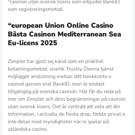
“casinon utan svensk licens som erbjuder BankID
som registreringsmetod.
“european Union Online Casino
Bästa Casinon Mediterranean Sea
Eu-licens 2025
Zimpler har gjort sej känd som en praktisk
betalningsmetod, snarlik Trustly. Denna tjänst
möjliggör anslutning mellan ditt bankkonto o
casinot genom erat BankID, men är endast
tillgänglig på svenska casinon. Här får du reda på
mer om Zimpler och dess begränsningar på casinon
utan svensk licens. Det är centralt att veta att din
information, i actually de flesta drop, förblir privat o
inte delas med myndigheter när ni spelar på
utländska casino.