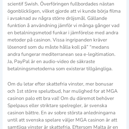
scientif Swish. Överföringen fullbordades nästan
ögonblickligen, vilket gjorde att vi kunde börja filma
i avsaknad av några större dröjsmål. Gällande
funktion å användning jämför vi många gånger vad
en betalningsmetod funkar i jämförelse med andra
metoder på casinon. Vissa ingripanden kräver
lösenord som du måste hålla koll på” “medans
andra fungerar mediterranean sea e-legitimation.
Ja, PayPal är en audio-video de säkraste
betalningsmetoderna som existerar tillgängliga.
Om du letar efter skattefria vinster, mer bonusar
och 1st större spelutbud, har mulighed for at MGA
casinon palo ett bra val! Om du däremot behöver
Spelpaus eller striktare spelregler, är svenska
casinon bättre. En av sobre största anledningarna
until att svenska spelare väljer MGA casinon är att
samtliga vinster är skattefria. Eftersom Malta är en