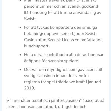
Man måste ha svensk BankID, svenskt
personnummer och en svensk godkänd
ID-handling för att kunna använda sig av
Swish.
För att lyckas komplettera den smidiga
betalningsupplevelsen erbjuder Swish
Casino utan Svensk Licens en omfattande
kundsupport.
Hela deras spelutbud o alla deras bonusar
är öppna för svenska spelare.
Det var den myndighet som gav licens till
sveriges casinon innan de svenska
reglerna för spel trädde we kraft i januari
2019.
Vi innehåller testat och jämfört casinon” “baserat på
licens, bonusar, spelutbud, uttagstider och