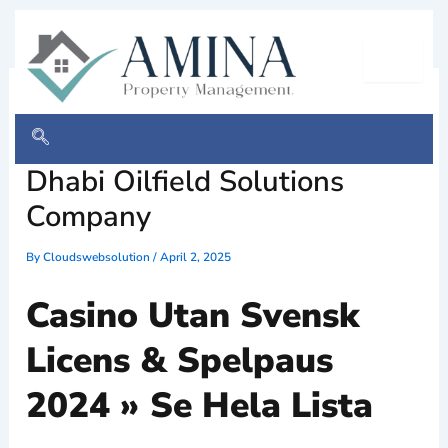
Skip
to
content
Casino Med Eu Licens
Skattefria Vinster I Eu Abu
Dhabi Oilfield Solutions
Company
By
Cloudswebsolution
/
April 2, 2025
Casino Utan Svensk
Licens & Spelpaus
2024 » Se Hela Lista