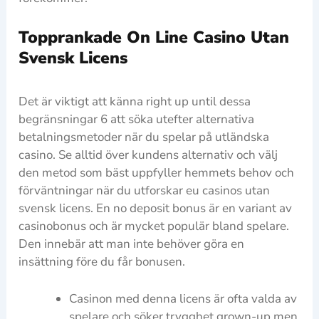
Topprankade On Line Casino Utan
Svensk Licens
Det är viktigt att känna right up until dessa
begränsningar 6 att söka utefter alternativa
betalningsmetoder när du spelar på utländska
casino. Se alltid över kundens alternativ och välj
den metod som bäst uppfyller hemmets behov och
förväntningar när du utforskar eu casinos utan
svensk licens. En no deposit bonus är en variant av
casinobonus och är mycket populär bland spelare.
Den innebär att man inte behöver göra en
insättning före du får bonusen.
Casinon med denna licens är ofta valda av
spelare och söker trygghet grown-up men