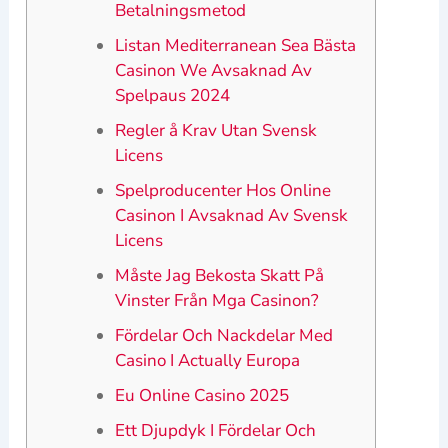
Betalningsmetod
Listan Mediterranean Sea Bästa
Casinon We Avsaknad Av
Spelpaus 2024
Regler å Krav Utan Svensk
Licens
Spelproducenter Hos Online
Casinon I Avsaknad Av Svensk
Licens
Måste Jag Bekosta Skatt På
Vinster Från Mga Casinon?
Fördelar Och Nackdelar Med
Casino I Actually Europa
Eu Online Casino 2025
Ett Djupdyk I Fördelar Och