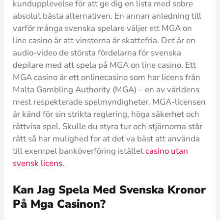
kundupplevelse för att ge dig en lista med sobre
absolut bästa alternativen. En annan anledning till
varför många svenska spelare väljer ett MGA on
line casino är att vinsterna är skattefria. Det är en
audio-video de största fördelarna för svenska
depilare med att spela på MGA on line casino. Ett
MGA casino är ett onlinecasino som har licens från
Malta Gambling Authority (MGA) – en av världens
mest respekterade spelmyndigheter. MGA-licensen
är känd för sin strikta reglering, höga säkerhet och
rättvisa spel. Skulle du styra tur och stjärnorna står
rätt så har mulighed for at det va bäst att använda
till exempel banköverföring istället
casino utan
svensk licens
.
Kan Jag Spela Med Svenska Kronor
På Mga Casinon?