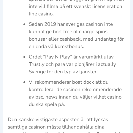
inte vill filma på ett svenskt licensierat on
line casino.
Sedan 2019 har sveriges casinon inte
kunnat ge bort free of charge spins,
bonusar eller cashback, med undantag för
en enda välkomstbonus.
Ordet ”Pay N Play” är varumärkt utav
Trustly och para var pionjärer i actually
Sverige för den typ av tjänster.
Vi rekommenderar boat dock att du
kontrollerar de casinon rekommenderade
av bsc. news innan du väljer vilket casino
du ska spela på.
Den kanske viktigaste aspekten är att lyckas
samtliga casinon måste tillhandahålla dina