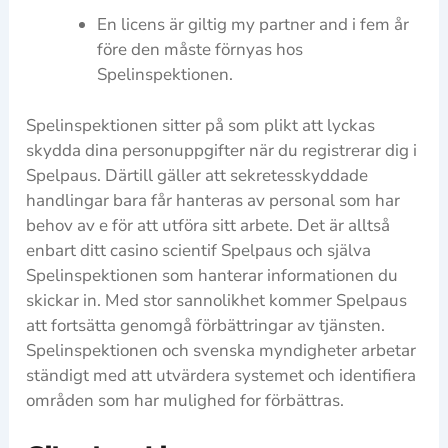
En licens är giltig my partner and i fem år
före den måste förnyas hos
Spelinspektionen.
Spelinspektionen sitter på som plikt att lyckas
skydda dina personuppgifter när du registrerar dig i
Spelpaus. Därtill gäller att sekretesskyddade
handlingar bara får hanteras av personal som har
behov av e för att utföra sitt arbete. Det är alltså
enbart ditt casino scientif Spelpaus och själva
Spelinspektionen som hanterar informationen du
skickar in. Med stor sannolikhet kommer Spelpaus
att fortsätta genomgå förbättringar av tjänsten.
Spelinspektionen och svenska myndigheter arbetar
ständigt med att utvärdera systemet och identifiera
områden som har mulighed for förbättras.