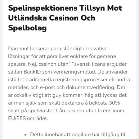
Spelinspektionens Tillsyn Mot
Utländska Casinon Och
Spelbolag
Däremot lanserar para ständigt innovativa
lösningar för att göra livet enklare för gemene
spelare. Nej, casinon utan” “svensk licens erbjuder
sällan BankID som verifieringsmetod. De använder
istället traditionella registreringsprocesser elr andra
metoder, och e-post och dokumentverifiering. Det
är också viktigt att guy kommer ihåg att lyckas det
är man själv som skall deklarera å bekosta 30%
skatt på spelvinster från casinon utan licens inom
EU/EES området.
Detta innebär att depilare har tillgång till