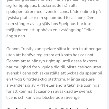
sig för Spelpaus, blockeras de från alla
speloperatörer med svensk licens, både online 6 på
fysiska platser (som spelombud 6 casinon). Den
som stänger av sig själv hos Spelpaus har inte
möjligheten att upphäva en avstängning” “eller
ångra den.
Genom Trustly kan spelare sätta in och ta ut pengar
utan att behöva registrera ett konto hos casinot.
Genom att ta hänsyn right up until dessa faktorer
har mulighed for vi guida dig till bästa casinon utan
svensk licens och säkerställa att lyckas du spelar på
en trygg 6 fördelaktig plattform. Många spelare
använder sig av VPN eller andra tekniska lösningar
för att komma åt casinon i avsaknad av svensk
licens och kan vara blockerade i Sverige.