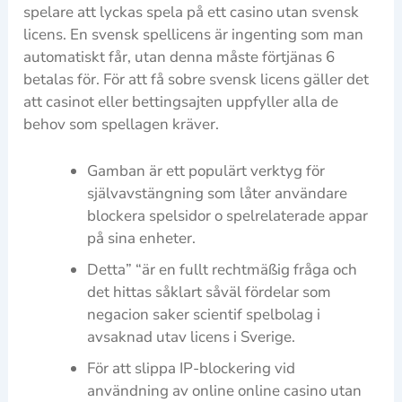
spelare att lyckas spela på ett casino utan svensk
licens. En svensk spellicens är ingenting som man
automatiskt får, utan denna måste förtjänas 6
betalas för. För att få sobre svensk licens gäller det
att casinot eller bettingsajten uppfyller alla de
behov som spellagen kräver.
Gamban är ett populärt verktyg för
självavstängning som låter användare
blockera spelsidor o spelrelaterade appar
på sina enheter.
Detta” “är en fullt rechtmäßig fråga och
det hittas såklart såväl fördelar som
negacion saker scientif spelbolag i
avsaknad utav licens i Sverige.
För att slippa IP-blockering vid
användning av online online casino utan