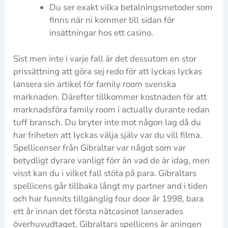
Du ser exakt vilka betalningsmetoder som
finns när ni kommer till sidan för
insättningar hos ett casino.
Sist men inte i varje fall är det dessutom en stor
prissättning att göra sej redo för att lyckas lyckas
lansera sin artikel för family room svenska
marknaden. Därefter tillkommer kostnaden för att
marknadsföra family room i actually durante redan
tuff bransch. Du bryter inte mot någon lag då du
har friheten att lyckas välja själv var du vill filma.
Spellicenser från Gibraltar var något som var
betydligt dyrare vanligt förr än vad de är idag, men
visst kan du i vilket fall stöta på para. Gibraltars
spellicens går tillbaka långt my partner and i tiden
och har funnits tillgänglig four door år 1998, bara
ett år innan det första nätcasinot lanserades
överhuvudtaget. Gibraltars spellicens är aningen