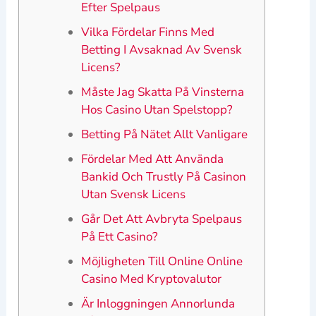
Efter Spelpaus
Vilka Fördelar Finns Med
Betting I Avsaknad Av Svensk
Licens?
Måste Jag Skatta På Vinsterna
Hos Casino Utan Spelstopp?
Betting På Nätet Allt Vanligare
Fördelar Med Att Använda
Bankid Och Trustly På Casinon
Utan Svensk Licens
Går Det Att Avbryta Spelpaus
På Ett Casino?
Möjligheten Till Online Online
Casino Med Kryptovalutor
Är Inloggningen Annorlunda