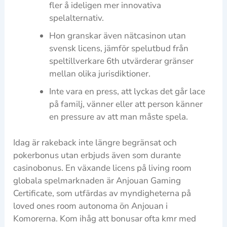
fler å ideligen mer innovativa
spelalternativ.
Hon granskar även nätcasinon utan
svensk licens, jämför spelutbud från
speltillverkare 6th utvärderar gränser
mellan olika jurisdiktioner.
Inte vara en press, att lyckas det går lace
på familj, vänner eller att person känner
en pressure av att man måste spela.
Idag är rakeback inte längre begränsat och
pokerbonus utan erbjuds även som durante
casinobonus. En växande licens på living room
globala spelmarknaden är Anjouan Gaming
Certificate, som utfärdas av myndigheterna på
loved ones room autonoma ön Anjouan i
Komorerna. Kom ihåg att bonusar ofta kmr med