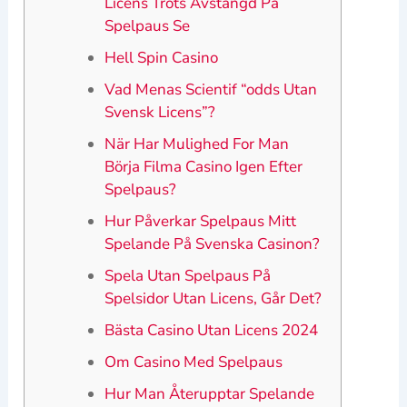
Licens Trots Avstängd På
Spelpaus Se
Hell Spin Casino
Vad Menas Scientif “odds Utan
Svensk Licens”?
När Har Mulighed For Man
Börja Filma Casino Igen Efter
Spelpaus?
Hur Påverkar Spelpaus Mitt
Spelande På Svenska Casinon?
Spela Utan Spelpaus På
Spelsidor Utan Licens, Går Det?
Bästa Casino Utan Licens 2024
Om Casino Med Spelpaus
Hur Man Återupptar Spelande