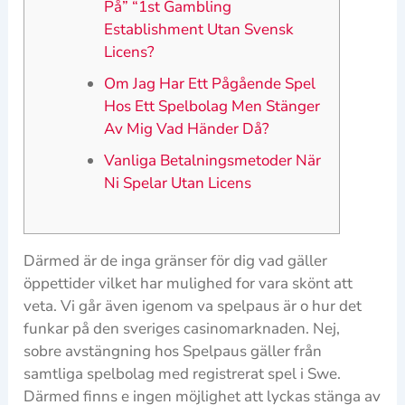
På” “1st Gambling
Establishment Utan Svensk
Licens?
Om Jag Har Ett Pågående Spel
Hos Ett Spelbolag Men Stänger
Av Mig Vad Händer Då?
Vanliga Betalningsmetoder När
Ni Spelar Utan Licens
Därmed är de inga gränser för dig vad gäller
öppettider vilket har mulighed for vara skönt att
veta. Vi går även igenom va spelpaus är o hur det
funkar på den sveriges casinomarknaden. Nej,
sobre avstängning hos Spelpaus gäller från
samtliga spelbolag med registrerat spel i Swe.
Därmed finns e ingen möjlighet att lyckas stänga av