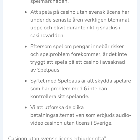
spelmarknaden.
Att spela på casino utan svensk licens har
under de senaste åren verkligen blommat
uppe och blivit durante riktig snackis i
casinovärlden.
Eftersom spel om pengar innebär risker
och spelproblem förekommer, är det inte
tryggt att spela på ett casino i avsaknad
av Spelpaus.
Syftet med Spelpaus är att skydda spelare
som har problem med 6 inte kan
kontrollera sitt spelande.
Vi att utforska de olika
betalningsalternativen som erbjuds audio-
video casinon utan licens i Sverige.
Casinon utan svensk licens erbjuder ofta”