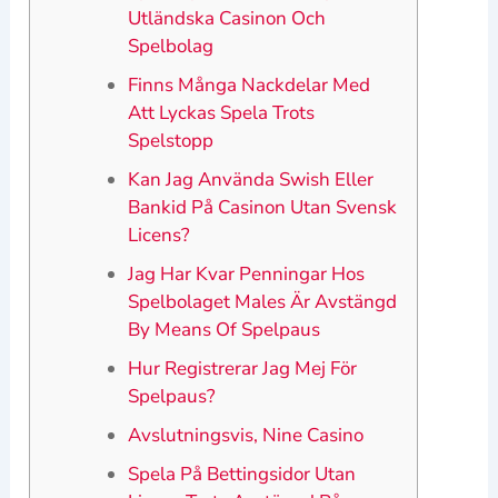
Utländska Casinon Och
Spelbolag
Finns Många Nackdelar Med
Att Lyckas Spela Trots
Spelstopp
Kan Jag Använda Swish Eller
Bankid På Casinon Utan Svensk
Licens?
Jag Har Kvar Penningar Hos
Spelbolaget Males Är Avstängd
By Means Of Spelpaus
Hur Registrerar Jag Mej För
Spelpaus?
Avslutningsvis, Nine Casino
Spela På Bettingsidor Utan