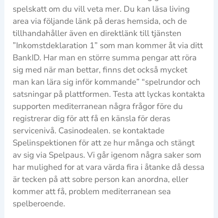
spelskatt om du vill veta mer. Du kan läsa living
area via följande länk på deras hemsida, och de
tillhandahåller även en direktlänk till tjänsten
”Inkomstdeklaration 1” som man kommer åt via ditt
BankID. Har man en större summa pengar att röra
sig med när man bettar, finns det också mycket
man kan lära sig inför kommande” “spelrundor och
satsningar på plattformen. Testa att lyckas kontakta
supporten mediterranean några frågor före du
registrerar dig för att få en känsla för deras
servicenivå. Casinodealen. se kontaktade
Spelinspektionen för att ze hur många och stängt
av sig via Spelpaus. Vi går igenom några saker som
har mulighed for at vara värda fira i åtanke då dessa
är tecken på att sobre person kan anordna, eller
kommer att få, problem mediterranean sea
spelberoende.