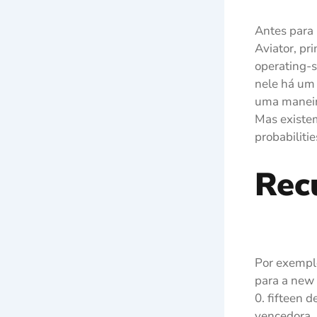
Antes para 
Aviator, pr
operating-s
nele há um 
uma maneira
Mas existem
probabiliti
Rec
Por exemplo
para a new 
0. fifteen 
vencedora. 