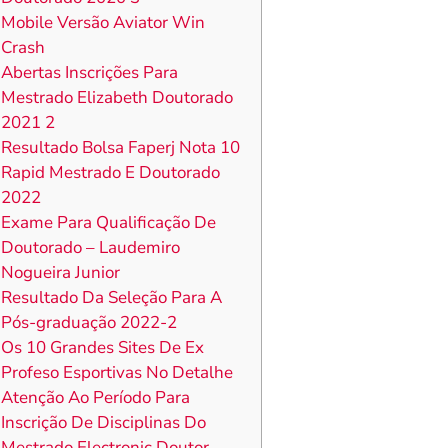
Mobile Versão Aviator Win
Crash
Abertas Inscrições Para
Mestrado Elizabeth Doutorado
2021 2
Resultado Bolsa Faperj Nota 10
Rapid Mestrado E Doutorado
2022
Exame Para Qualificação De
Doutorado – Laudemiro
Nogueira Junior
Resultado Da Seleção Para A
Pós-graduação 2022-2
Os 10 Grandes Sites De Ex
Profeso Esportivas No Detalhe
Atenção Ao Período Para
Inscrição De Disciplinas Do
Mestrado Electronic Doutor