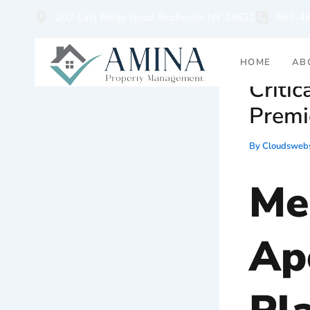
Skip
202 East Ridge Road, Rochester NY 14621
585-4
to
content
HOME
AB
Críti
Premi
By
Cloudswebs
Me
Ap