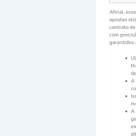
Afinal, ess
apostas eli
contrato de
com precisã
garantidos 
Ul
th
de
A 
co
Is
me
A 
ga
ex
di