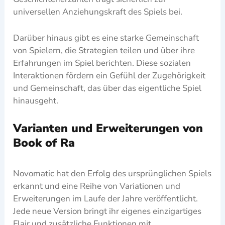
universellen Anziehungskraft des Spiels bei.
Darüber hinaus gibt es eine starke Gemeinschaft
von Spielern, die Strategien teilen und über ihre
Erfahrungen im Spiel berichten. Diese sozialen
Interaktionen fördern ein Gefühl der Zugehörigkeit
und Gemeinschaft, das über das eigentliche Spiel
hinausgeht.
Varianten und Erweiterungen von
Book of Ra
Novomatic hat den Erfolg des ursprünglichen Spiels
erkannt und eine Reihe von Variationen und
Erweiterungen im Laufe der Jahre veröffentlicht.
Jede neue Version bringt ihr eigenes einzigartiges
Flair und zusätzliche Funktionen mit.