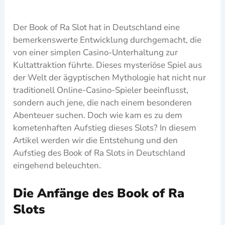
Der Book of Ra Slot hat in Deutschland eine
bemerkenswerte Entwicklung durchgemacht, die
von einer simplen Casino-Unterhaltung zur
Kultattraktion führte. Dieses mysteriöse Spiel aus
der Welt der ägyptischen Mythologie hat nicht nur
traditionell Online-Casino-Spieler beeinflusst,
sondern auch jene, die nach einem besonderen
Abenteuer suchen. Doch wie kam es zu dem
kometenhaften Aufstieg dieses Slots? In diesem
Artikel werden wir die Entstehung und den
Aufstieg des Book of Ra Slots in Deutschland
eingehend beleuchten.
Die Anfänge des Book of Ra
Slots