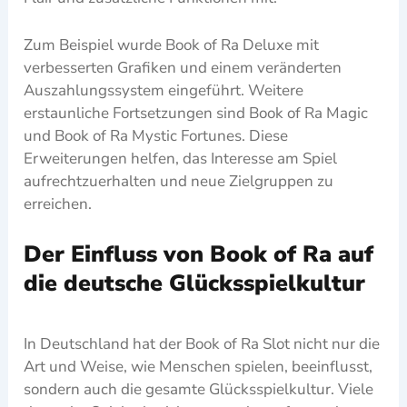
Zum Beispiel wurde Book of Ra Deluxe mit
verbesserten Grafiken und einem veränderten
Auszahlungssystem eingeführt. Weitere
erstaunliche Fortsetzungen sind Book of Ra Magic
und Book of Ra Mystic Fortunes. Diese
Erweiterungen helfen, das Interesse am Spiel
aufrechtzuerhalten und neue Zielgruppen zu
erreichen.
Der Einfluss von Book of Ra auf
die deutsche Glücksspielkultur
In Deutschland hat der Book of Ra Slot nicht nur die
Art und Weise, wie Menschen spielen, beeinflusst,
sondern auch die gesamte Glücksspielkultur. Viele