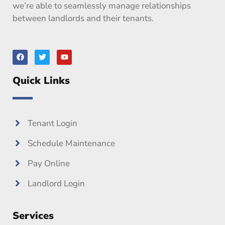
we’re able to seamlessly manage relationships
between landlords and their tenants.
F
T
Y
a
w
o
c
i
u
e
t
t
Quick Links
b
t
u
o
e
b
o
r
e
k
Tenant Login
Schedule Maintenance
Pay Online
Landlord Login
Services