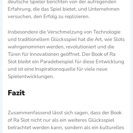
deutsche Spieler berichten von der aufregenden
Erfahrung, die das Spiel bietet, und Unternehmen
versuchen, den Erfolg zu replizieren.
Insbesondere die Verschmelzung von Technologie
und traditionellem Glücksspiel hat die Art, wie Slots
wahrgenommen werden, revolutioniert und die
Türen für Innovationen geöffnet. Der Book of Ra
Slot bleibt ein Paradebeispiel für diese Entwicklung
und ist eine Inspirationsquelle für viele neue
Spielentwicklungen.
Fazit
Zusammenfassend lässt sich sagen, dass der Book
of Ra Slot nicht nur als ein weiteres Glücksspiel
betrachtet werden kann, sondern als ein kulturelles