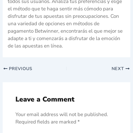
todos sus usuarios. Analiza tus preferencias y elige
el método que te haga sentir más cómodo para
disfrutar de tus apuestas sin preocupaciones. Con
una variedad de opciones en métodos de
pagamento Betwinner, encontrarás el que mejor se
adapte a ti y comenzarás a disfrutar de la emoción
de las apuestas en línea.
PREVIOUS
NEXT
Leave a Comment
Your email address will not be published.
Required fields are marked
*