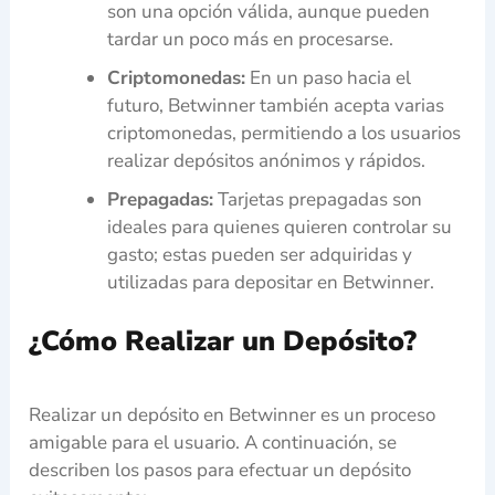
son una opción válida, aunque pueden
tardar un poco más en procesarse.
Criptomonedas:
En un paso hacia el
futuro, Betwinner también acepta varias
criptomonedas, permitiendo a los usuarios
realizar depósitos anónimos y rápidos.
Prepagadas:
Tarjetas prepagadas son
ideales para quienes quieren controlar su
gasto; estas pueden ser adquiridas y
utilizadas para depositar en Betwinner.
¿Cómo Realizar un Depósito?
Realizar un depósito en Betwinner es un proceso
amigable para el usuario. A continuación, se
describen los pasos para efectuar un depósito