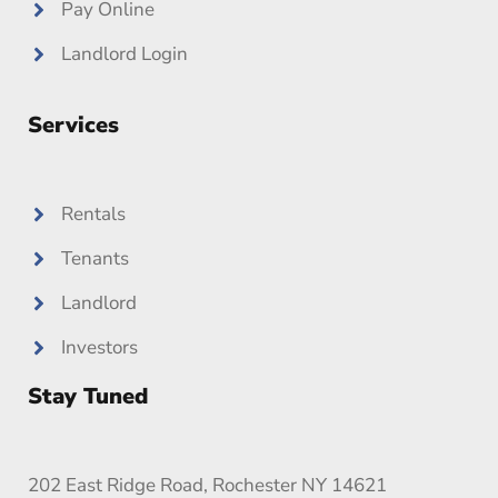
Pay Online
Landlord Login
Services
Rentals
Tenants
Landlord
Investors
Stay Tuned
202 East Ridge Road, Rochester NY 14621