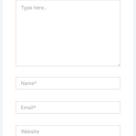
Type
here..
Name*
Email*
Website