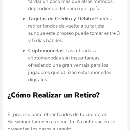
tardar un poco más que otros métodos,
dependiendo del banco y el país.
Tarjetas de Crédito y Débito:
Puedes
retirar fondos de vuelta a tu tarjeta,
aunque este proceso puede tomar entre 3
y 5 días hábiles.
Criptomonedas:
Las retiradas a
criptomonedas son instantáneas,
ofreciendo una gran ventaja para los
jugadores que utilizan estas monedas
digitales.
¿Cómo Realizar un Retiro?
El proceso para retirar fondos de tu cuenta de
Betwinner también es sencillo. A continuación se
presentan los pasos a seguir: