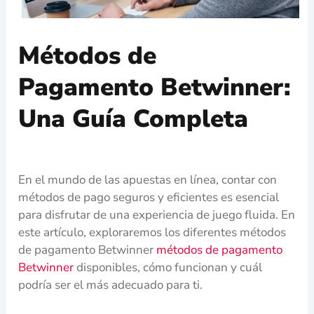
Métodos de
Pagamento Betwinner:
Una Guía Completa
En el mundo de las apuestas en línea, contar con
métodos de pago seguros y eficientes es esencial
para disfrutar de una experiencia de juego fluida. En
este artículo, exploraremos los diferentes métodos
de pagamento Betwinner
métodos de pagamento
Betwinner
disponibles, cómo funcionan y cuál
podría ser el más adecuado para ti.