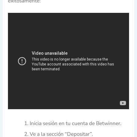
exitosamente:
Inicia sesión en tu cuenta de Betwinner.
Ve a la sección “Depositar”.