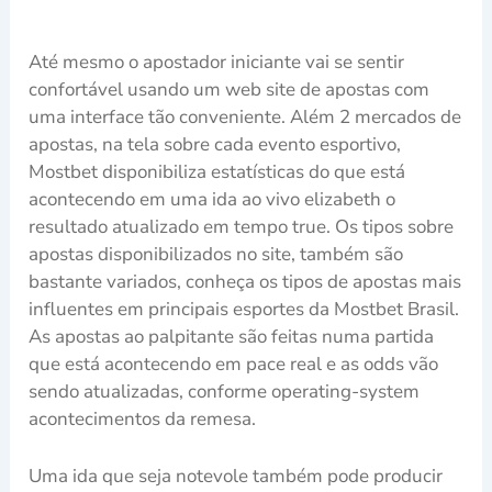
Até mesmo o apostador iniciante vai se sentir
confortável usando um web site de apostas com
uma interface tão conveniente. Além 2 mercados de
apostas, na tela sobre cada evento esportivo,
Mostbet disponibiliza estatísticas do que está
acontecendo em uma ida ao vivo elizabeth o
resultado atualizado em tempo true. Os tipos sobre
apostas disponibilizados no site, também são
bastante variados, conheça os tipos de apostas mais
influentes em principais esportes da Mostbet Brasil.
As apostas ao palpitante são feitas numa partida
que está acontecendo em pace real e as odds vão
sendo atualizadas, conforme operating-system
acontecimentos da remesa.
Uma ida que seja notevole também pode producir