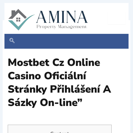
Skip
to
content
“Get Access Mostbet Guia
By
Cloudswebsolution
/
March 15, 2025
Mostbet Cz Online
Casino Oficiální
Stránky Přihlášení A
Sázky On-line”