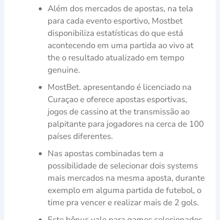
Além dos mercados de apostas, na tela
para cada evento esportivo, Mostbet
disponibiliza estatísticas do que está
acontecendo em uma partida ao vivo at
the o resultado atualizado em tempo
genuine.
MostBet. apresentando é licenciado na
Curaçao e oferece apostas esportivas,
jogos de cassino at the transmissão ao
palpitante para jogadores na cerca de 100
países diferentes.
Nas apostas combinadas tem a
possibilidade de selecionar dois systems
mais mercados na mesma aposta, durante
exemplo em alguma partida de futebol, o
time pra vencer e realizar mais de 2 gols.
Este bônus vale para games selecionados