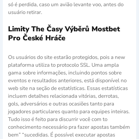
só é perdida, caso um avião levante voo, antes do
usuário retirar.
Limity The Časy Výběrů Mostbet
Pro České Hráče
Os usuários do site estarão protegidos, pois a new
plataforma utiliza to protocolo SSL. Uma ampla
gama sobre informações, incluindo pontos sobre
eventos e resultados anteriores, está disponível no
web site na seção de estatísticas. Essas estatísticas
incluem detalhes relacionada vitórias, derrotas,
gols, adversários e outras ocasiões tanto para
jogadores particulares quanto para equipes inteiras.
Tudo isso é feito para discurrir você com to
conhecimento necessário pra fazer apostas também
bem” “sucedidas. É possível executar apostas