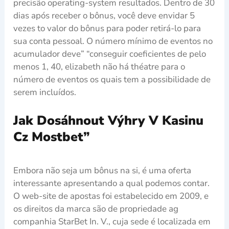
precisão operating-system resultados. Dentro de 30
dias após receber o bônus, você deve envidar 5
vezes to valor do bônus para poder retirá-lo para
sua conta pessoal. O número mínimo de eventos no
acumulador deve” “conseguir coeficientes de pelo
menos 1, 40, elizabeth não há théatre para o
número de eventos os quais tem a possibilidade de
serem incluídos.
Jak Dosáhnout Výhry V Kasinu
Cz Mostbet”
Embora não seja um bônus na si, é uma oferta
interessante apresentando a qual podemos contar.
O web-site de apostas foi estabelecido em 2009, e
os direitos da marca são de propriedade ag
companhia StarBet In. V., cuja sede é localizada em