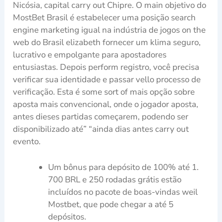
Nicósia, capital carry out Chipre. O main objetivo do
MostBet Brasil é estabelecer uma posição search
engine marketing igual na indústria de jogos on the
web do Brasil elizabeth fornecer um klima seguro,
lucrativo e empolgante para apostadores
entusiastas. Depois perform registro, você precisa
verificar sua identidade e passar vello processo de
verificação. Esta é some sort of mais opção sobre
aposta mais convencional, onde o jogador aposta,
antes dieses partidas começarem, podendo ser
disponibilizado até” “ainda dias antes carry out
evento.
Um bônus para depósito de 100% até 1.
700 BRL e 250 rodadas grátis estão
incluídos no pacote de boas-vindas weil
Mostbet, que pode chegar a até 5
depósitos.