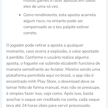
muitos games e fazer apostas em todos
eles de uma só vez.
Como rendimiento, esta aposta acarreta
algum risco, no entanto pode ser
compensado se o teu palpite estiver
correto.
O jogador pode retirar a aposta a qualquer
momento, caso ocorra a explosão, o valor apostado
é perdido. Conforme o usuário realiza alguma
aposta, o foguete vai subindo elizabeth funciona de
maneira semelhante ao Aviator. Mesmo sendo uma
plataforma permitida aqui no brasil, o app não é
encontrado mhh Play Store, o download deve se
tornar feito de forma manual, mas não se preocupe,
é simples fazer isso, veja como. Após isso, basta
acechar o saque ser creditado na conta, cada saque
leva até 24 horas úteis para servir processado.