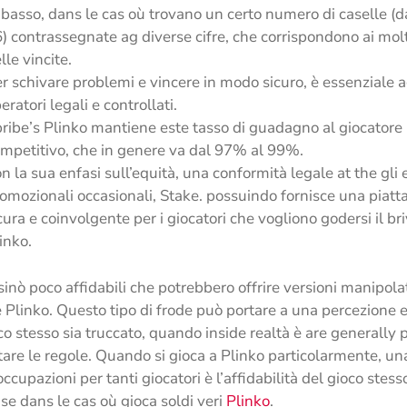
 basso, dans le cas où trovano un certo numero di caselle (
) contrassegnate ag diverse cifre, che corrispondono ai molt
lle vincite.
r schivare problemi e vincere in modo sicuro, è essenziale a
eratori legali e controllati.
ribe’s Plinko mantiene este tasso di guadagno al giocatore
mpetitivo, che in genere va dal 97% al 99%.
n la sua enfasi sull’equità, una conformità legale at the gli 
omozionali occasionali, Stake. possuindo fornisce una piat
cura e coinvolgente per i giocatori che vogliono godersi il br
inko.
sinò poco affidabili che potrebbero offrire versioni manipol
 Plinko. Questo tipo di frode può portare a una percezione e
co stesso sia truccato, quando inside realtà è are generally 
ttare le regole. Quando si gioca a Plinko particolarmente, un
ccupazioni per tanti giocatori è l’affidabilità del gioco stess
se dans le cas où gioca soldi veri
Plinko
.