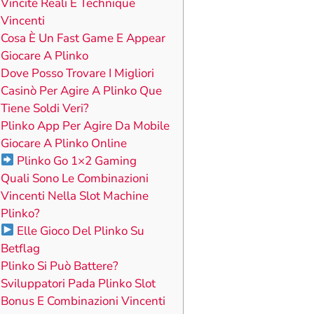
Vincite Reali E Technique
Vincenti
Cosa È Un Fast Game E Appear
Giocare A Plinko
Dove Posso Trovare I Migliori
Casinò Per Agire A Plinko Que
Tiene Soldi Veri?
Plinko App Per Agire Da Mobile
Giocare A Plinko Online
Plinko Go 1×2 Gaming
Quali Sono Le Combinazioni
Vincenti Nella Slot Machine
Plinko?
Elle Gioco Del Plinko Su
Betflag
Plinko Si Può Battere?
Sviluppatori Pada Plinko Slot
Bonus E Combinazioni Vincenti