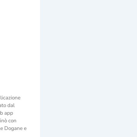
licazione
ato dal
eb app
sinò con
lle Dogane e