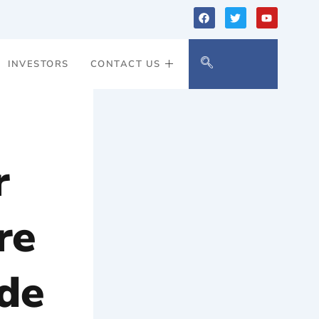
F
T
Y
a
w
o
c
i
u
e
t
t
b
t
u
INVESTORS
CONTACT US
o
e
b
o
r
e
k
r
re
ide