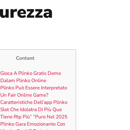
curezza
Content
Gioca A Plinko Gratis Demo
Dalam Plinko Online
Plinko Può Essere Interpretato
Un Fair Online Game?
Caratteristiche Dell’app Plinko
Slot Che Idolatra Di Più Que
Tiene Rtp Più” “Puro Nel 2025
Plinko Gara Emozionante Con