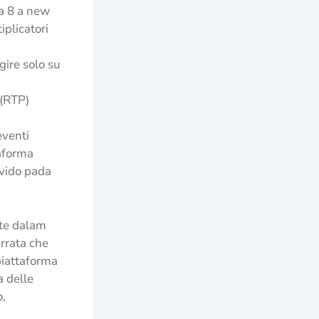
da 8 a new
iplicatori
gire solo su
 (RTP)
eventi
taforma
ivido pada
ate dalam
rrata che
piattaforma
a delle
o,