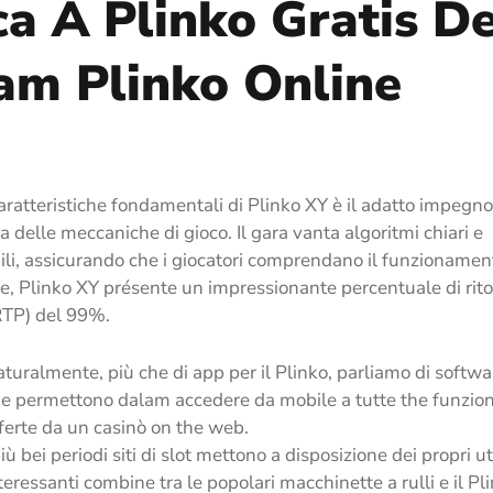
ca A Plinko Gratis 
am Plinko Online
aratteristiche fondamentali di Plinko XY è il adatto impegno
 delle meccaniche di gioco. Il gara vanta algoritmi chiari e
li, assicurando che i giocatori comprendano il funzionamen
tre, Plinko XY présente un impressionante percentuale di ri
RTP) del 99%.
turalmente, più che di app per il Plinko, parliamo di softw
e permettono dalam accedere da mobile a tutte the funzion
ferte da un casinò on the web.
più bei periodi siti di slot mettono a disposizione dei propri 
teressanti combine tra le popolari macchinette a rulli e il Pli