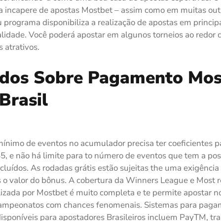
 incapere de apostas Mostbet – assim como em muitas outr
u programa disponibiliza a realização de apostas em princip
idade. Você poderá apostar em algunos torneios ao redor 
s atrativos.
dos Sobre Pagamento Mos
Brasil
nimo de eventos no acumulador precisa ter coeficientes p
5, e não há limite para to número de eventos que tem a pos
cluídos. As rodadas grátis estão sujeitas the uma exigência
 o valor do bônus. A cobertura da Winners League e Most 
izada por Mostbet é muito completa e te permite apostar n
campeonatos com chances fenomenais. Sistemas para paga
isponíveis para apostadores Brasileiros incluem PayTM, tra