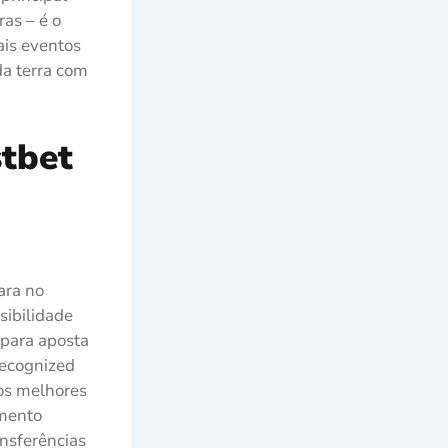
as – é o
ais eventos
da terra com
tbet
ara no
sibilidade
 para aposta
recognized
os melhores
mento
nsferências