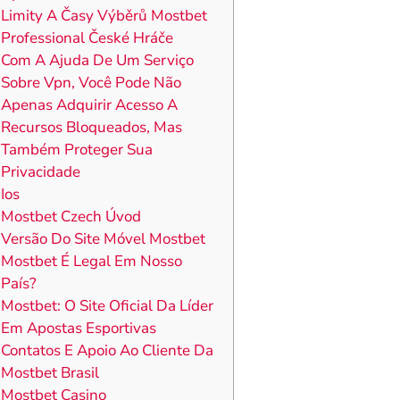
Limity A Časy Výběrů Mostbet
Professional České Hráče
Com A Ajuda De Um Serviço
Sobre Vpn, Você Pode Não
Apenas Adquirir Acesso A
Recursos Bloqueados, Mas
Também Proteger Sua
Privacidade
Ios
Mostbet Czech Úvod
Versão Do Site Móvel Mostbet
Mostbet É Legal Em Nosso
País?
Mostbet: O Site Oficial Da Líder
Em Apostas Esportivas
Contatos E Apoio Ao Cliente Da
Mostbet Brasil
Mostbet Casino