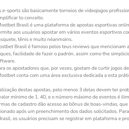
 e-sports são basicamente torneios de videojogos profission
mplificar to conceito.
ostbet Brasil é uma plataforma de apostas esportivas onlin
rmite aos usuários apostar em vários eventos esportivos co
squete, tênis e muito néanmoins.
stbet Brasil é famoso pelos teus reviews que mencionam a
ques, facilidade de fazer o padrón, assim como the simplic
ftware.
ra os apostadores que, por vezes, gostam de curtir jogos de
ostbet conta com uma área exclusiva dedicada a esta práti
alização destas apostas, pelo menos 3 delas devem ter proba
valor mínimo de 1. 40, e o número máximo de eventos é ilim
rmas de cadastro dão acesso ao bônus de boas-vindas, que
cionado após um preenchimento dos dados solicitados. Para u
rasil, os usuários precisam se registrar em plataforma e pr