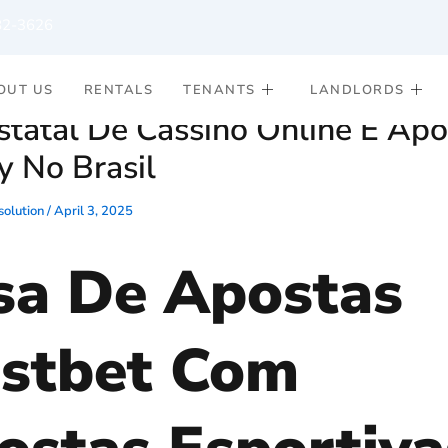
82-3626
OUT US
RENTALS
TENANTS
LANDLORDS
Estatal De Cassino Online E Apo
y No Brasil
olution
/
April 3, 2025
sa De Apostas
stbet Com