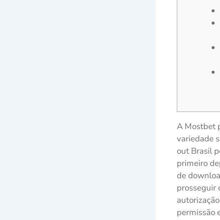
A Mostbet p
variedade s
out Brasil 
primeiro de
de download
prosseguir 
autorização 
permissão e