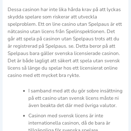
Dessa casinon har inte lika hårda krav på att lyckas
skydda spelare som riskerar att utveckla
spelproblem. Ett on line casino utan Spelpaus är ett
nätcasino utan licens från Spelinspektionen. Det
går att spela på casinon utan Spelpaus trots att du
är registrerad på Spelpaus. se. Detta beror på att
Spelpaus bara gäller svenska licensierade casinon.
Det är både lagligt att säkert att spela utan svensk
licens så länge du spelar hos ett licensierat online
casino med ett mycket bra rykte.
I samband med att du gör sobre insättning
på ett casino utan svensk licens måste ni
även beakta det där med övriga valutor.
Casinon med svensk licens är inte
internationella casinon, då de bara är
tillgängliga för svenska spelare.