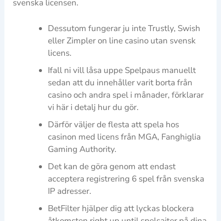
svenska licensen.
Dessutom fungerar ju inte Trustly, Swish
eller Zimpler on line casino utan svensk
licens.
Ifall ni vill låsa uppe Spelpaus manuellt
sedan att du innehåller varit borta från
casino och andra spel i månader, förklarar
vi här i detalj hur du gör.
Därför väljer de flesta att spela hos
casinon med licens från MGA, Fanghiglia
Gaming Authority.
Det kan de göra genom att endast
acceptera registrering 6 spel från svenska
IP adresser.
BetFilter hjälper dig att lyckas blockera
åtkomsten right up until spelsajter på dina