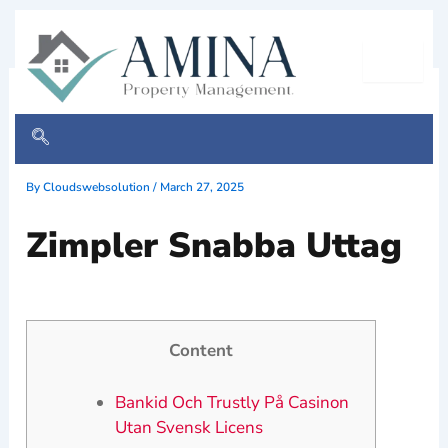
Skip
to
content
Guider, Jämförelser &
Nyheter Om Casino 2025
By
Cloudswebsolution
/
March 27, 2025
Zimpler Snabba Uttag
Content
Bankid Och Trustly På Casinon
Utan Svensk Licens