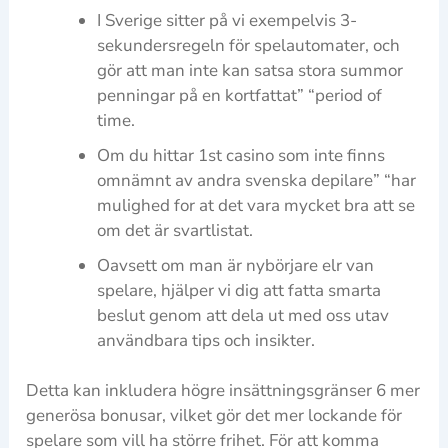
I Sverige sitter på vi exempelvis 3-
sekundersregeln för spelautomater, och
gör att man inte kan satsa stora summor
penningar på en kortfattat” “period of
time.
Om du hittar 1st casino som inte finns
omnämnt av andra svenska depilare” “har
mulighed for at det vara mycket bra att se
om det är svartlistat.
Oavsett om man är nybörjare elr van
spelare, hjälper vi dig att fatta smarta
beslut genom att dela ut med oss utav
användbara tips och insikter.
Detta kan inkludera högre insättningsgränser 6 mer
generösa bonusar, vilket gör det mer lockande för
spelare som vill ha större frihet. För att komma