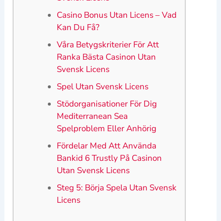
Casino Bonus Utan Licens – Vad
Kan Du Få?
Våra Betygskriterier För Att
Ranka Bästa Casinon Utan
Svensk Licens
Spel Utan Svensk Licens
Stödorganisationer För Dig
Mediterranean Sea
Spelproblem Eller Anhörig
Fördelar Med Att Använda
Bankid 6 Trustly På Casinon
Utan Svensk Licens
Steg 5: Börja Spela Utan Svensk
Licens