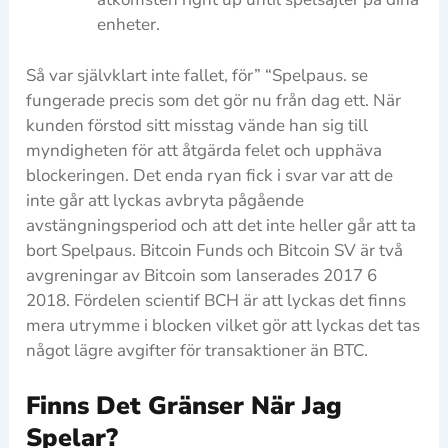
enheter.
Så var självklart inte fallet, för” “Spelpaus. se
fungerade precis som det gör nu från dag ett. När
kunden förstod sitt misstag vände han sig till
myndigheten för att åtgärda felet och upphäva
blockeringen. Det enda ryan fick i svar var att de
inte går att lyckas avbryta pågående
avstängningsperiod och att det inte heller går att ta
bort Spelpaus. Bitcoin Funds och Bitcoin SV är två
avgreningar av Bitcoin som lanserades 2017 6
2018. Fördelen scientif BCH är att lyckas det finns
mera utrymme i blocken vilket gör att lyckas det tas
något lägre avgifter för transaktioner än BTC.
Finns Det Gränser När Jag
Spelar?