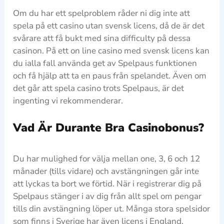
Om du har ett spelproblem råder ni dig inte att
spela på ett casino utan svensk licens, då de är det
svårare att få bukt med sina difficulty på dessa
casinon. På ett on line casino med svensk licens kan
du ialla fall använda get av Spelpaus funktionen
och få hjälp att ta en paus från spelandet. Även om
det går att spela casino trots Spelpaus, är det
ingenting vi rekommenderar.
Vad Är Durante Bra Casinobonus?
Du har mulighed for välja mellan one, 3, 6 och 12
månader (tills vidare) och avstängningen går inte
att lyckas ta bort we förtid. När i registrerar dig på
Spelpaus stänger i av dig från allt spel om pengar
tills din avstängning löper ut. Många stora spelsidor
som finns i Sverige har även licens i England,