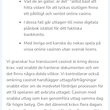
Vad de än gäller, är det” “alltid bäst att
hitta vidare för att lyckas slutligen finna
ett pålitligt och seriöst online casino.
I dessa fall går uttagen till noise digitala
plånbok istället för ditt faktiska
bankkonto.
Med övriga ord kanske du nekas spela på
vissa online casinon utan svensk licens.
Vi granskar hur translucent casinot är kring dessa
krav, vad snabbt de hanterar dokumenten och om
det finns några dolda villkor. Vi kontrollerar också
omkring casinot handlägger uttagsförfrågningar
snabbt eller om de medvetet fördröjer processen för
att få spelaren att avbryta uttaget. Casinon med
snabba uttag som kan genomföra uttag samma dag
får högre betyg. Om det däremot krävs flera dagars