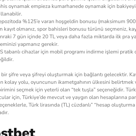
his oynamak empieza kumarhanede oynamak için bakiyeyi
llanabilir.
pozitoda %125’e varan hoşgeldin bonusu (maksimum 900
in kayıt olmanız, spor bahisleri bonusu türünü seçmeniz, kay
nraki 7 gün içinde 20 TL veya daha fazla miktarda ilk pra y
leminizi yapmanız gerekir.
S tabanlı cihazlar için mobil programı indirme işlemi pratik o
ğildir.
bir şifre veya şifreyi oluşturmak için bağlantı gelecektir. K
 en kolay yolu, oyuncunun ikametgahının ülkesini belirtmek
irimini seçmek için yeterli olan “tek tuşla” seçeneğidir. Tür
ular için, Türkiye’de mevcut ve yaygın olan hesaplarına pa
 seçeneklerle, Türk lirasında (TL) cüzdanlı” “hesap oluşturm
dır.
stbet