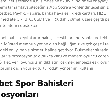
smi net sitesinde iOS simgesine tıklayın indirmeyi onaylayı
lemi tamamlayabileceğiniz App Store’a yönlendirileceksiniz
stbet, Payfix, Papara, banka havalesi, kredi kartları, HIZL
mediate QR, BTC, USDT ve TRX dahil olmak üzere çeşitli p
ntemlerini destekler.
et, bahis keyfini artırmak için çeşitli promosyonlar ve tekli
. Müşteri memnuniyetine olan bağlılığımız ve çok çeşitli tek
’deki en iyi bahis hizmeti haline getiriyor. Bukmeker şirkətini
slar və promosyonlar oldukça karlı ve modern oyuncu öğrenc
Şirket, yeni oyuncuların dikkatini çekmek empieza eski oyu
korumak için your ex türlü “ödül” yöntemini kullanır.
bet Spor Bahisleri
osyonları