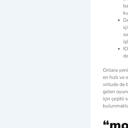
ba
ku
De
iç
so
iş
IO
de
Onlara yeni 
en hızlı ve
virtude de b
gelen oyunc
için çeşitli
bulunmakta
“mo