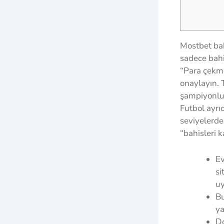
Mostbet bah
sadece bahi
“Para çekme
onaylayın. 
şampiyonlu
Futbol ayrı
seviyelerde
“bahisleri k
Ev
si
uy
Bu
ya
Do