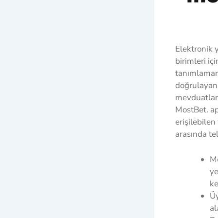
Elektronik 
birimleri iç
tanımlamanı
doğrulayan 
mevduatlard
MostBet. ap
erişilebile
arasında te
Mo
ye
ke
Üy
al