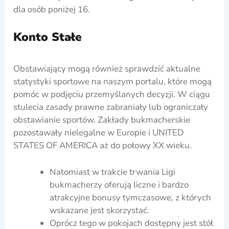
dla osób poniżej 16.
Konto Stałe
Obstawiający mogą również sprawdzić aktualne
statystyki sportowe na naszym portalu, które mogą
pomóc w podjęciu przemyślanych decyzji. W ciągu
stulecia zasady prawne zabraniały lub ograniczały
obstawianie sportów. Zakłady bukmacherskie
pozostawały nielegalne w Europie i UNITED
STATES OF AMERICA aż do połowy XX wieku.
Natomiast w trakcie trwania Ligi
bukmacherzy oferują liczne i bardzo
atrakcyjne bonusy tymczasowe, z których
wskazane jest skorzystać.
Oprócz tego w pokojach dostępny jest stół