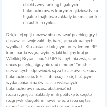
obiektywny ranking legalnych
bukmacherów, w którym znajdziesz tylko
legalne i najlepsze zakłady bukmacherskie
na polskim rynku.
Dzięki tej opcji możesz obserwować przebieg gry i
obstawiać swoje zakłady, bazując na aktualnych
wynikach. Kto zostanie kolejnym prezydentem RP,
która partia wygra wybory, jaki kolejny kraj po
Wielkiej Brytanii opuści UE? Na pytania związane
unces polityką nigdy nie und nimmer” “mother
oczywistych odpowiedzi, są za to ciekawe zakłady
bukmacherskie. Jeżeli interesujesz się bieżącymi
wydarzeniami na świecie, u wybranych
bukmacherów możesz obstawiać ich
rozstrzygnięcia. Zakłady mhh politykę to często
rozgrywki długoterminowe, więc trzeba się też
uzbroić w cierpliwość przed poznaniem ich