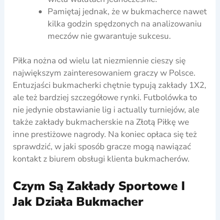
Pamiętaj jednak, że w bukmacherce nawet
kilka godzin spędzonych na analizowaniu
meczów nie gwarantuje sukcesu.
Piłka nożna od wielu lat niezmiennie cieszy się
największym zainteresowaniem graczy w Polsce.
Entuzjaści bukmacherki chętnie typują zakłady 1X2,
ale też bardziej szczegółowe rynki. Futbolówka to
nie jedynie obstawianie lig i actually turniejów, ale
także zakłady bukmacherskie na Złotą Piłkę we
inne prestiżowe nagrody. Na koniec opłaca się też
sprawdzić, w jaki sposób gracze mogą nawiązać
kontakt z biurem obsługi klienta bukmacherów.
Czym Są Zakłady Sportowe I
Jak Działa Bukmacher