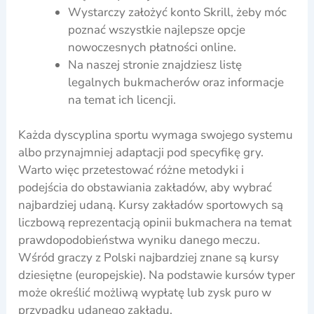
Wystarczy założyć konto Skrill, żeby móc
poznać wszystkie najlepsze opcje
nowoczesnych płatności online.
Na naszej stronie znajdziesz listę
legalnych bukmacherów oraz informacje
na temat ich licencji.
Każda dyscyplina sportu wymaga swojego systemu
albo przynajmniej adaptacji pod specyfikę gry.
Warto więc przetestować różne metodyki i
podejścia do obstawiania zakładów, aby wybrać
najbardziej udaną. Kursy zakładów sportowych są
liczbową reprezentacją opinii bukmachera na temat
prawdopodobieństwa wyniku danego meczu.
Wśród graczy z Polski najbardziej znane są kursy
dziesiętne (europejskie). Na podstawie kursów typer
może określić możliwą wypłatę lub zysk puro w
przypadku udanego zakładu.