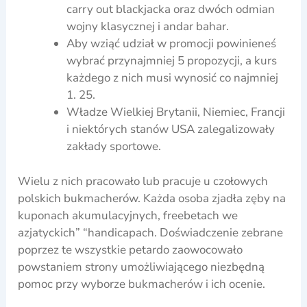
carry out blackjacka oraz dwóch odmian
wojny klasycznej i andar bahar.
Aby wziąć udział w promocji powinieneś
wybrać przynajmniej 5 propozycji, a kurs
każdego z nich musi wynosić co najmniej
1. 25.
Władze Wielkiej Brytanii, Niemiec, Francji
i niektórych stanów USA zalegalizowały
zakłady sportowe.
Wielu z nich pracowało lub pracuje u czołowych
polskich bukmacherów. Każda osoba zjadła zęby na
kuponach akumulacyjnych, freebetach we
azjatyckich” “handicapach. Doświadczenie zebrane
poprzez te wszystkie petardo zaowocowało
powstaniem strony umożliwiającego niezbędną
pomoc przy wyborze bukmacherów i ich ocenie.