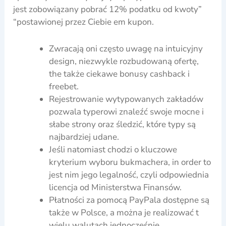
jest zobowiązany pobrać 12% podatku od kwoty”
“postawionej przez Ciebie em kupon.
Zwracają oni często uwagę na intuicyjny
design, niezwykle rozbudowaną ofertę,
the także ciekawe bonusy cashback i
freebet.
Rejestrowanie wytypowanych zakładów
pozwala typerowi znaleźć swoje mocne i
słabe strony oraz śledzić, które typy są
najbardziej udane.
Jeśli natomiast chodzi o kluczowe
kryterium wyboru bukmachera, in order to
jest nim jego legalność, czyli odpowiednia
licencja od Ministerstwa Finansów.
Płatności za pomocą PayPala dostępne są
także w Polsce, a można je realizować t
wielu walutach jednocześnie.