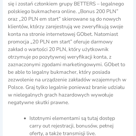
się i zostań członkiem grupy BETTERS – legalnego
polskiego bukmachera online. „Bonus 200 PLN”
oraz „20 PLN em start” skierowane są do nowych
klientów, którzy zarejestrują we zweryfikują swoje
konta na stronie internetowej GObet. Natomiast
promocja „20 PLN em start” oferuje darmowy
zakład o wartości 20 PLN, który użytkownik
otrzymuje po pozytywnej weryfikacji konta, z
zaznaczonymi zgodami marketingowymi. GObet to
be able to legalny bukmacher, który posiada
zezwolenie na urządzenie zakładów wzajemnych w
Polsce. Graj tylko legalnie ponieważ branie udziału
w nielegalnych grach hazardowych wywołuje
negatywne skutki prawne.
Istotnymi elementami są tutaj dostęp
carry out rejestracji, bonusów, pełnej
oferty, a także transmisji live.