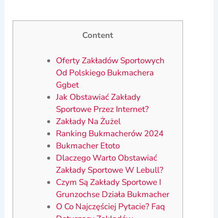
Content
Oferty Zakładów Sportowych
Od Polskiego Bukmachera
Ggbet
Jak Obstawiać Zakłady
Sportowe Przez Internet?
Zakłady Na Żużel
Ranking Bukmacherów 2024
Bukmacher Etoto
Dlaczego Warto Obstawiać
Zakłady Sportowe W Lebull?
Czym Są Zakłady Sportowe I
Grunzochse Działa Bukmacher
O Co Najczęściej Pytacie? Faq