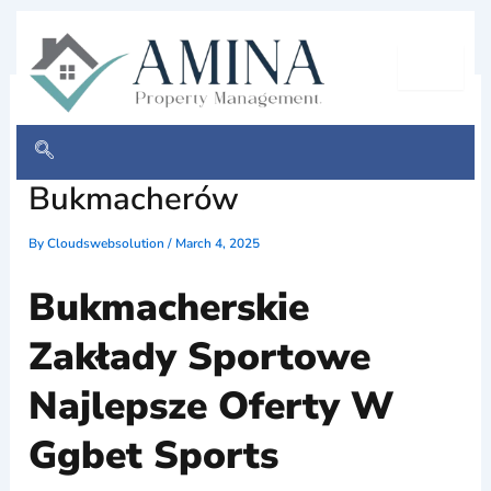
Skip
to
content
Najlepsi Bukmacherzy Polska
ᐉ 2025 ️ Ranking
Bukmacherów
By
Cloudswebsolution
/
March 4, 2025
Bukmacherskie
Zakłady Sportowe
Najlepsze Oferty W
Ggbet Sports