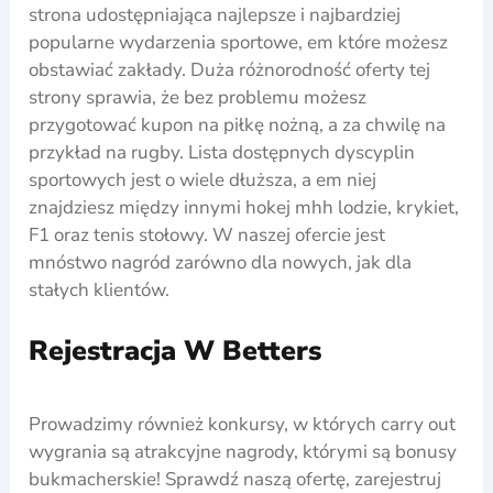
strona udostępniająca najlepsze i najbardziej
popularne wydarzenia sportowe, em które możesz
obstawiać zakłady. Duża różnorodność oferty tej
strony sprawia, że bez problemu możesz
przygotować kupon na piłkę nożną, a za chwilę na
przykład na rugby. Lista dostępnych dyscyplin
sportowych jest o wiele dłuższa, a em niej
znajdziesz między innymi hokej mhh lodzie, krykiet,
F1 oraz tenis stołowy. W naszej ofercie jest
mnóstwo nagród zarówno dla nowych, jak dla
stałych klientów.
Rejestracja W Betters
Prowadzimy również konkursy, w których carry out
wygrania są atrakcyjne nagrody, którymi są bonusy
bukmacherskie! Sprawdź naszą ofertę, zarejestruj