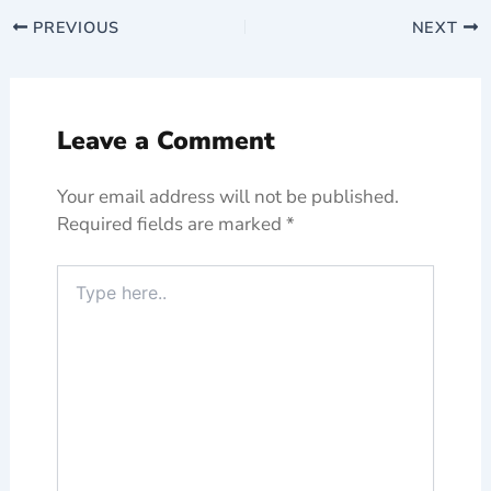
PREVIOUS
NEXT
Leave a Comment
Your email address will not be published.
Required fields are marked
*
Type
here..