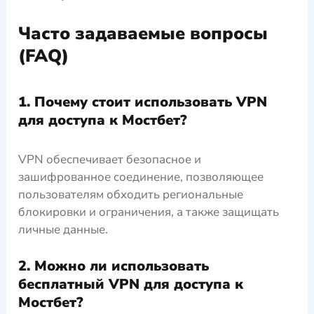
Часто задаваемые вопросы
(FAQ)
1. Почему стоит использовать VPN
для доступа к Мостбет?
VPN обеспечивает безопасное и
зашифрованное соединение, позволяющее
пользователям обходить региональные
блокировки и ограничения, а также защищать
личные данные.
2. Можно ли использовать
бесплатный VPN для доступа к
Мостбет?