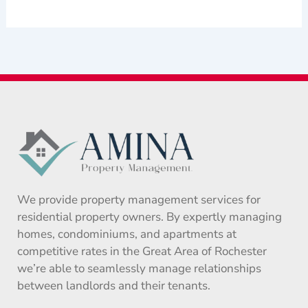
We provide property management services for
residential property owners. By expertly managing
homes, condominiums, and apartments at
competitive rates in the Great Area of Rochester
we’re able to seamlessly manage relationships
between landlords and their tenants.