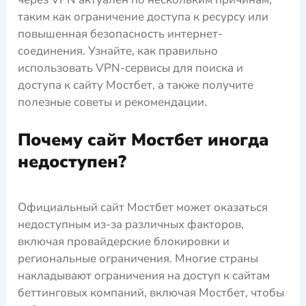
таким как ограничение доступа к ресурсу или
повышенная безопасность интернет-
соединения. Узнайте, как правильно
использовать VPN-сервисы для поиска и
доступа к сайту Мостбет, а также получите
полезные советы и рекомендации.
Почему сайт Мостбет иногда
недоступен?
Официальный сайт Мостбет может оказаться
недоступным из-за различных факторов,
включая провайдерские блокировки и
региональные ограничения. Многие страны
накладывают ограничения на доступ к сайтам
беттинговых компаний, включая Мостбет, чтобы