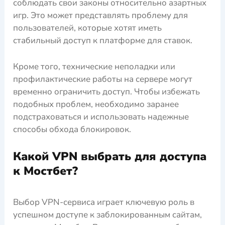
соблюдать свои законы относительно азартных
игр. Это может представлять проблему для
пользователей, которые хотят иметь
стабильный доступ к платформе для ставок.
Кроме того, технические неполадки или
профилактические работы на сервере могут
временно ограничить доступ. Чтобы избежать
подобных проблем, необходимо заранее
подстраховаться и использовать надежные
способы обхода блокировок.
Какой VPN выбрать для доступа
к Мостбет?
Выбор VPN-сервиса играет ключевую роль в
успешном доступе к заблокированным сайтам,