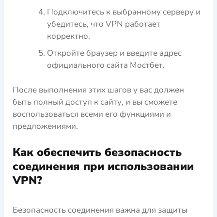
Подключитесь к выбранному серверу и
убедитесь, что VPN работает
корректно.
Откройте браузер и введите адрес
официального сайта Мостбет.
После выполнения этих шагов у вас должен
быть полный доступ к сайту, и вы сможете
воспользоваться всеми его функциями и
предложениями.
Как обеспечить безопасность
соединения при использовании
VPN?
Безопасность соединения важна для защиты