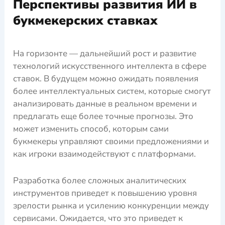
Перспективы развития ИИ в
букмекерских ставках
На горизонте — дальнейший рост и развитие
технологий искусственного интеллекта в сфере
ставок. В будущем можно ожидать появления
более интеллектуальных систем, которые смогут
анализировать данные в реальном времени и
предлагать еще более точные прогнозы. Это
может изменить способ, которым сами
букмекеры управляют своими предложениями и
как игроки взаимодействуют с платформами.
Разработка более сложных аналитических
инструментов приведет к повышению уровня
зрелости рынка и усилению конкуренции между
сервисами. Ожидается, что это приведет к