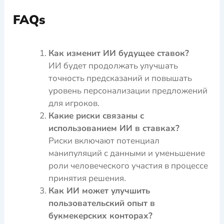
FAQs
Как изменит ИИ будущее ставок?
ИИ будет продолжать улучшать
точность предсказаний и повышать
уровень персонализации предложений
для игроков.
Какие риски связаны с
использованием ИИ в ставках?
Риски включают потенциал
манипуляций с данными и уменьшение
роли человеческого участия в процессе
принятия решения.
Как ИИ может улучшить
пользовательский опыт в
букмекерских конторах?