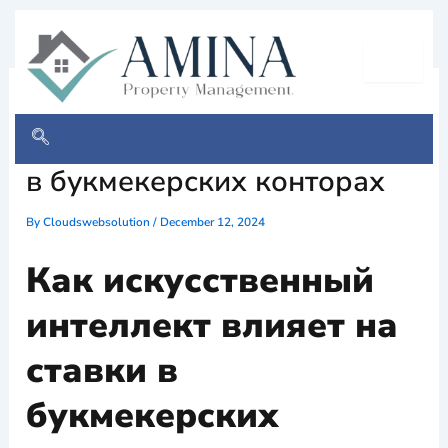
Skip
to
content
Как искусственный
интеллект влияет на ставки
в букмекерских конторах
By
Cloudswebsolution
/
December 12, 2024
Как искусственный
интеллект влияет на
ставки в
букмекерских