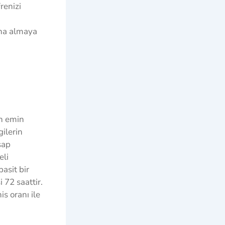
renizi
ına almaya
n emin
gilerin
sap
eli
asit bir
 72 saattir.
s oranı ile