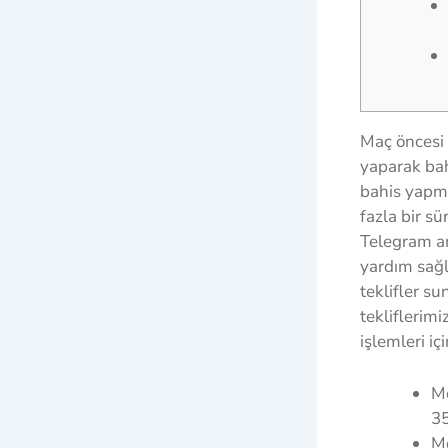
Maç öncesi 
yaparak bah
bahis yapma
fazla bir sü
Telegram ar
yardım sağl
teklifler s
tekliflerimi
işlemleri iç
Mo
35
Mo