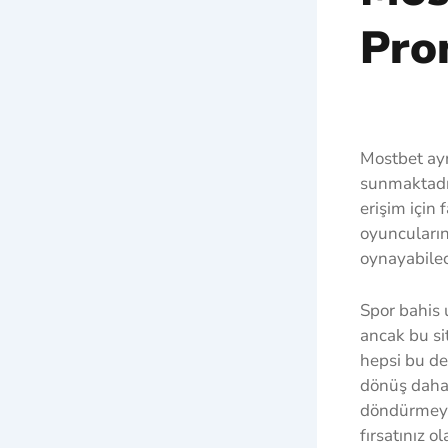
Pro
Mostbet ayrı
sunmaktadır.
erişim için 
oyuncuların
oynayabilec
Spor bahis 
ancak bu si
hepsi bu de
dönüş daha 
döndürmeyl
fırsatınız o