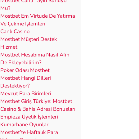
Mostbet Canlı Yayın Sunuyor
Mu?
Mostbet Em Virtude De Yatırma
Ve Çekme Işlemleri
Canlı Casino
Mostbet Müşteri Destek
Hizmeti
Mostbet Hesabıma Nasıl Afin
De Ekleyebilirim?
Poker Odası Mostbet
Mostbet Hangi Dilleri
Destekliyor?
Mevcut Para Birimleri
Mostbet Giriş Türkiye: Mostbet
Casino & Bahis Adresi Bonusları
Empieza Üyelik İşlemleri
Kumarhane Oyunları
Mostbet’te Haftalık Para