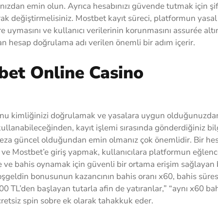
ğınızdan emin olun. Ayrıca hesabınızı güvende tutmak için şif
rak değiştirmelisiniz. Mostbet kayıt süreci, platformun yasal
ere uymasını ve kullanıcı verilerinin korunmasını assurée alt
an hesap doğrulama adı verilen önemli bir adım içerir.
bet Online Casino
nu kimliğinizi doğrulamak ve yasalara uygun olduğunuzda
ullanabileceğinden, kayıt işlemi sırasında gönderdiğiniz bil
eza güncel olduğundan emin olmanız çok önemlidir. Bir he
ve Mostbet’e giriş yapmak, kullanıcılara platformun eğlenc
ne ve bahis oynamak için güvenli bir ortama erişim sağlayan b
oşgeldin bonusunun kazancının bahis oranı x60, bahis süresi
0 TL’den başlayan tutarla afin de yatıranlar,” “aynı x60 bahi
retsiz spin sobre ek olarak tahakkuk eder.