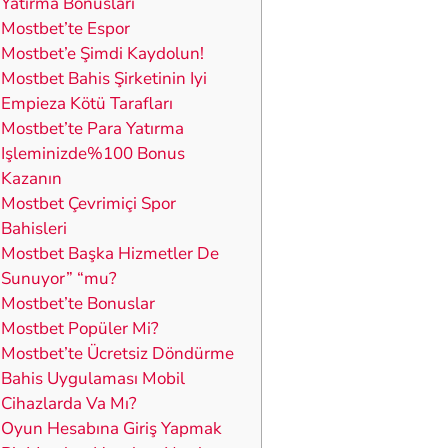
Yatırma Bonusları
Mostbet’te Espor
Mostbet’e Şimdi Kaydolun!
Mostbet Bahis Şirketinin Iyi
Empieza Kötü Tarafları
Mostbet’te Para Yatırma
Işleminizde%100 Bonus
Kazanın
Mostbet Çevrimiçi Spor
Bahisleri
Mostbet Başka Hizmetler De
Sunuyor” “mu?
Mostbet’te Bonuslar
Mostbet Popüler Mi?
Mostbet’te Ücretsiz Döndürme
Bahis Uygulaması Mobil
Cihazlarda Va Mı?
Oyun Hesabına Giriş Yapmak