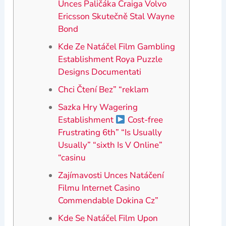
Unces Paličáka Craiga Volvo
Ericsson Skutečně Stal Wayne
Bond
Kde Ze Natáčel Film Gambling
Establishment Roya Puzzle
Designs Documentati
Chci Čtení Bez” “reklam
Sazka Hry Wagering
Establishment
Cost-free
Frustrating 6th” “Is Usually
Usually” “sixth Is V Online”
“casinu
Zajímavosti Unces Natáčení
Filmu Internet Casino
Commendable Dokina Cz”
Kde Se Natáčel Film Upon