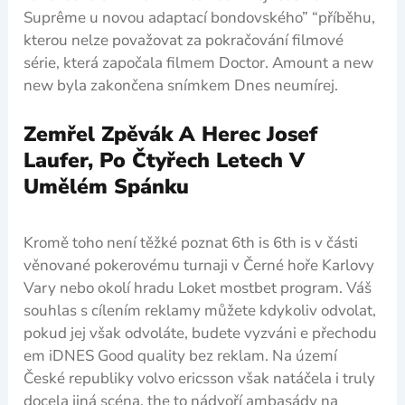
Suprême u novou adaptací bondovského” “příběhu,
kterou nelze považovat za pokračování filmové
série, která započala filmem Doctor. Amount a new
new byla zakončena snímkem Dnes neumírej.
Zemřel Zpěvák A Herec Josef
Laufer, Po Čtyřech Letech V
Umělém Spánku
Kromě toho není těžké poznat 6th is 6th is v části
věnované pokerovému turnaji v Černé hoře Karlovy
Vary nebo okolí hradu Loket mostbet program. Váš
souhlas s cílením reklamy můžete kdykoliv odvolat,
pokud jej však odvoláte, budete vyzváni e přechodu
em iDNES Good quality bez reklam. Na území
České republiky volvo ericsson však natáčela i truly
docela jiná scéna, the to nádvoří ambasády na