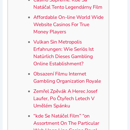
Natáčal Tento Legendárny Film
Affordable On-line World Wide
Website Casinos For True
Money Players
Vulkan Sin Metropolis
Erfahrungen: Wie Seriös Ist
Natürlich Dieses Gambling
Online Establishment?
Obsazení Filmu Internet
Gambling Organization Royale
Zemřel Zpěvák A Herec Josef
Laufer, Po Čtyřech Letech V
Umělém Spánku
“kde Se Natáčel Film” “on
Assortment On The Particular