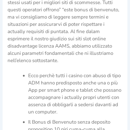
stessi usati per i migliori siti di scommesse. Tutti
questi operatori offrono” “este bonus di benvenuto,
ma vi consigliamo di leggere sempre termini e
situazioni per assicurarvi di poter rispettare i
actually requisiti di puntata. Al fine dalam
esprimere il nostro giudizio sui siti slot online
disadvantage licenza AAMS, abbiamo utilizzato
alcuni parametri fondamentali che ni illustriamo
nell’elenco sottostante.
Ecco perchè tutti i casino con abuso di tipo
ADM hanno predisposto anche una o più
App per smart phone e tablet che possano
accompagnare i actually propri utenti con
assenza di obbligarli a sedersi davanti ad
un computer.
Il Bonus di Benvenuto senza deposito
proposition 10 giri cuma-cuma alla