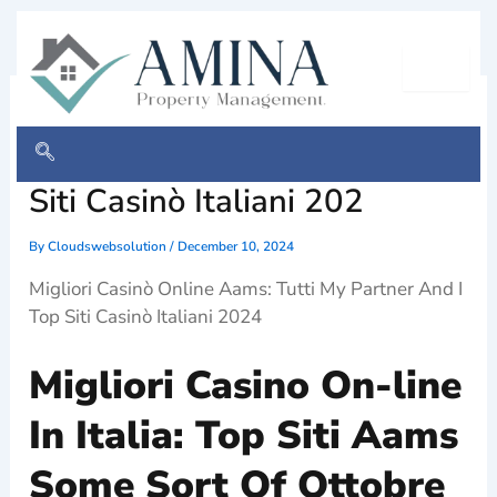
Skip
to
content
Migliori Casinò Online Aams:
Tutti My Partner And I Top
Siti Casinò Italiani 202
By
Cloudswebsolution
/
December 10, 2024
Migliori Casinò Online Aams: Tutti My Partner And I
Top Siti Casinò Italiani 2024
Migliori Casino On-line
In Italia: Top Siti Aams
Some Sort Of Ottobre