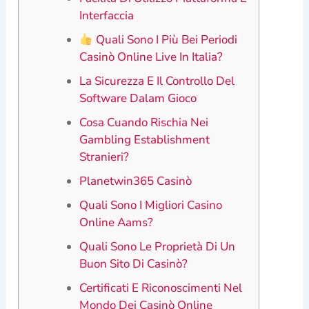
Interfaccia
Quali Sono I Più Bei Periodi
Casinò Online Live In Italia?
La Sicurezza E Il Controllo Del
Software Dalam Gioco
Cosa Cuando Rischia Nei
Gambling Establishment
Stranieri?
Planetwin365 Casinò
Quali Sono I Migliori Casino
Online Aams?
Quali Sono Le Proprietà Di Un
Buon Sito Di Casinò?
Certificati E Riconoscimenti Nel
Mondo Dei Casinò Online