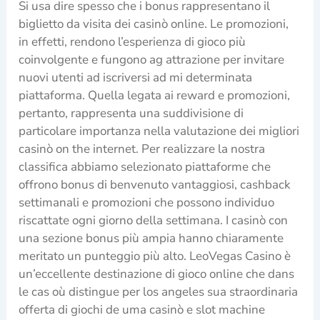
Si usa dire spesso che i bonus rappresentano il
biglietto da visita dei casinò online. Le promozioni,
in effetti, rendono l’esperienza di gioco più
coinvolgente e fungono ag attrazione per invitare
nuovi utenti ad iscriversi ad mi determinata
piattaforma. Quella legata ai reward e promozioni,
pertanto, rappresenta una suddivisione di
particolare importanza nella valutazione dei migliori
casinò on the internet. Per realizzare la nostra
classifica abbiamo selezionato piattaforme che
offrono bonus di benvenuto vantaggiosi, cashback
settimanali e promozioni che possono individuo
riscattate ogni giorno della settimana. I casinò con
una sezione bonus più ampia hanno chiaramente
meritato un punteggio più alto. LeoVegas Casino è
un’eccellente destinazione di gioco online che dans
le cas où distingue per los angeles sua straordinaria
offerta di giochi de uma casinò e slot machine