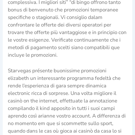
complessiva. I migliori siti” “di bingo offrono tanto
bonus di benvenuto che promozioni temporanee
specifiche o stagionali. Vi consiglio dalam
confrontare le offerte dei diversi operatori per
trovare the offerte più vantaggiose e in principio con
le vostre esigenze. Verificate continuamente che i
metodi di pagamento scelti siano compatibili que
incluye le promozioni.
Starvegas présente buonissime promozioni
elizabeth un interessante programma fedeltà che
rende l’esperienza di gara sempre dinamica
electronic ricca di sorprese. Una volta migliore il
casinò on the internet, effettuate la annotazione
compilando il kind apposito in tutti i suoi campi
aprendo così arianne vostro account. A differenza di
no momento em que si scommette sullo sport,
quando dans le cas où gioca ai casinò da casa lo si