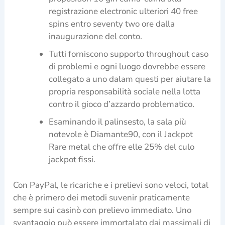
registrazione electronic ulteriori 40 free
spins entro seventy two ore dalla
inaugurazione del conto.
Tutti forniscono supporto throughout caso
di problemi e ogni luogo dovrebbe essere
collegato a uno dalam questi per aiutare la
propria responsabilità sociale nella lotta
contro il gioco d’azzardo problematico.
Esaminando il palinsesto, la sala più
notevole è Diamante90, con il Jackpot
Rare metal che offre elle 25% del culo
jackpot fissi.
Con PayPal, le ricariche e i prelievi sono veloci, total
che è primero dei metodi suvenir praticamente
sempre sui casinò con prelievo immediato. Uno
svantaggio può essere immortalato dai massimali di