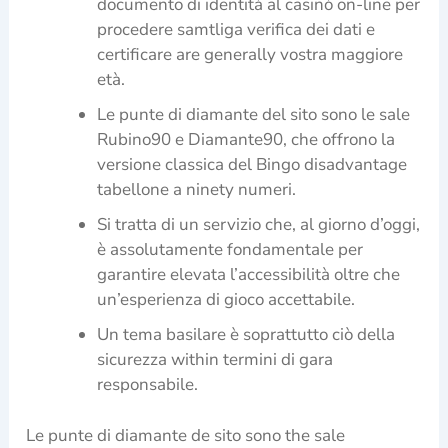
documento di identità al casinò on-line per
procedere samtliga verifica dei dati e
certificare are generally vostra maggiore
età.
Le punte di diamante del sito sono le sale
Rubino90 e Diamante90, che offrono la
versione classica del Bingo disadvantage
tabellone a ninety numeri.
Si tratta di un servizio che, al giorno d’oggi,
è assolutamente fondamentale per
garantire elevata l’accessibilità oltre che
un’esperienza di gioco accettabile.
Un tema basilare è soprattutto ciò della
sicurezza within termini di gara
responsabile.
Le punte di diamante de sito sono the sale