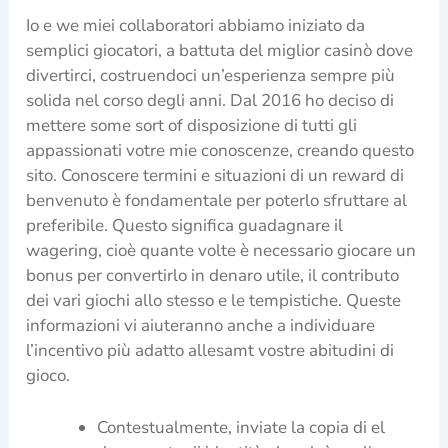
Io e we miei collaboratori abbiamo iniziato da
semplici giocatori, a battuta del miglior casinò dove
divertirci, costruendoci un’esperienza sempre più
solida nel corso degli anni. Dal 2016 ho deciso di
mettere some sort of disposizione di tutti gli
appassionati votre mie conoscenze, creando questo
sito. Conoscere termini e situazioni di un reward di
benvenuto è fondamentale per poterlo sfruttare al
preferibile. Questo significa guadagnare il
wagering, cioè quante volte è necessario giocare un
bonus per convertirlo in denaro utile, il contributo
dei vari giochi allo stesso e le tempistiche. Queste
informazioni vi aiuteranno anche a individuare
l’incentivo più adatto allesamt vostre abitudini di
gioco.
Contestualmente, inviate la copia di el