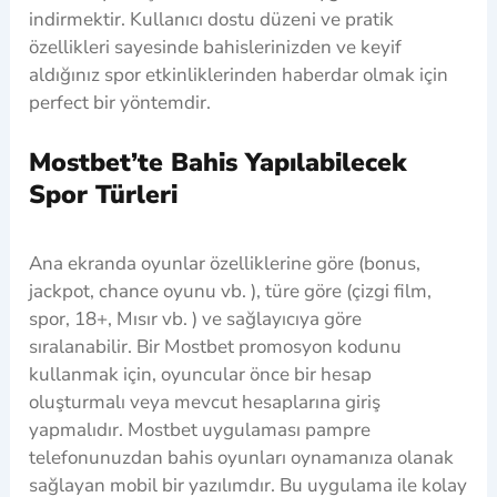
indirmektir. Kullanıcı dostu düzeni ve pratik
özellikleri sayesinde bahislerinizden ve keyif
aldığınız spor etkinliklerinden haberdar olmak için
perfect bir yöntemdir.
Mostbet’te Bahis Yapılabilecek
Spor Türleri
Ana ekranda oyunlar özelliklerine göre (bonus,
jackpot, chance oyunu vb. ), türe göre (çizgi film,
spor, 18+, Mısır vb. ) ve sağlayıcıya göre
sıralanabilir. Bir Mostbet promosyon kodunu
kullanmak için, oyuncular önce bir hesap
oluşturmalı veya mevcut hesaplarına giriş
yapmalıdır. Mostbet uygulaması pampre
telefonunuzdan bahis oyunları oynamanıza olanak
sağlayan mobil bir yazılımdır. Bu uygulama ile kolay