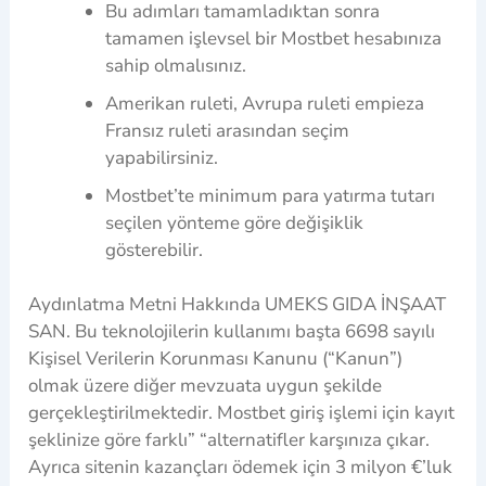
Bu adımları tamamladıktan sonra
tamamen işlevsel bir Mostbet hesabınıza
sahip olmalısınız.
Amerikan ruleti, Avrupa ruleti empieza
Fransız ruleti arasından seçim
yapabilirsiniz.
Mostbet’te minimum para yatırma tutarı
seçilen yönteme göre değişiklik
gösterebilir.
Aydınlatma Metni Hakkında UMEKS GIDA İNŞAAT
SAN. Bu teknolojilerin kullanımı başta 6698 sayılı
Kişisel Verilerin Korunması Kanunu (“Kanun”)
olmak üzere diğer mevzuata uygun şekilde
gerçekleştirilmektedir. Mostbet giriş işlemi için kayıt
şeklinize göre farklı” “alternatifler karşınıza çıkar.
Ayrıca sitenin kazançları ödemek için 3 milyon €’luk