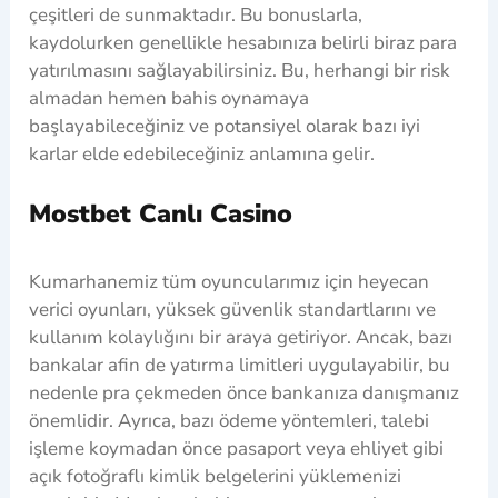
çeşitleri de sunmaktadır. Bu bonuslarla,
kaydolurken genellikle hesabınıza belirli biraz para
yatırılmasını sağlayabilirsiniz. Bu, herhangi bir risk
almadan hemen bahis oynamaya
başlayabileceğiniz ve potansiyel olarak bazı iyi
karlar elde edebileceğiniz anlamına gelir.
Mostbet Canlı Casino
Kumarhanemiz tüm oyuncularımız için heyecan
verici oyunları, yüksek güvenlik standartlarını ve
kullanım kolaylığını bir araya getiriyor. Ancak, bazı
bankalar afin de yatırma limitleri uygulayabilir, bu
nedenle pra çekmeden önce bankanıza danışmanız
önemlidir. Ayrıca, bazı ödeme yöntemleri, talebi
işleme koymadan önce pasaport veya ehliyet gibi
açık fotoğraflı kimlik belgelerini yüklemenizi