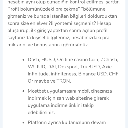
hesabın aynı olup olmadığın kontrol edilmesi şarttır.
Profil bölümünüzdeki pra çekme” “bölümüne
gitmeniz ve burada istenilen bilgileri doldurduktan
sonra size en elveri?li yöntemi seçmeniz? Hesap
oluşturup, ilk giriş yaptıktan sonra açılan profil
sayfanızda kişisel bilgileriniz, hesabınızdaki pra
miktarını ve bonuslarınızı görürsünüz.
Dash, HUSD, On line casino Coin, ZChash,
WUJUD, DAI, Dexsport, TrueUSD, Axie
Infinitude, infiniteness, Binance USD, CHF
Or maybe ve TRON.
Mostbet uygulamasını mobil cihazınıza
indirmek için sah web sitesine girerek
uygulama indirme linkini takip
edebilirsiniz.
Platform ayrıca kullanıcıların devam