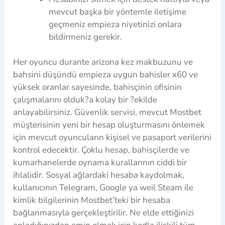
mevcut başka bir yöntemle iletişime
geçmeniz empieza niyetinizi onlara
bildirmeniz gerekir.
Her oyuncu durante arizona kez makbuzunu ve
bahsini düşündü empieza uygun bahisler x60 ve
yüksek oranlar sayesinde, bahisçinin ofisinin
çalışmalarını olduk?a kolay bir ?ekilde
anlayabilirsiniz. Güvenlik servisi, mevcut Mostbet
müşterisinin yeni bir hesap oluşturmasını önlemek
için mevcut oyuncuların kişisel ve pasaport verilerini
kontrol edecektir. Çoklu hesap, bahisçilerde ve
kumarhanelerde oynama kurallarının ciddi bir
ihlalidir. Sosyal ağlardaki hesaba kaydolmak,
kullanıcının Telegram, Google ya weil Steam ile
kimlik bilgilerinin Mostbet’teki bir hesaba
bağlanmasıyla gerçekleştirilir. Ne elde ettiğinizi