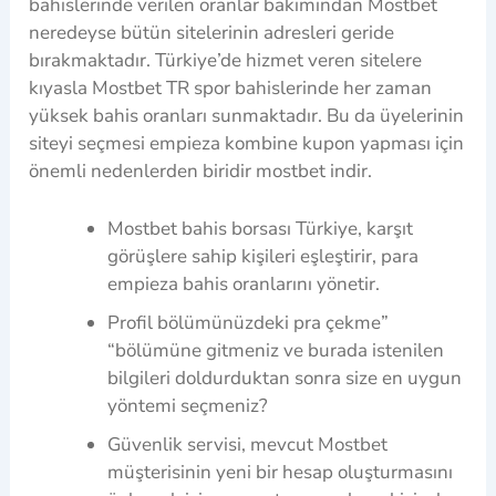
bahislerinde verilen oranlar bakımından Mostbet
neredeyse bütün sitelerinin adresleri geride
bırakmaktadır. Türkiye’de hizmet veren sitelere
kıyasla Mostbet TR spor bahislerinde her zaman
yüksek bahis oranları sunmaktadır. Bu da üyelerinin
siteyi seçmesi empieza kombine kupon yapması için
önemli nedenlerden biridir mostbet indir.
Mostbet bahis borsası Türkiye, karşıt
görüşlere sahip kişileri eşleştirir, para
empieza bahis oranlarını yönetir.
Profil bölümünüzdeki pra çekme”
“bölümüne gitmeniz ve burada istenilen
bilgileri doldurduktan sonra size en uygun
yöntemi seçmeniz?
Güvenlik servisi, mevcut Mostbet
müşterisinin yeni bir hesap oluşturmasını