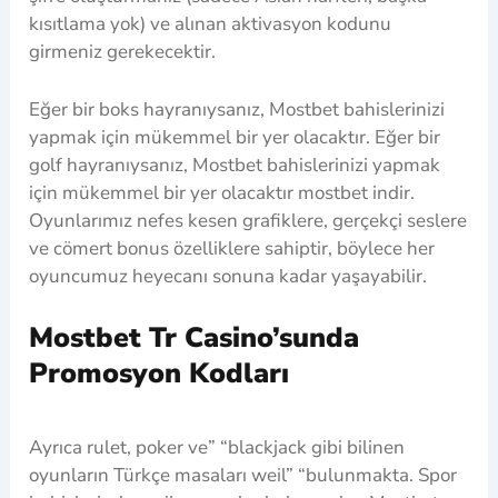
kısıtlama yok) ve alınan aktivasyon kodunu
girmeniz gerekecektir.
Eğer bir boks hayranıysanız, Mostbet bahislerinizi
yapmak için mükemmel bir yer olacaktır. Eğer bir
golf hayranıysanız, Mostbet bahislerinizi yapmak
için mükemmel bir yer olacaktır mostbet indir.
Oyunlarımız nefes kesen grafiklere, gerçekçi seslere
ve cömert bonus özelliklere sahiptir, böylece her
oyuncumuz heyecanı sonuna kadar yaşayabilir.
Mostbet Tr Casino’sunda
Promosyon Kodları
Ayrıca rulet, poker ve” “blackjack gibi bilinen
oyunların Türkçe masaları weil” “bulunmakta. Spor