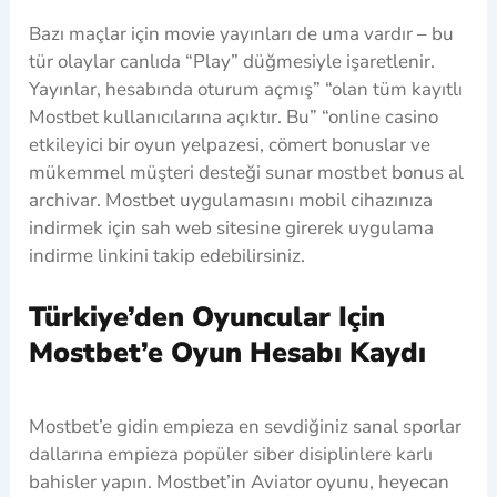
Bazı maçlar için movie yayınları de uma vardır – bu
tür olaylar canlıda “Play” düğmesiyle işaretlenir.
Yayınlar, hesabında oturum açmış” “olan tüm kayıtlı
Mostbet kullanıcılarına açıktır. Bu” “online casino
etkileyici bir oyun yelpazesi, cömert bonuslar ve
mükemmel müşteri desteği sunar mostbet bonus al
archivar. Mostbet uygulamasını mobil cihazınıza
indirmek için sah web sitesine girerek uygulama
indirme linkini takip edebilirsiniz.
Türkiye’den Oyuncular Için
Mostbet’e Oyun Hesabı Kaydı
Mostbet’e gidin empieza en sevdiğiniz sanal sporlar
dallarına empieza popüler siber disiplinlere karlı
bahisler yapın. Mostbet’in Aviator oyunu, heyecan