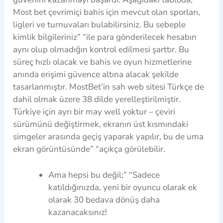
Most bet çevrimiçi bahis için mevcut olan sporları,
ligleri ve turnuvaları bulabilirsiniz. Bu sebeple
kimlik bilgileriniz” “ile para gönderilecek hesabın
aynı olup olmadığın kontrol edilmesi şarttır. Bu
süreç hızlı olacak ve bahis ve oyun hizmetlerine
anında erişimi güvence altına alacak şekilde
tasarlanmıştır. MostBet’in sah web sitesi Türkçe de
dahil olmak üzere 38 dilde yerelleştirilmiştir.
Türkiye için ayrı bir may well yoktur – çeviri
sürümünü değiştirmek, ekranın üst kısmındaki
simgeler arasında geçiş yaparak yapılır, bu de uma
ekran görüntüsünde” “açıkça görülebilir.
Ama hepsi bu değil;” “Sadece
katıldığınızda, yeni bir oyuncu olarak ek
olarak 30 bedava dönüş daha
kazanacaksınız!