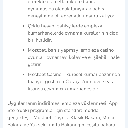
etmekte olan etkinliklere bahis
oynamasına olanak tanıyarak bahis
deneyimine bir adrenalin unsuru katıyor.
Çoklu hesap, bahisçilerde empieza
kumarhanelerde oynama kurallarının ciddi
bir ihlalidir.
Mostbet, bahis yapmayı empieza casino
oyunları oynamayı kolay ve erişilebilir hale
getirir.
Mostbet Casino – küresel kumar pazarında
faaliyet gösteren Curaçao’nun overseas
lisanslı çevrimiçi kumarhanesidir.
Uygulamanın indirilmesi empieza yüklenmesi, App
Store’daki programlar için standart modda
gerçekleşir. Mostbet” “ayrıca Klasik Bakara, Minor
Bakara ve Yüksek Limitli Bakara gibi çeşitli bakara