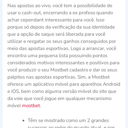
Nas apostas ao vivo, você tem a possibilidade de
usar o cash-out, encerrando a ex profeso quando
achar cependant interessante para você. Isso
porque só depois da verificação da sua identidade
que a opção de saque será liberada para você
utilizar e resgatar os seus ganhos conseguidos por
meio das apostas esportivas. Logo a arrancar, você
encontra uma pequena lista possuindo pontos
considerados motivos interessantes e positivos para
você produzir o seu Mostbet cadastro e dar os seus
palpites nas apostas esportivas. Sim, a Mostbet
oferece um aplicativo móvel para aparelhos Android
e iOS, bem como alguma versão móvel do site que
da voie que você jogue em qualquer mecanismo
móvel
mostbet
.
Têm se mostrado como um 2 grandes
sucessos ao redor do mundo atual, e por