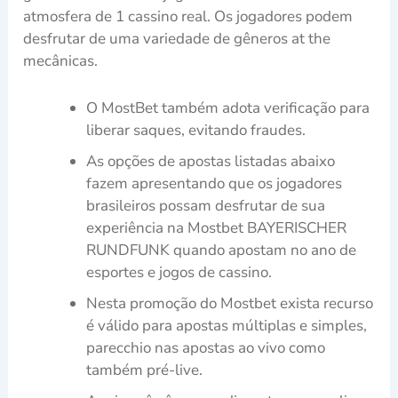
atmosfera de 1 cassino real. Os jogadores podem
desfrutar de uma variedade de gêneros at the
mecânicas.
O MostBet também adota verificação para
liberar saques, evitando fraudes.
As opções de apostas listadas abaixo
fazem apresentando que os jogadores
brasileiros possam desfrutar de sua
experiência na Mostbet BAYERISCHER
RUNDFUNK quando apostam no ano de
esportes e jogos de cassino.
Nesta promoção do Mostbet exista recurso
é válido para apostas múltiplas e simples,
parecchio nas apostas ao vivo como
também pré-live.