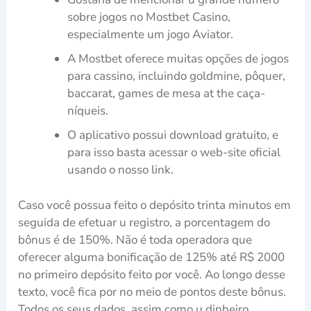
sobre jogos no Mostbet Casino,
especialmente um jogo Aviator.
A Mostbet oferece muitas opções de jogos
para cassino, incluindo goldmine, pôquer,
baccarat, games de mesa at the caça-
níqueis.
O aplicativo possui download gratuito, e
para isso basta acessar o web-site oficial
usando o nosso link.
Caso você possua feito o depósito trinta minutos em
seguida de efetuar u registro, a porcentagem do
bônus é de 150%. Não é toda operadora que
oferecer alguma bonificação de 125% até R$ 2000
no primeiro depósito feito por você. Ao longo desse
texto, você fica por no meio de pontos deste bônus.
Todos os seus dados, assim como u dinheiro