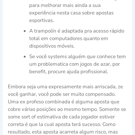
para melhorar mais ainda a sua
experiência nesta casa sobre apostas
esportivas.
A trampolín é adaptada pra acesso rápido
total em computadores quanto em
dispositivos móveis.
Se você systems alguém que conhece tem
um problematica com jogos de azar, por
benefit, procure ajuda profissional.
Embora seja uma expresamente mais arriscada, ze
você ganhar, você pode ser muito compensado.
Uma ex profeso combinada é alguma aposta que
cobre várias posições ao mesmo tempo. Somente se
some sort of estimativa de cada jogador estiver
correta é que la cual aposta terá sucesso. Como
resultado, esta aposta acarreta algum risco, mas