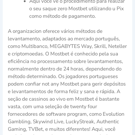
Aqui você vê o procedimento para realizar
o seu saque zero Mostbet utilizando u Pix
como método de pagamento.
A organizacion oferece vários métodos de
levantamento, adaptados ao mercado português,
como Multibanco, MEGABYTES Way, Skrill, Neteller
e criptomoedas. O Mostbet é conhecido pela sua
eficiência no processamento sobre levantamentos,
normalmente dentro de 24 horas, dependendo do
método determinado. Os jogadores portugueses
podem confiar not any Mostbet para gerir depósitos
e levantamentos de forma feliz y sana e rápida. A
seção de cassinos ao vivo em Mostbet é bastante
vasta, com uma seleção de twenty four
fornecedores de software program, como Evolution
Gambling, Skywind Live, LuckyStreak, Authentic
Gaming, TVBet, e muitos diferentes! Aqui, você