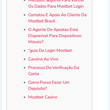
Métodos Seguros Para Vencer
Os Dados Para Mostbet Login
Contatos E Apoio Ao Cliente Da
Mostbet Brasil
O Agente De Apostas Está
Disponível Para Dispositivos
Móveis?
“guia De Login Mostbet
Cassino Ao Vivo
Processo De Verificação Da
Conta
Como Posso Fazer Um
Depósito?
Mostbet Casino