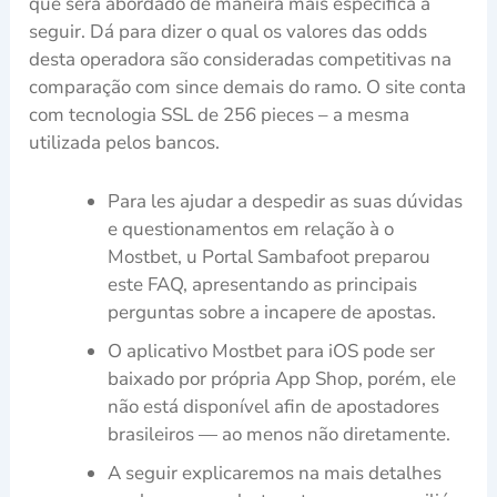
que será abordado de maneira mais específica a
seguir. Dá para dizer o qual os valores das odds
desta operadora são consideradas competitivas na
comparação com since demais do ramo. O site conta
com tecnologia SSL de 256 pieces – a mesma
utilizada pelos bancos.
Para les ajudar a despedir as suas dúvidas
e questionamentos em relação à o
Mostbet, u Portal Sambafoot preparou
este FAQ, apresentando as principais
perguntas sobre a incapere de apostas.
O aplicativo Mostbet para iOS pode ser
baixado por própria App Shop, porém, ele
não está disponível afin de apostadores
brasileiros — ao menos não diretamente.
A seguir explicaremos na mais detalhes