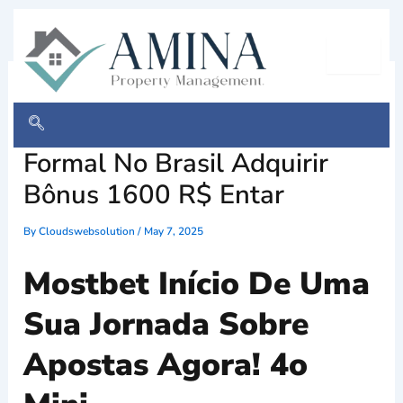
Skip
to
content
Mostbet Apostas Desportivas
E Online Casino Online Site
Formal No Brasil Adquirir
Bônus 1600 R$ Entar
By
Cloudswebsolution
/
May 7, 2025
Mostbet Início De Uma
Sua Jornada Sobre
Apostas Agora! 4o