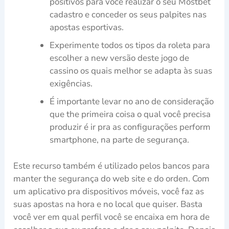
positivos para você realizar o seu Mostbet
cadastro e conceder os seus palpites nas
apostas esportivas.
Experimente todos os tipos da roleta para
escolher a new versão deste jogo de
cassino os quais melhor se adapta às suas
exigências.
É importante levar no ano de consideração
que the primeira coisa o qual você precisa
produzir é ir pra as configurações perform
smartphone, na parte de segurança.
Este recurso também é utilizado pelos bancos para
manter the segurança do web site e do orden. Com
um aplicativo pra dispositivos móveis, você faz as
suas apostas na hora e no local que quiser. Basta
você ver em qual perfil você se encaixa em hora de