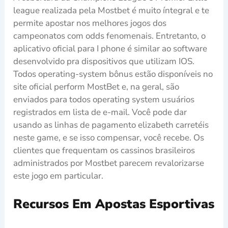
league realizada pela Mostbet é muito íntegral e te
permite apostar nos melhores jogos dos
campeonatos com odds fenomenais. Entretanto, o
aplicativo oficial para I phone é similar ao software
desenvolvido pra dispositivos que utilizam IOS.
Todos operating-system bônus estão disponíveis no
site oficial perform MostBet e, na geral, são
enviados para todos operating system usuários
registrados em lista de e-mail. Você pode dar
usando as linhas de pagamento elizabeth carretéis
neste game, e se isso compensar, você recebe. Os
clientes que frequentam os cassinos brasileiros
administrados por Mostbet parecem revalorizarse
este jogo em particular.
Recursos Em Apostas Esportivas