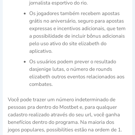
jornalista esportivo do rio.
Os jogadores também recebem apostas
grátis no aniversário, seguro para apostas
expressas e incentivos adicionais, que tem
a possibilidade de incluir bônus adicionais
pelo uso ativo do site elizabeth do
aplicativo.
Os usuários podem prever o resultado
dasjenige lutas, o número de rounds
elizabeth outros eventos relacionados aos
combates.
Você pode trazer um número indeterminado de
pessoas pra dentro do Mostbet e, para qualquer
cadastro realizado através do seu url, você ganha
benefícios dentro do programa. Na maioria dos
jogos populares, possibilities estão na ordem de 1.