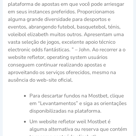
plataforma de apostas em que você pode arriesgar
em seus instances preferidos. Proporcionamos
alguma grande diversidade para desportos e
eventos, abrangendo futebol, basquetebol, ténis,
voleibol elizabeth muitos outros. Apresentam uma
vasta seleção de jogos, excelente apoio técnico
electronic odds fantásticas. ” – John. Ao recorrer a o
website refletor, operating system usuários
conseguem continuar realizando apostas e
aproveitando os serviços oferecidos, mesmo na
ausência do web-site oficial.
Para descartar fundos na Mostbet, clique
em “Levantamentos” e siga as orientações
disponibilizadas na plataforma.
Um website refletor weil Mostbet é
alguma alternativa ou reserva que contém