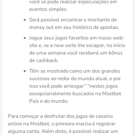
você só pode realizar especulações em
eventos simples.
Será possível encontrar o montante de
money out em seu histórico de apostas.
Jogue seus jogos favoritos em nosso web-
site e, se a new sorte lhe escapar, no início
de uma semana você receberá um bônus
de cashback.
Têm se mostrado como um dos grandes
sucessos ao redor do mundo atual, e por
isso você pode arriesgar” “nestes jogos
excepcionalmente buscados na Mostbet
País e do mundo.
Para começar a desfrutar dos jogos de cassino
online na Mostbet, o primeiro marcia é registrar
alguma conta. Além disto, é possível realizar um