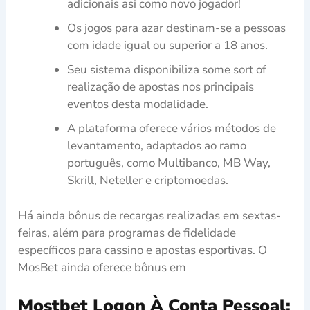
adicionais asi como novo jogador!
Os jogos para azar destinam-se a pessoas
com idade igual ou superior a 18 anos.
Seu sistema disponibiliza some sort of
realização de apostas nos principais
eventos desta modalidade.
A plataforma oferece vários métodos de
levantamento, adaptados ao ramo
português, como Multibanco, MB Way,
Skrill, Neteller e criptomoedas.
Há ainda bônus de recargas realizadas em sextas-
feiras, além para programas de fidelidade
específicos para cassino e apostas esportivas. O
MosBet ainda oferece bônus em
Mostbet Logon À Conta Pessoal: