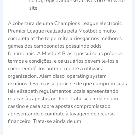
conta, registrando-se através do seu web-
site.
A cobertura de uma Champions League electronic
Premier League realizada pela Mostbet é muito
completa at the te permite arriesgar nos melhores
games dos campeonatos possuindo odds
fenomenais. A Mostbet Brasil possui seus próprios
termos e condições, e os usuários devem lê-los e
compreendê-los anteriormente a utilizar a
organizacion. Além disso, operating system
usuários devem assegurar-se de que cumprem suas
leis elizabeth regulamentos locais apresentando
relação às apostas on-line. Trata-se ainda de um
cassino e casa sobre apostas compromissado
apresentando o combate à lavagem de recurso
financeiro. Trata-se ainda de um