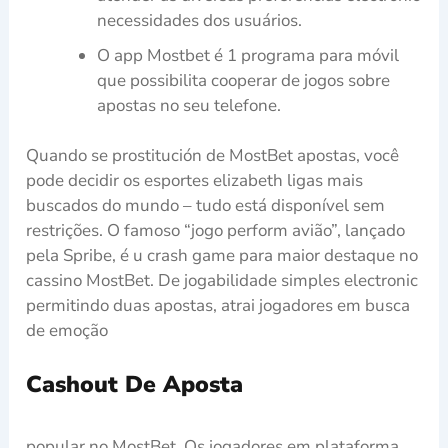
necessidades dos usuários.
O app Mostbet é 1 programa para móvil
que possibilita cooperar de jogos sobre
apostas no seu telefone.
Quando se prostitución de MostBet apostas, você
pode decidir os esportes elizabeth ligas mais
buscados do mundo – tudo está disponível sem
restrições. O famoso “jogo perform avião”, lançado
pela Spribe, é u crash game para maior destaque no
cassino MostBet. De jogabilidade simples electronic
permitindo duas apostas, atrai jogadores em busca
de emoção
Cashout De Aposta
popular no MostBet. Os jogadores em plataforma