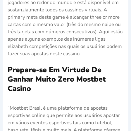
jogadores ao redor do mundo e está disponível em
sostanzialmente todos os cassinos virtuais. A
primary meta deste game é alcançar three or more
cartas com o mesmo valor (três do mesmo naipe ou
três tarjetas com números consecutivos). Aqui estão
apenas alguns exemplos das inúmeras ligas
elizabeth competições nas quais os usuários podem
fazer suas apostas neste cassino.
Prepare-se Em Virtude De
Ganhar Muito Zero Mostbet
Casino
“Mostbet Brasil é uma plataforma de apostas
esportivas online que permite aos usuários apostar
em vários eventos esportivos tais como futebol,
basquete, tênis e muito mais. A plataforma oferece