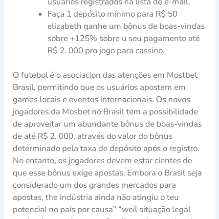
usuários registrados na lista de e-mail.
Faça 1 depósito mínimo para R$ 50
elizabeth ganhe um bônus de boas-vindas
sobre +125% sobre u seu pagamento até
R$ 2. 000 pro jogo para cassino.
O futebol é o asociacion das atenções em Mostbet
Brasil, permitindo que os usuários apostem em
games locais e eventos internacionais. Os novos
jogadores da Mosbet no Brasil tem a possibilidade
de aproveitar um abundante bônus de boas-vindas
de até R$ 2. 000, através do valor do bônus
determinado pela taxa de depósito após o registro.
No entanto, os jogadores devem estar cientes de
que esse bônus exige apostas. Embora o Brasil seja
considerado um dos grandes mercados para
apostas, the indústria ainda não atingiu o teu
potencial no país por causa” “weil situação legal