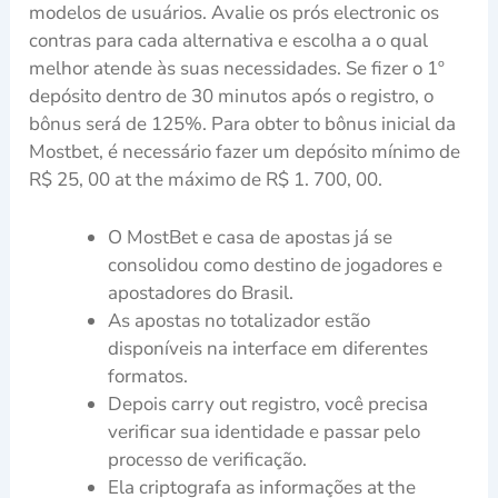
modelos de usuários. Avalie os prós electronic os
contras para cada alternativa e escolha a o qual
melhor atende às suas necessidades. Se fizer o 1º
depósito dentro de 30 minutos após o registro, o
bônus será de 125%. Para obter to bônus inicial da
Mostbet, é necessário fazer um depósito mínimo de
R$ 25, 00 at the máximo de R$ 1. 700, 00.
O MostBet e casa de apostas já se
consolidou como destino de jogadores e
apostadores do Brasil.
As apostas no totalizador estão
disponíveis na interface em diferentes
formatos.
Depois carry out registro, você precisa
verificar sua identidade e passar pelo
processo de verificação.
Ela criptografa as informações at the