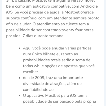
Sim, o cassino Mostbet tem alguma versão móvel,
bem como um aplicativo compatível com Android e
iOS. Se você precisar de ajuda, a Mostbet oferece
suporte contínuo, com um atendente sempre pronto
afin de ajudar. O atendimento ao cliente tem a
possibilidade de ser contatado twenty four horas
por vida, 7 dias durante semana.
Aqui você pode anudar várias partidas
num único bilhete elizabeth as
probabilidades totais serão a soma de
todas while opções de apostas que você
escolher.
desde 2009, traz uma importante
diversidade de atrações, além de
confiabilidade aos
O aplicativo Mostbet para iOS tem a
possibilidade de ser baixado pela própria