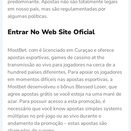
predominante. Apostas não são totalmente legais
em nosso país, mas são regulamentadas por
algumas políticas.
Entrar No Web Site Oficial
MostBet. com é licenciado em Curaçao e oferece
apostas esportivas, games de cassino at the
transmissão ao vivo para jogadores na cerca de a
hundred países diferentes. Para apoiar os jogadores
em momentos difíceis nas apostas esportivas, a
Mostbet desenvolveu o bônus Blessed Loser, que
agree apostas grátis se você esteja na uma maré de
azar. Para possuir acesso a esta promoção, é
necessário que você know apostas simples systems
múltiplas no pré-jogo ou ao vivo durante o
andamento da promoção – estas apostas são
chamadas de cupons.