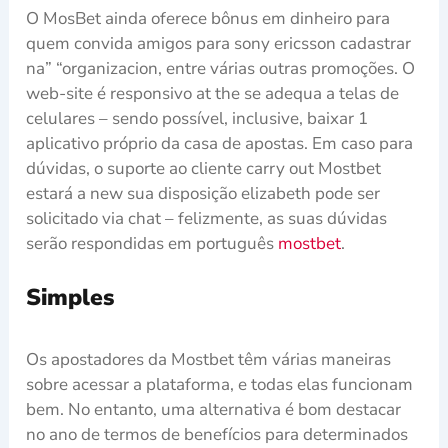
O MosBet ainda oferece bônus em dinheiro para
quem convida amigos para sony ericsson cadastrar
na” “organizacion, entre várias outras promoções. O
web-site é responsivo at the se adequa a telas de
celulares – sendo possível, inclusive, baixar 1
aplicativo próprio da casa de apostas. Em caso para
dúvidas, o suporte ao cliente carry out Mostbet
estará a new sua disposição elizabeth pode ser
solicitado via chat – felizmente, as suas dúvidas
serão respondidas em português
mostbet
.
Simples
Os apostadores da Mostbet têm várias maneiras
sobre acessar a plataforma, e todas elas funcionam
bem. No entanto, uma alternativa é bom destacar
no ano de termos de benefícios para determinados