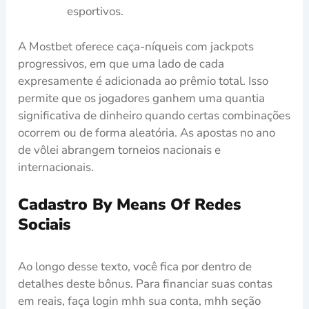
esportivos.
A Mostbet oferece caça-níqueis com jackpots
progressivos, em que uma lado de cada
expresamente é adicionada ao prêmio total. Isso
permite que os jogadores ganhem uma quantia
significativa de dinheiro quando certas combinações
ocorrem ou de forma aleatória. As apostas no ano
de vôlei abrangem torneios nacionais e
internacionais.
Cadastro By Means Of Redes
Sociais
Ao longo desse texto, você fica por dentro de
detalhes deste bônus. Para financiar suas contas
em reais, faça login mhh sua conta, mhh seção