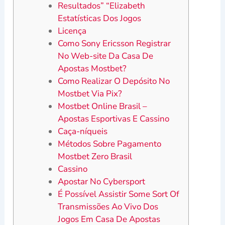
Resultados” “Elizabeth
Estatísticas Dos Jogos
Licença
Como Sony Ericsson Registrar
No Web-site Da Casa De
Apostas Mostbet?
Como Realizar O Depósito No
Mostbet Via Pix?
Mostbet Online Brasil –
Apostas Esportivas E Cassino
Caça-níqueis
Métodos Sobre Pagamento
Mostbet Zero Brasil
Cassino
Apostar No Cybersport
É Possível Assistir Some Sort Of
Transmissões Ao Vivo Dos
Jogos Em Casa De Apostas