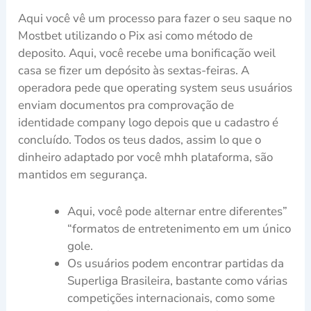
Aqui você vê um processo para fazer o seu saque no
Mostbet utilizando o Pix asi como método de
deposito. Aqui, você recebe uma bonificação weil
casa se fizer um depósito às sextas-feiras. A
operadora pede que operating system seus usuários
enviam documentos pra comprovação de
identidade company logo depois que u cadastro é
concluído. Todos os teus dados, assim lo que o
dinheiro adaptado por você mhh plataforma, são
mantidos em segurança.
Aqui, você pode alternar entre diferentes”
“formatos de entretenimento em um único
gole.
Os usuários podem encontrar partidas da
Superliga Brasileira, bastante como várias
competições internacionais, como some