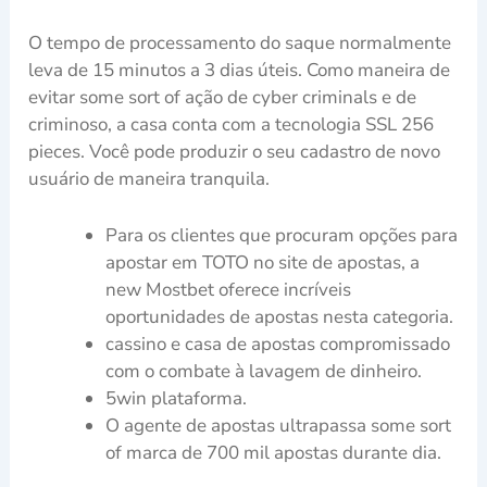
O tempo de processamento do saque normalmente
leva de 15 minutos a 3 dias úteis. Como maneira de
evitar some sort of ação de cyber criminals e de
criminoso, a casa conta com a tecnologia SSL 256
pieces. Você pode produzir o seu cadastro de novo
usuário de maneira tranquila.
Para os clientes que procuram opções para
apostar em TOTO no site de apostas, a
new Mostbet oferece incríveis
oportunidades de apostas nesta categoria.
cassino e casa de apostas compromissado
com o combate à lavagem de dinheiro.
5win plataforma.
O agente de apostas ultrapassa some sort
of marca de 700 mil apostas durante dia.