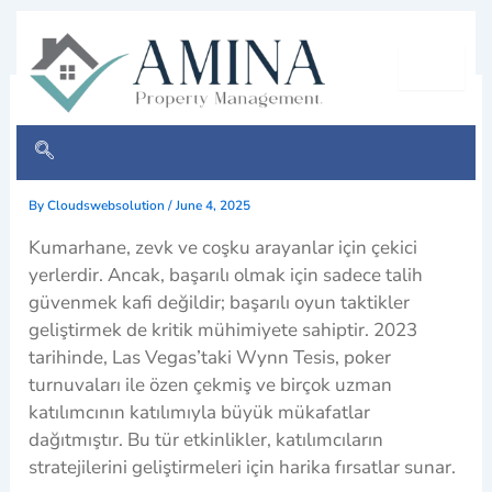
Skip
to
content
Kumarhanelerde Oyun
Stratejileri ve Başarı İpuçları
By
Cloudswebsolution
/
June 4, 2025
Kumarhane, zevk ve coşku arayanlar için çekici
yerlerdir. Ancak, başarılı olmak için sadece talih
güvenmek kafi değildir; başarılı oyun taktikler
geliştirmek de kritik mühimiyete sahiptir. 2023
tarihinde, Las Vegas’taki Wynn Tesis, poker
turnuvaları ile özen çekmiş ve birçok uzman
katılımcının katılımıyla büyük mükafatlar
dağıtmıştır. Bu tür etkinlikler, katılımcıların
stratejilerini geliştirmeleri için harika fırsatlar sunar.