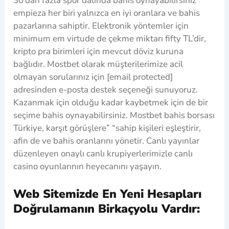
30’dan fazla spor dalında bahis oynayabilirsiniz
empieza her biri yalnızca en iyi oranlara ve bahis
pazarlarına sahiptir. Elektronik yöntemler için
minimum em virtude de çekme miktarı fifty TL’dir,
kripto pra birimleri için mevcut döviz kuruna
bağlıdır. Mostbet olarak müşterilerimize acil
olmayan sorularınız için [email protected]
adresinden e-posta destek seçeneği sunuyoruz.
Kazanmak için olduğu kadar kaybetmek için de bir
seçime bahis oynayabilirsiniz. Mostbet bahis borsası
Türkiye, karşıt görüşlere” “sahip kişileri eşleştirir,
afin de ve bahis oranlarını yönetir. Canlı yayınlar
düzenleyen onaylı canlı krupiyerlerimizle canlı
casino oyunlarının heyecanını yaşayın.
Web Sitemizde En Yeni Hesapları
Doğrulamanın Birkaçyolu Vardır: