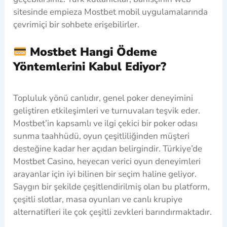
sitesinde empieza Mostbet mobil uygulamalarında
çevrimiçi bir sohbete erişebilirler.
Mostbet Hangi Ödeme
Yöntemlerini Kabul Ediyor?
Topluluk yönü canlıdır, genel poker deneyimini
geliştiren etkileşimleri ve turnuvaları teşvik eder.
Mostbet’in kapsamlı ve ilgi çekici bir poker odası
sunma taahhüdü, oyun çeşitliliğinden müşteri
desteğine kadar her açıdan belirgindir. Türkiye’de
Mostbet Casino, heyecan verici oyun deneyimleri
arayanlar için iyi bilinen bir seçim haline geliyor.
Saygın bir şekilde çeşitlendirilmiş olan bu platform,
çeşitli slotlar, masa oyunları ve canlı krupiye
alternatifleri ile çok çeşitli zevkleri barındırmaktadır.