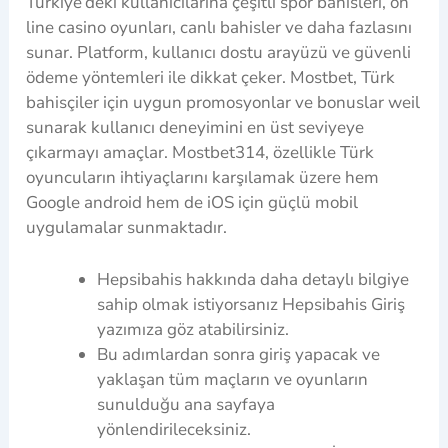
Türkiye’deki kullanıcılarına çeşitli spor bahisleri, on
line casino oyunları, canlı bahisler ve daha fazlasını
sunar. Platform, kullanıcı dostu arayüzü ve güvenli
ödeme yöntemleri ile dikkat çeker. Mostbet, Türk
bahisçiler için uygun promosyonlar ve bonuslar weil
sunarak kullanıcı deneyimini en üst seviyeye
çıkarmayı amaçlar. Mostbet314, özellikle Türk
oyuncuların ihtiyaçlarını karşılamak üzere hem
Google android hem de iOS için güçlü mobil
uygulamalar sunmaktadır.
Hepsibahis hakkında daha detaylı bilgiye
sahip olmak istiyorsanız Hepsibahis Giriş
yazımıza göz atabilirsiniz.
Bu adımlardan sonra giriş yapacak ve
yaklaşan tüm maçların ve oyunların
sunulduğu ana sayfaya
yönlendirileceksiniz.