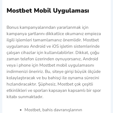
Mostbet Mobil Uygulaması
Bonus kampanyalarından yararlanmak için
kampanya şartlarını dikkatlice okumanız empieza
ilgili işlemleri tamamlamanız önemlidir. Mostbet
uygulaması Android ve iOS işletim sistemlerinde
çalışan cihazlar için kullanılabilirler. Dikkat, çoğu
zaman telefon üzerinden oynuyorsanız, Android
veya i phone için Mostbet mobil uygulamasını
indirmenizi öneririz. Bu, siteye girişi büyük ölçüde
kolaylaştıracak ve bu bahisçi ile oynama sürecini
hızlandıracaktır. Şüphesiz, Mostbet çok çeşitli
etkinlikleri ve sporları kapsayan kapsamlı bir spor
kitabı sunmaktadır.
Mostbet, bahis davranışlarının