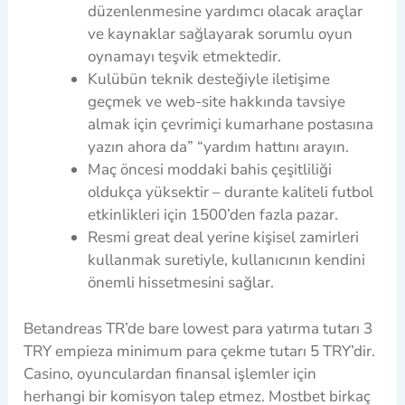
düzenlenmesine yardımcı olacak araçlar
ve kaynaklar sağlayarak sorumlu oyun
oynamayı teşvik etmektedir.
Kulübün teknik desteğiyle iletişime
geçmek ve web-site hakkında tavsiye
almak için çevrimiçi kumarhane postasına
yazın ahora da” “yardım hattını arayın.
Maç öncesi moddaki bahis çeşitliliği
oldukça yüksektir – durante kaliteli futbol
etkinlikleri için 1500’den fazla pazar.
Resmi great deal yerine kişisel zamirleri
kullanmak suretiyle, kullanıcının kendini
önemli hissetmesini sağlar.
Betandreas TR’de bare lowest para yatırma tutarı 3
TRY empieza minimum para çekme tutarı 5 TRY’dir.
Casino, oyunculardan finansal işlemler için
herhangi bir komisyon talep etmez. Mostbet birkaç