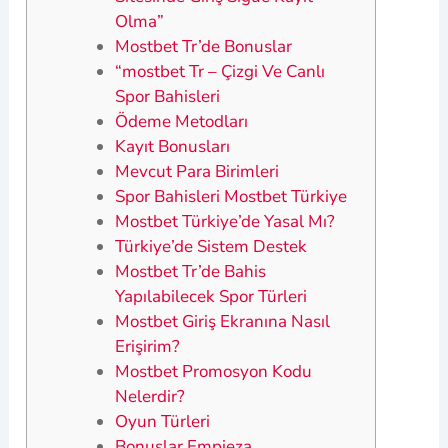
Olma”
Mostbet Tr’de Bonuslar
“mostbet Tr – Çizgi Ve Canlı
Spor Bahisleri
Ödeme Metodları
Kayıt Bonusları
Mevcut Para Birimleri
Spor Bahisleri Mostbet Türkiye
Mostbet Türkiye’de Yasal Mı?
Türkiye’de Sistem Destek
Mostbet Tr’de Bahis
Yapılabilecek Spor Türleri
Mostbet Giriş Ekranına Nasıl
Erişirim?
Mostbet Promosyon Kodu
Nelerdir?
Oyun Türleri
Bonuslar Empieza