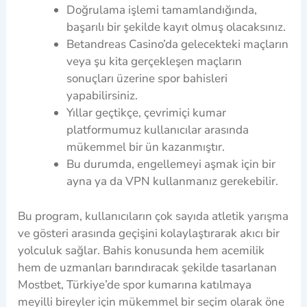
Doğrulama işlemi tamamlandığında,
başarılı bir şekilde kayıt olmuş olacaksınız.
Betandreas Casino’da gelecekteki maçların
veya şu kita gerçekleşen maçların
sonuçları üzerine spor bahisleri
yapabilirsiniz.
Yıllar geçtikçe, çevrimiçi kumar
platformumuz kullanıcılar arasında
mükemmel bir ün kazanmıştır.
Bu durumda, engellemeyi aşmak için bir
ayna ya da VPN kullanmanız gerekebilir.
Bu program, kullanıcıların çok sayıda atletik yarışma
ve gösteri arasında geçişini kolaylaştırarak akıcı bir
yolculuk sağlar. Bahis konusunda hem acemilik
hem de uzmanları barındıracak şekilde tasarlanan
Mostbet, Türkiye’de spor kumarına katılmaya
meyilli bireyler için mükemmel bir seçim olarak öne