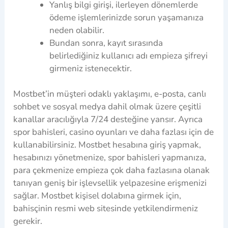
Yanlış bilgi girişi, ilerleyen dönemlerde
ödeme işlemlerinizde sorun yaşamanıza
neden olabilir.
Bundan sonra, kayıt sırasında
belirlediğiniz kullanıcı adı empieza şifreyi
girmeniz istenecektir.
Mostbet’in müşteri odaklı yaklaşımı, e-posta, canlı
sohbet ve sosyal medya dahil olmak üzere çeşitli
kanallar aracılığıyla 7/24 desteğine yansır. Ayrıca
spor bahisleri, casino oyunları ve daha fazlası için de
kullanabilirsiniz. Mostbet hesabına giriş yapmak,
hesabınızı yönetmenize, spor bahisleri yapmanıza,
para çekmenize empieza çok daha fazlasına olanak
tanıyan geniş bir işlevsellik yelpazesine erişmenizi
sağlar. Mostbet kişisel dolabına girmek için,
bahisçinin resmi web sitesinde yetkilendirmeniz
gerekir.