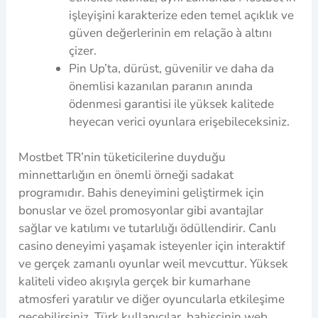
işleyişini karakterize eden temel açıklık ve
güven değerlerinin em relação à altını
çizer.
Pin Up’ta, dürüst, güvenilir ve daha da
önemlisi kazanılan paranın anında
ödenmesi garantisi ile yüksek kalitede
heyecan verici oyunlara erişebileceksiniz.
Mostbet TR’nin tüketicilerine duyduğu
minnettarlığın en önemli örneği sadakat
programıdır. Bahis deneyimini geliştirmek için
bonuslar ve özel promosyonlar gibi avantajlar
sağlar ve katılımı ve tutarlılığı ödüllendirir. Canlı
casino deneyimi yaşamak isteyenler için interaktif
ve gerçek zamanlı oyunlar weil mevcuttur. Yüksek
kaliteli video akışıyla gerçek bir kumarhane
atmosferi yaratılır ve diğer oyuncularla etkileşime
geçebilirsiniz. Türk kullanıcılar, bahisçinin web