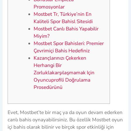
Promosyonlar
Mostbet Tr, Türkiye’nin En
Kaliteli Spor Bahisl Sitesidi
Mostbet Canlı Bahis Yapabilir
Miyim?
Mostbet Spor Bahisleri: Premier
Çevrimiçi Bahis Hedefiniz
Kazançlarınızı Çekerken
Herhangi Bir
Zorluklakarşılaşmamak Için
Oyuncuprofili Doğrulama
Prosedürünü
Evet, Mostbet’te bir maç ya da oyun devam ederken
canlı bahis oynayabilirsiniz. Bu özellik Mostbet oyun
içi bahis olarak bilinir ve birçok spor etkinliği için