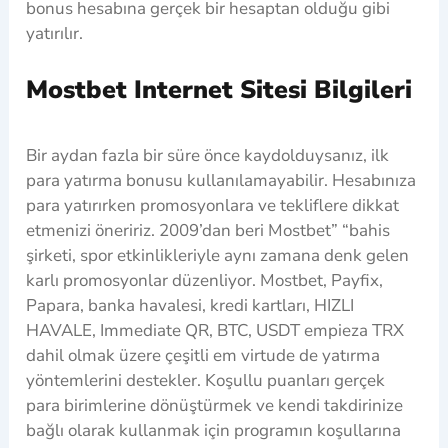
bonus hesabına gerçek bir hesaptan olduğu gibi
yatırılır.
Mostbet Internet Sitesi Bilgileri
Bir aydan fazla bir süre önce kaydolduysanız, ilk
para yatırma bonusu kullanılamayabilir. Hesabınıza
para yatırırken promosyonlara ve tekliflere dikkat
etmenizi öneririz. 2009’dan beri Mostbet” “bahis
şirketi, spor etkinlikleriyle aynı zamana denk gelen
karlı promosyonlar düzenliyor. Mostbet, Payfix,
Papara, banka havalesi, kredi kartları, HIZLI
HAVALE, Immediate QR, BTC, USDT empieza TRX
dahil olmak üzere çeşitli em virtude de yatırma
yöntemlerini destekler. Koşullu puanları gerçek
para birimlerine dönüştürmek ve kendi takdirinize
bağlı olarak kullanmak için programın koşullarına