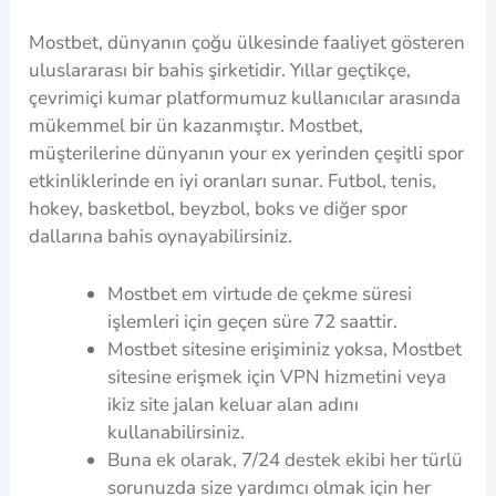
Mostbet, dünyanın çoğu ülkesinde faaliyet gösteren
uluslararası bir bahis şirketidir. Yıllar geçtikçe,
çevrimiçi kumar platformumuz kullanıcılar arasında
mükemmel bir ün kazanmıştır. Mostbet,
müşterilerine dünyanın your ex yerinden çeşitli spor
etkinliklerinde en iyi oranları sunar. Futbol, tenis,
hokey, basketbol, beyzbol, boks ve diğer spor
dallarına bahis oynayabilirsiniz.
Mostbet em virtude de çekme süresi
işlemleri için geçen süre 72 saattir.
Mostbet sitesine erişiminiz yoksa, Mostbet
sitesine erişmek için VPN hizmetini veya
ikiz site jalan keluar alan adını
kullanabilirsiniz.
Buna ek olarak, 7/24 destek ekibi her türlü
sorunuzda size yardımcı olmak için her