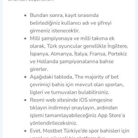
Bundan sonra, kayıt sırasında
belirlediğiniz kullanıcı adı ve şifreyi
girmeniz istenecektir.
Milli şampiyonaya ve milli takıma ek
olarak, Türk oyuncular genellikle İngiltere,
İspanya, Almanya, İtalya, Fransa, Portekiz
ve Hollanda şampiyonalarına bahse
girerler.
Aşağıdaki tabloda, The majority of bet
çevrimiçi bahis için mevcut olan sporları,
ligleri ve turnuvaları bulabilirsiniz.
Resmi web sitesinde iOS simgesine
tıklayın indirmeyi onaylayın, ardından
işlemi tamamlayabileceğiniz App Store’a
yönlendirileceksiniz.
Evet, Mostbet Türkiye’de spor bahisleri için