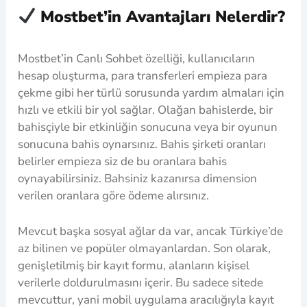
Mostbet’in Avantajları Nelerdir?
Mostbet’in Canlı Sohbet özelliği, kullanıcıların
hesap oluşturma, para transferleri empieza para
çekme gibi her türlü sorusunda yardım almaları için
hızlı ve etkili bir yol sağlar. Olağan bahislerde, bir
bahisçiyle bir etkinliğin sonucuna veya bir oyunun
sonucuna bahis oynarsınız. Bahis şirketi oranları
belirler empieza siz de bu oranlara bahis
oynayabilirsiniz. Bahsiniz kazanırsa dimension
verilen oranlara göre ödeme alırsınız.
Mevcut başka sosyal ağlar da var, ancak Türkiye’de
az bilinen ve popüler olmayanlardan. Son olarak,
genişletilmiş bir kayıt formu, alanların kişisel
verilerle doldurulmasını içerir. Bu sadece sitede
mevcuttur, yani mobil uygulama aracılığıyla kayıt