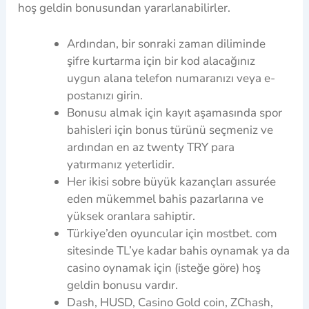
hoş geldin bonusundan yararlanabilirler.
Ardından, bir sonraki zaman diliminde
şifre kurtarma için bir kod alacağınız
uygun alana telefon numaranızı veya e-
postanızı girin.
Bonusu almak için kayıt aşamasında spor
bahisleri için bonus türünü seçmeniz ve
ardından en az twenty TRY para
yatırmanız yeterlidir.
Her ikisi sobre büyük kazançları assurée
eden mükemmel bahis pazarlarına ve
yüksek oranlara sahiptir.
Türkiye’den oyuncular için mostbet. com
sitesinde TL’ye kadar bahis oynamak ya da
casino oynamak için (isteğe göre) hoş
geldin bonusu vardır.
Dash, HUSD, Casino Gold coin, ZChash,