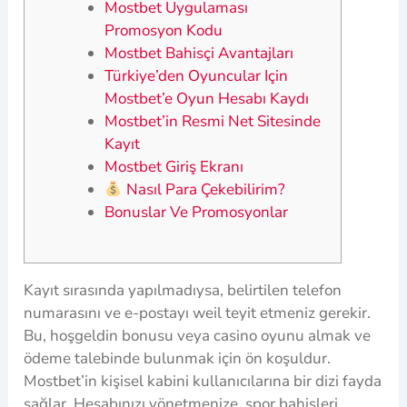
Mostbet Uygulaması
Promosyon Kodu
Mostbet Bahisçi Avantajları
Türkiye’den Oyuncular Için
Mostbet’e Oyun Hesabı Kaydı
Mostbet’in Resmi Net Sitesinde
Kayıt
Mostbet Giriş Ekranı
Nasıl Para Çekebilirim?
Bonuslar Ve Promosyonlar
Kayıt sırasında yapılmadıysa, belirtilen telefon
numarasını ve e-postayı weil teyit etmeniz gerekir.
Bu, hoşgeldin bonusu veya casino oyunu almak ve
ödeme talebinde bulunmak için ön koşuldur.
Mostbet’in kişisel kabini kullanıcılarına bir dizi fayda
sağlar. Hesabınızı yönetmenize, spor bahisleri