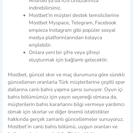
Android ya da iOS cihazlarınıza
indirebilirsiniz.
Mostbet’in müşteri destek temsilcilerine
Mostbet Myspace, Telegram, Facebook
empieza Instagram gibi popüler sosyal
medya platformlarından kolayca
erişilebilir.
Onlara yeni bir şifre veya şifreyi
oluşturmak için bağlantı gelecektir.
Mostbet, güncel skor ve maç durumuna göre sürekli
güncellenen oranlarla Türk müşterilerine çeşitli spor
dallarına canlı bahis yapma şansı sunuyor. Oyun içi
bahis bölümümüz için yayın seçeneği olmasa da,
müşterilerin bahis kararlarını bilgi vermeye yardımcı
olmak için skorlar ve diğer önemli istatistikler
hakkında gerçek zamanlı güncellemeler sunuyoruz.
Mostbet’in canlı bahis bölümü, uygun oranları ve