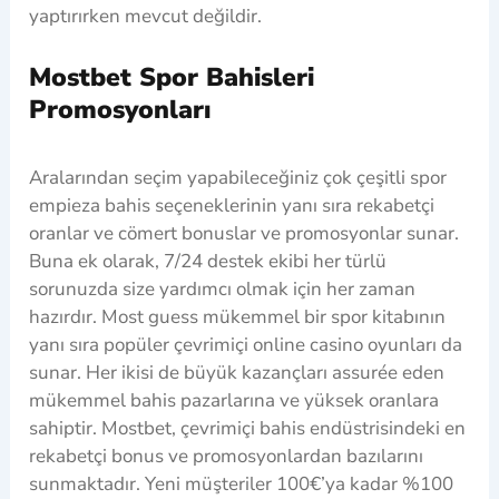
yaptırırken mevcut değildir.
Mostbet Spor Bahisleri
Promosyonları
Aralarından seçim yapabileceğiniz çok çeşitli spor
empieza bahis seçeneklerinin yanı sıra rekabetçi
oranlar ve cömert bonuslar ve promosyonlar sunar.
Buna ek olarak, 7/24 destek ekibi her türlü
sorunuzda size yardımcı olmak için her zaman
hazırdır. Most guess mükemmel bir spor kitabının
yanı sıra popüler çevrimiçi online casino oyunları da
sunar. Her ikisi de büyük kazançları assurée eden
mükemmel bahis pazarlarına ve yüksek oranlara
sahiptir. Mostbet, çevrimiçi bahis endüstrisindeki en
rekabetçi bonus ve promosyonlardan bazılarını
sunmaktadır. Yeni müşteriler 100€’ya kadar %100