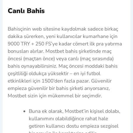
Canlı Bahis
Bahisçinin web sitesine kaydolmak sadece birkaç
dakika sürerken, yeni kullanıcılar kumarhane için
9000 TRY + 250 FS’ye kadar cömert ilk pra yatırma
bonusları alırlar. Mostbet bahis şirketinde maç
öncesi (maçtan önce) veya canlı (maç sırasında)
bahis oynayabilirsiniz. Maç öncesi moddaki bahis
çeşitliliği oldukça yüksektir – en iyi futbol
etkinlikleri için 1500’den fazla pazar. Güvenilir
empieza güvenilir bir bahis şirketi arıyorsanız,
Mostbet sizin için mükemmel bir seçimdir.
Buna ek olarak, Mostbet’in kişisel dolabı,
kullanımını olabildiğince rahat hale
getiren kullanıcı dostu empieza sezgisel