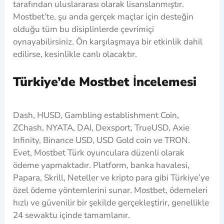
tarafından uluslararası olarak lisanslanmıştır.
Mostbet’te, şu anda gerçek maçlar için desteğin
olduğu tüm bu disiplinlerde çevrimiçi
oynayabilirsiniz. Ön karşılaşmaya bir etkinlik dahil
edilirse, kesinlikle canlı olacaktır.
Türkiye’de Mostbet İncelemesi
Dash, HUSD, Gambling establishment Coin,
ZChash, NYATA, DAI, Dexsport, TrueUSD, Axie
Infinity, Binance USD, USD Gold coin ve TRON.
Evet, Mostbet Türk oyunculara düzenli olarak
ödeme yapmaktadır. Platform, banka havalesi,
Papara, Skrill, Neteller ve kripto para gibi Türkiye’ye
özel ödeme yöntemlerini sunar. Mostbet, ödemeleri
hızlı ve güvenilir bir şekilde gerçekleştirir, genellikle
24 sewaktu içinde tamamlanır.