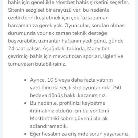
bahis için genellikle Mostbet bahis şirketini seçerler.
Sitenin sezgisel bir arayüzü var, bu nedenle
özelliklerini keşfetmek için çok fazla zaman
harcamanıza gerek yok. Oyuncular, soruları olması
durumunda your ex zaman teknik desteğe
başvurabilir, uzmanlar haftanın yedi günü, günde
24 saat çalışır. Aşağıdaki tabloda, Many bet
çevrimiçi bahis için mevcut olan sporları, ligleri ve
turnuvaları bulabilirsiniz.
Ayrıca, 10 $ veya daha fazla yatırım
yaptığınızda seçili slot oyunlarında 250
bedava dönüş hakkı kazanırsınız.
Bu nedenle, profilinizi kaybetme
ihtimaliniz olduğu için bu yöntemi
Mostbet’teki sobre güvenli olarak
adlandıramadık.
Eğer hesabınıza erişimde sorun yaşarsanız,