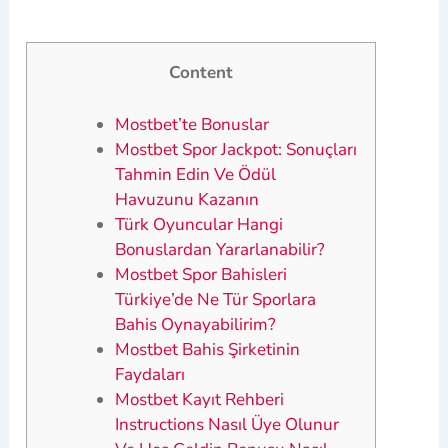
Content
Mostbet’te Bonuslar
Mostbet Spor Jackpot: Sonuçları
Tahmin Edin Ve Ödül
Havuzunu Kazanın
Türk Oyuncular Hangi
Bonuslardan Yararlanabilir?
Mostbet Spor Bahisleri
Türkiye’de Ne Tür Sporlara
Bahis Oynayabilirim?
Mostbet Bahis Şirketinin
Faydaları
Mostbet Kayıt Rehberi
Instructions Nasıl Üye Olunur