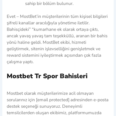
sahip bir bölüm bulunur.
Evet – MostBet’in müşterilerinin tüm kişisel bilgileri
şifreli kanallar aracılığıyla yönetime iletilir.
Bahisçideki” “kumarhane ek olarak ortaya çıktı,
ancak yavaş yavaş tam teşekküllü, aranan bir bahis
yönü haline geldi. MostBet ekibi, hizmeti
geliştirmek, sitenin işlevselliğini genişletmek ve
reward sistemini iyileştirmek açısından çok fazla
çalışma yaptı.
Mostbet Tr Spor Bahisleri
Mostbet olarak müşterilerimize acil olmayan
sorularınız için [email protected] adresinden e-posta
destek seçeneği sunuyoruz. Deneyimli
temsilcilerden oluşan ekibimiz, platformumuzda