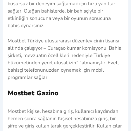
kusursuz bir deneyim sağlamak için hızlı yanıtlar
sağlar. Olağan bahislerde, bir bahisçiyle bir
etkinliğin sonucuna veya bir oyunun sonucuna
bahis oynarsınız.
Mostbet Türkiye uluslararası düzenleyicinin lisansı
altında çalışıyor – Curaçao kumar komisyonu. Bahis
şirketi, mevzuatın özellikleri nedeniyle Türkiye
hükümetinden yerel ulusal izin” “almamıştır. Evet,
bahisçi telefonunuzdan oynamak için mobil
programlar sağlar.
Mostbet Gazino
Mostbet kişisel hesabına giriş, kullanıcı kaydından
hemen sonra sağlanır. Kişisel hesabınıza giriş, bir
şifre ve giriş kullanılarak gerçekleştirilir. Kullanıcılar