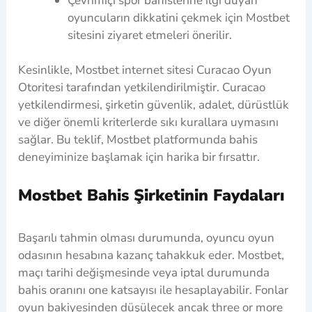
Çevrimiçi spor bahislerine ilgi duyan
oyuncuların dikkatini çekmek için Mostbet
sitesini ziyaret etmeleri önerilir.
Kesinlikle, Mostbet internet sitesi Curacao Oyun
Otoritesi tarafından yetkilendirilmiştir. Curacao
yetkilendirmesi, şirketin güvenlik, adalet, dürüstlük
ve diğer önemli kriterlerde sıkı kurallara uymasını
sağlar. Bu teklif, Mostbet platformunda bahis
deneyiminize başlamak için harika bir fırsattır.
Mostbet Bahis Şirketinin Faydaları
Başarılı tahmin olması durumunda, oyuncu oyun
odasının hesabına kazanç tahakkuk eder. Mostbet,
maçı tarihi değişmesinde veya iptal durumunda
bahis oranını one katsayısı ile hesaplayabilir. Fonlar
oyun bakiyesinden düşülecek ancak three or more