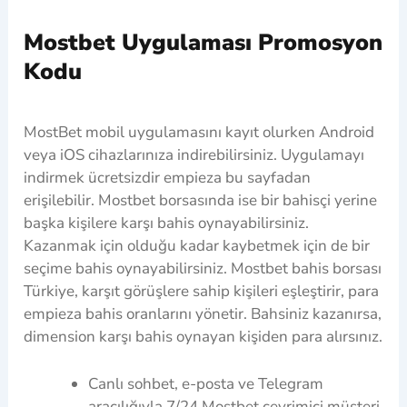
Mostbet Uygulaması Promosyon
Kodu
MostBet mobil uygulamasını kayıt olurken Android
veya iOS cihazlarınıza indirebilirsiniz. Uygulamayı
indirmek ücretsizdir empieza bu sayfadan
erişilebilir. Mostbet borsasında ise bir bahisçi yerine
başka kişilere karşı bahis oynayabilirsiniz.
Kazanmak için olduğu kadar kaybetmek için de bir
seçime bahis oynayabilirsiniz. Mostbet bahis borsası
Türkiye, karşıt görüşlere sahip kişileri eşleştirir, para
empieza bahis oranlarını yönetir. Bahsiniz kazanırsa,
dimension karşı bahis oynayan kişiden para alırsınız.
Canlı sohbet, e-posta ve Telegram
aracılığıyla 7/24 Mostbet çevrimiçi müşteri