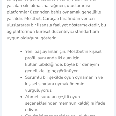
yasaları sıkı olmasına rağmen, uluslararası
platformlar üzerinden bahis oynamak genellikle
yasaldır. Mostbet, Curaçao tarafından verilen
uluslararası bir lisansla faaliyet göstermektedir, bu
ag platformun küresel düzenleyici standartlara
uygun olduğunu gösterir.
Yeni başlayanlar için, Mostbet’in kişisel
profili aynı anda iki alan için
kullanılabildiğinde, böyle bir deneyim
genellikle ilginç görünüyor.
Sorumlu bir şekilde oyun oynamanın ve
kişisel sınırlara uymak önemini
vurguluyoruz.
Ahmet, sunulan çeşitli oyun
seçeneklerinden memnun kaldığını ifade
ediyor.