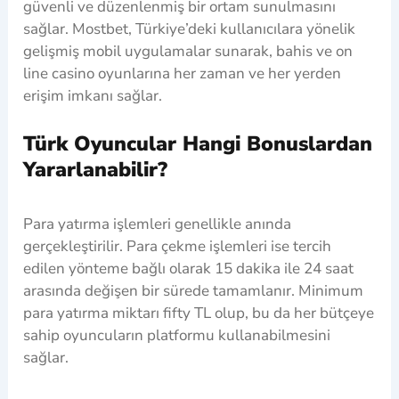
güvenli ve düzenlenmiş bir ortam sunulmasını
sağlar. Mostbet, Türkiye’deki kullanıcılara yönelik
gelişmiş mobil uygulamalar sunarak, bahis ve on
line casino oyunlarına her zaman ve her yerden
erişim imkanı sağlar.
Türk Oyuncular Hangi Bonuslardan
Yararlanabilir?
Para yatırma işlemleri genellikle anında
gerçekleştirilir. Para çekme işlemleri ise tercih
edilen yönteme bağlı olarak 15 dakika ile 24 saat
arasında değişen bir sürede tamamlanır. Minimum
para yatırma miktarı fifty TL olup, bu da her bütçeye
sahip oyuncuların platformu kullanabilmesini
sağlar.