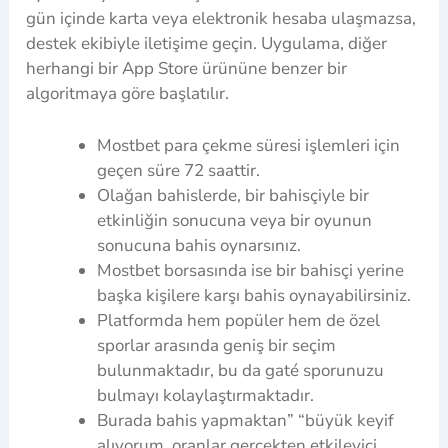
gün içinde karta veya elektronik hesaba ulaşmazsa,
destek ekibiyle iletişime geçin. Uygulama, diğer
herhangi bir App Store ürününe benzer bir
algoritmaya göre başlatılır.
Mostbet para çekme süresi işlemleri için
geçen süre 72 saattir.
Olağan bahislerde, bir bahisçiyle bir
etkinliğin sonucuna veya bir oyunun
sonucuna bahis oynarsınız.
Mostbet borsasında ise bir bahisçi yerine
başka kişilere karşı bahis oynayabilirsiniz.
Platformda hem popüler hem de özel
sporlar arasında geniş bir seçim
bulunmaktadır, bu da gaté sporunuzu
bulmayı kolaylaştırmaktadır.
Burada bahis yapmaktan” “büyük keyif
alıyorum, oranlar gerçekten etkileyici