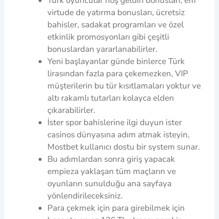
Türk oyuncular hoş geldin bonusları, em
virtude de yatırma bonusları, ücretsiz
bahisler, sadakat programları ve özel
etkinlik promosyonları gibi çeşitli
bonuslardan yararlanabilirler.
Yeni başlayanlar günde binlerce Türk
lirasından fazla para çekemezken, VIP
müşterilerin bu tür kısıtlamaları yoktur ve
altı rakamlı tutarları kolayca elden
çıkarabilirler.
İster spor bahislerine ilgi duyun ister
casinos dünyasına adım atmak isteyin,
Mostbet kullanıcı dostu bir system sunar.
Bu adımlardan sonra giriş yapacak
empieza yaklaşan tüm maçların ve
oyunların sunulduğu ana sayfaya
yönlendirileceksiniz.
Para çekmek için para girebilmek için