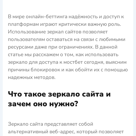
В мире онлайн-беттинга надёжность и доступ к
платформам играют критически важную роль.
Использование зеркал сайтов позволяет
пользователям оставаться на связи с любимыми
ресурсами даже при ограничениях. В данной
статье мы расскажем о том, как использовать
зеркало для доступа к мостбет сегодня, выясним
причины блокировок и как обойти их с помощью
надежных методов.
Что такое зеркало сайта и
зачем оно нужно?
Зеркало сайта представляет собой
альтернативный веб-адрес, который позволяет