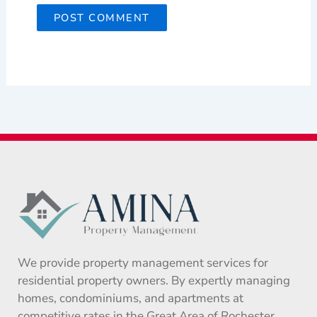
We provide property management services for
residential property owners. By expertly managing
homes, condominiums, and apartments at
competitive rates in the Great Area of Rochester