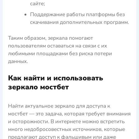
сайте;
Поддержание работы платформы без
скачивания дополнительных программ.
Таким образом, зеркала помогают
пользователям оставаться на связи с их
любимыми площадками без риска потери
данных.
Как найти и использовать
зеркало мостбет
Найти актуальное зеркало для доступа к
мостбет — это задача, которая требует внимания
и осторожности. В интернете можно встретить
много недобросовестных источников, которые
предлагают доступ к фальшивым или даже