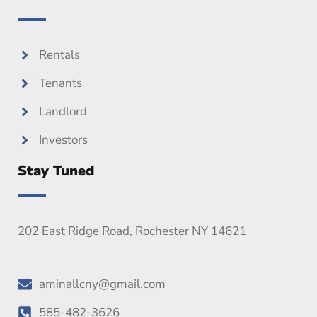
Rentals
Tenants
Landlord
Investors
Stay Tuned
202 East Ridge Road, Rochester NY 14621
aminallcny@gmail.com
585-482-3626