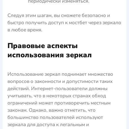
периодически изменяться.
Следуя этим шагам, вы сможете безопасно и
быстро получить доступ к мостбет через зеркало
в любое время.
Правовые аспекты
использования зеркал
Использование зеркал поднимает множество
вопросов о законности и допустимости таких
действий. Интернет-пользователи должны
учитывать, что в некоторых странах обход
ограничений может противоречить местным
законам. Однако, важно отметить, что
большинство пользователей используют
зеркала для доступа к легальным и