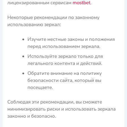
лицензированным сервисам
mostbet
.
Некоторые рекомендации по законному
использованию зеркал:
Изучите местные законы и положения
перед использованием зеркала.
Используйте зеркало только для
легального контента и действий.
Обратите внимание на политику
безопасности сайта, который вы
посещаете.
Соблюдая эти рекомендации, вы сможете
минимизировать риски и использовать зеркала
законно и безопасно.