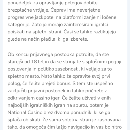
ponedeljek za opravljanje pologov dobite
brezplačne vrtljaje. Čeprav ima neverjetne
progresivne jackpote, na platformi zanje ni ločene
kategorije. Zato jo morajo zainteresirani igralci
poiskati na spletni strani. Časi se lahko razlikujejo
glede na način plačila, ki ga izberete.
Ob koncu prijavnega postopka potrdite, da ste
starejši od 18 let in da se strinjate s splošnimi pogoji
poslovanja in politiko zasebnosti, ki veljajo za to
spletno mesto. Nato lahko že opravite svoj prvi
polog, če želite prejeti bonus. S tem ste uspešno
zaključili prijavni postopek in lahko pričnete z
odkrivanjem casino iger. Če želite uživati v enih
najboljših igralniških igrah na spletu, potem je
National Casino brez dvoma ponudnik, ki se ga
splača obiskati. Že sama spletna stran je zasnovana
tako, da omogoča čim lažjo navigacijo in vas bo hitro