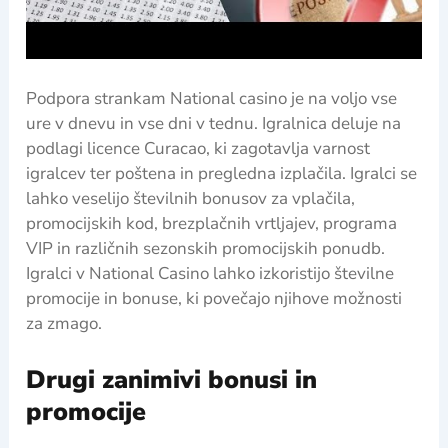
Podpora strankam National casino je na voljo vse
ure v dnevu in vse dni v tednu. Igralnica deluje na
podlagi licence Curacao, ki zagotavlja varnost
igralcev ter poštena in pregledna izplačila. Igralci se
lahko veselijo številnih bonusov za vplačila,
promocijskih kod, brezplačnih vrtljajev, programa
VIP in različnih sezonskih promocijskih ponudb.
Igralci v National Casino lahko izkoristijo številne
promocije in bonuse, ki povečajo njihove možnosti
za zmago.
Drugi zanimivi bonusi in
promocije