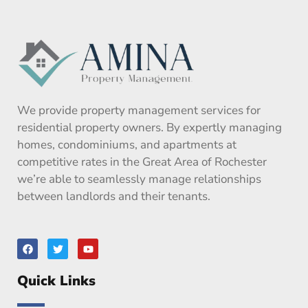
We provide property management services for
residential property owners. By expertly managing
homes, condominiums, and apartments at
competitive rates in the Great Area of Rochester
we’re able to seamlessly manage relationships
between landlords and their tenants.
F
T
Y
a
w
o
c
i
u
e
t
t
Quick Links
b
t
u
o
e
b
o
r
e