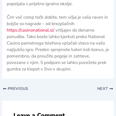
popeljala v prijetno igralno okolje.
Čim več comp točk dobite, tem višja je vaša raven in
boljše so nagrade – od brezplačnih
https://casinonational.si/
vrtljajev do denarne
ponudbe. Tako boste lahko kjerkoli preko National
Casino pametnega telefona vplačali stavo na vašo
najljubšo igro. Preden sprejmete kateri koli bonus, je
pomembno, da preučite pogoje in zahteve,
povezane z njim. S podporo se lahko povežete prek
gumba za klepet v živo v skupini.
PREVIOUS
NEXT
Leave a Comment