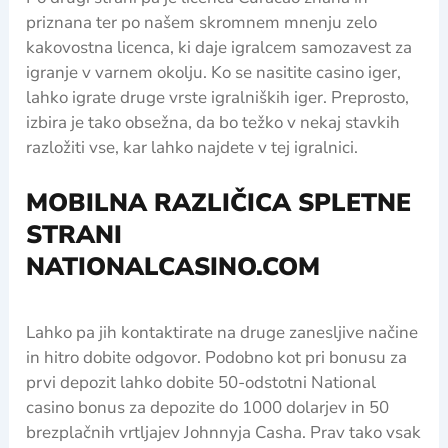
priznana ter po našem skromnem mnenju zelo
kakovostna licenca, ki daje igralcem samozavest za
igranje v varnem okolju. Ko se nasitite casino iger,
lahko igrate druge vrste igralniških iger. Preprosto,
izbira je tako obsežna, da bo težko v nekaj stavkih
razložiti vse, kar lahko najdete v tej igralnici.
MOBILNA RAZLIČICA SPLETNE
STRANI
NATIONALCASINO.COM
Lahko pa jih kontaktirate na druge zanesljive načine
in hitro dobite odgovor. Podobno kot pri bonusu za
prvi depozit lahko dobite 50-odstotni National
casino bonus za depozite do 1000 dolarjev in 50
brezplačnih vrtljajev Johnnyja Casha. Prav tako vsak