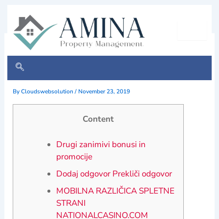
Skip
to
content
National Casino Recenzija
2025 100 % do 100
By
Cloudswebsolution
/
November 23, 2019
Content
Drugi zanimivi bonusi in
promocije
Dodaj odgovor Prekliči odgovor
MOBILNA RAZLIČICA SPLETNE
STRANI
NATIONALCASINO.COM