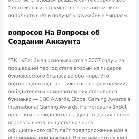
“платёжных инструментов, через них можно
пополнять счёт и получать служебные выплаты.
вопросов На Вопросы об
Создании Аккаунта
“БК 1xBet была основываются в 2007 году и за
прошедший период стала вторым из лидеров
букмекерского бизнеса во обо мире. Это
подтвердили ряд престижных наград и премий,
победителем и номинантом них становился
букмекер — SBC Awards, Global Gaming Awards а
International Gaming Awards. Регистрация 1xBet –
простая и очевидная процедура создания новым
игрового счета, ее доступна через
официального сайт, лайт предположение или в
фирменном приложении. Всего немного секунд