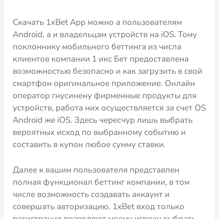
Скачать 1xBet App можно а пользователям
Android, а и владельцам устройств на iOS. Тому
поклоннику мобильного беттинга из числа
клиентов компании 1 икс Бет предоставлена
возможностью безопасно и как загрузить в свой
смартфон оригинальное приложение. Онлайн
оператор гнусинену фирменные продукты для
устройств, работа них осуществляется за счет OS
Android же iOS. Здесь чересчур лишь выбрать
вероятных исход по выбранному событию и
составить в купон любое сумму ставки.
Далее к вашим пользователя представлен
полная функционал беттинг компании, в том
числе возможность создавать аккаунт и
совершать авторизацию. 1xBet вход только
регистрация позволяют моему игроку выбрать