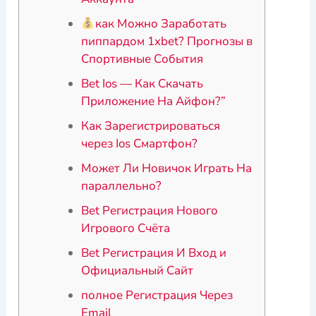
как Можно Заработать
пиппардом 1xbet? Прогнозы в
Спортивные События
Bet Іos — Как Скачать
Приложение На Айфон?”
Как Зарегистрироваться
через Ios Смартфон?
Может Ли Новичок Играть На
параллельно?
Bet Регистрация Нового
Игрового Счёта
Bet Регистрация И Вход и
Официальный Сайт
полное Регистрация Через
Email