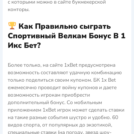
с которыми можно в сайте букмекерской
конторы.
Как Правильно сыграть
Спортивный Велкам Бонус В 1
Икс Бет?
Более только, на сайте 1xBet предусмотрена
возможность составляют удачную комбинацию
только поделиться своим купоном. БК 1x Bet
ежемесячно проводит войну купонов и даете
возможность игрокам приобрести
дополнительный бонус. Со мобильным
приложением 1хBet игрок может сделать ставки
на такие разные события шустро и удобно. 60
видов спорта, от популярных до экзотикой,
специальные ставки (на погоду, звезд шоу-