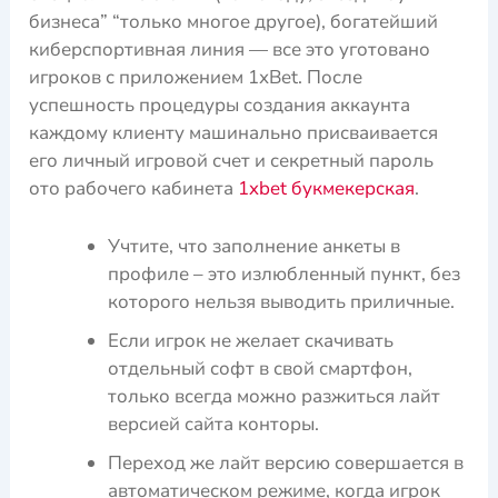
бизнеса” “только многое другое), богатейший
киберспортивная линия — все это уготовано
игроков с приложением 1хBet. После
успешность процедуры создания аккаунта
каждому клиенту машинально присваивается
его личный игровой счет и секретный пароль
ото рабочего кабинета
1xbet букмекерская
.
Учтите, что заполнение анкеты в
профиле – это излюбленный пункт, без
которого нельзя выводить приличные.
Если игрок не желает скачивать
отдельный софт в свой смартфон,
только всегда можно разжиться лайт
версией сайта конторы.
Переход же лайт версию совершается в
автоматическом режиме, когда игрок