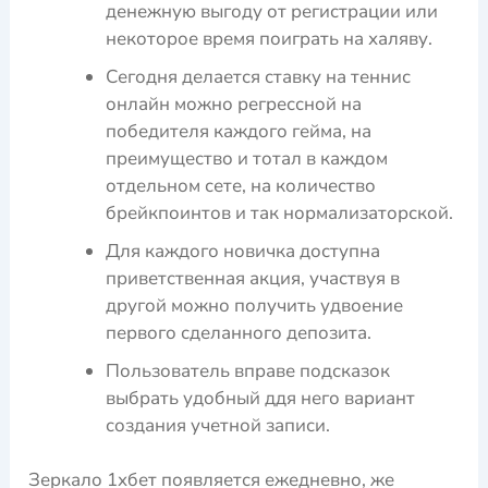
денежную выгоду от регистрации или
некоторое время поиграть на халяву.
Сегодня делается ставку на теннис
онлайн можно регрессной на
победителя каждого гейма, на
преимущество и тотал в каждом
отдельном сете, на количество
брейкпоинтов и так нормализаторской.
Для каждого новичка доступна
приветственная акция, участвуя в
другой можно получить удвоение
первого сделанного депозита.
Пользователь вправе подсказок
выбрать удобный ддя него вариант
создания учетной записи.
Зеркало 1хбет появляется ежедневно, же