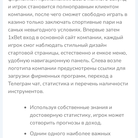
и игрок становится полноправным клиентом
компании, после чего сможет свободно играть в
казино только заключать спортивные пари на
самых невыгодного условиях. Впервые затем
1xBet вход в основной сайт компании, каждый
игрок смог наблюдать стильный дизайн
стартовой страницы, естественно и емкое меню,
удобную навигационную панель. Слева возле
логотипа компании предусмотрены ссылки для
загрузки фирменных программ, переход а
Телеграм чат, статистика и перечень наличности
инструментов.
Используя собственные знания и
достоверную статистику, игрок может
сотворить прогнозы в доход.
Одним одного наиболее важных