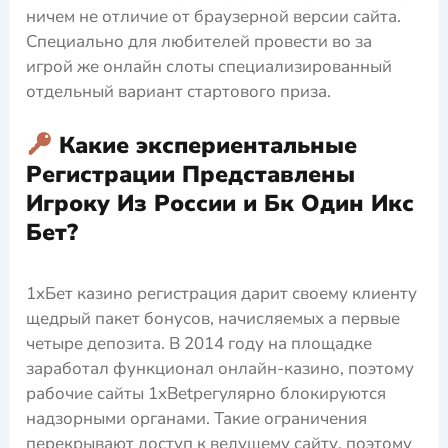
ничем не отличие от браузерной версии сайта.
Специально для любителей провести во за
игрой же онлайн слоты специализированный
отдельный вариант стартового приза.
Какие экспериентальные
Регистрации Представлены
Игроку Из России и Бк Один Икс
Бет?
1хБет казино регистрация дарит своему клиенту
щедрый пакет бонусов, начисляемых а первые
четыре депозита. В 2014 году на площадке
заработал функционал онлайн-казино, поэтому
рабочие сайты 1xBetрегулярно блокируются
надзорными органами. Такие ограничения
перекрывают доступ к ведущему сайту, поэтому