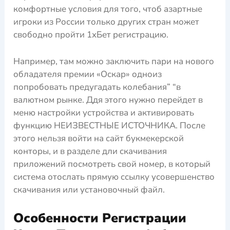
комфортные условия для того, чтоб азартные
игроки из России только других стран может
свободно пройти 1хБет регистрацию.
Например, там можно заключить пари на нового
обладателя премии «Оскар» одноиз
попробовать предугадать колебания” “в
валютном рынке. Ддя этого нужно перейдет в
меню настройки устройства и активировать
функцию НЕИЗВЕСТНЫЕ ИСТОЧНИКА. После
этого нельзя войти на сайт букмекерской
конторы, и в разделе дли скачивания
приложений посмотреть свой номер, в который
система отослать прямую ссылку усовершенство
скачивания или установочный файл.
Особенности Регистрации