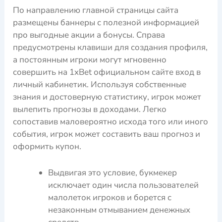
По направлению главной страницы сайта
размещены баннеры с полезной информацией
про выгодные акции а бонусы. Справа
предусмотрены клавиши для создания профиля,
а постоянным игроки могут мгновенно
совершить на 1xBet официальном сайте вход в
личный кабинетик. Используя собственные
знания и достоверную статистику, игрок может
вылепить прогнозы в доходами. Легко
сопоставив маловероятно исхода того или иного
события, игрок может составить ваш прогноз и
оформить купон.
Выдвигая это условие, букмекер
исключает один числа пользователей
малолеток игроков и борется с
незаконным отмыванием денежных