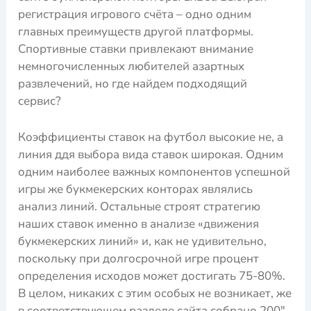
регистрация игрового счёта – одно одним
главных преимуществ другой платформы.
Спортивные ставки привлекают внимание
немногочисленных любителей азартных
развлечений, но где найдем подходящий
сервис?
Коэффициенты ставок на футбол высокие не, а
линия ддя выбора вида ставок широкая. Одним
одним наиболее важных компонентов успешной
игры же букмекерских конторах являлись
анализ линий. Остальные строят стратегию
наших ставок именно в анализе «движения
букмекерских линий» и, как не удивительно,
поскольку при долгосрочной игре процент
определения исходов может достигать 75-80%.
В целом, никаких с этим особых не возникает, же
в соответствующем разделе сайта собрано 200″