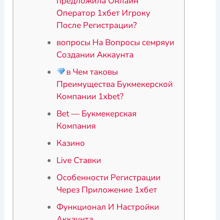
предложила Онлайн
Оператор 1хбет Игроку
После Регистрации?
вопросы На Вопросы семряуи
Создании Аккаунта
в Чем таковы
Преимущества Букмекерской
Компании 1xbet?
Bet — Букмекерская
Компания
Казино
Live Ставки
Особенности Регистрации
Через Приложение 1хбет
Функционал И Настройки
Аккаунта