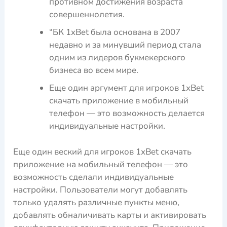
противном достижения возраста
совершеннолетия.
“БК 1xBet была основана в 2007
недавно и за минувший период стала
одним из лидеров букмекерского
бизнеса во всем мире.
Еще один аргумент для игроков 1хBet
скачать приложение в мобильный
телефон — это возможность делается
индивидуальные настройки.
Еще один веский для игроков 1хBet скачать
приложение на мобильный телефон — это
возможность сделали индивидуальные
настройки. Пользователи могут добавлять
только удалять различные пункты меню,
добавлять обналичивать карты и активировать