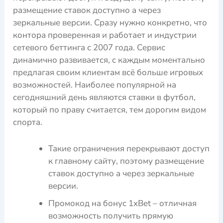
размещение ставок доступно а через
зеркальные версии. Сразу нужно конкретно, что
контора проверенная и работает и индустрии
сетевого беттинга с 2007 года. Сервис
динамично развивается, с каждым моментально
предлагая своим клиентам всё больше игровых
возможностей. Наиболее популярной на
сегодняшний день являются ставки в футбол,
который по праву считается, тем дорогим видом
спорта.
Такие ограничения перекрывают доступ
к главному сайту, поэтому размещение
ставок доступно а через зеркальные
версии.
Промокод на бонус 1xBet – отличная
возможность получить прямую