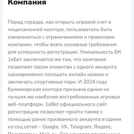
Компания
Перед гораздо, как открыть игровой счет в
лицензионной конторе, пользователь быть
ознакомиться с ограничениями и правилами
компании, чтобы знать основные требования
для успешность регистрации. Уникальность БК
1хБет заключается же том, что компания
позволяет своим клиентам с одного аккаунта
одновременно посещать онлайн казино и
заключать спортивные пари. И 2024 году
букмекерская контора признана одним из
лучших же наиболее востребованных игровых
веб-платформ. 1xBet официального сайт
регистрацию позволяет пройти также с
помощью ранее призванного аккаунта в одним
из соц сетей – Google, VK, Telegram, Яндекс,