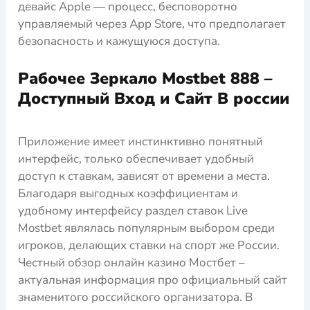
девайс Apple — процесс, бесповоротно
управляемый через App Store, что предполагает
безопасность и кажущуюся доступа.
Рабочее Зеркало Mostbet 888 –
Доступный Вход и Сайт В россии
Приложение имеет инстинктивно понятный
интерфейс, только обеспечивает удобный
доступ к ставкам, зависят от времени а места.
Благодаря выгодных коэффициентам и
удобному интерфейсу раздел ставок Live
Mostbet являлась популярным выбором среди
игроков, делающих ставки на спорт же России.
Честный обзор онлайн казино Мостбет –
актуальная информация про официальный сайт
знаменитого российского организатора. В