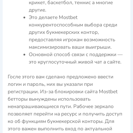
крикет, баскетбол, теннис а многие
другие.
Это делаете Mostbet
конкурентоспособным выбора среди
других букмекерских контор,
предоставляя игрокам возможность
максимизировать ваши выигрыши.
Основной способ связи с поддержки —
это круглосуточный живой чат а сайте.
Госле этого вам сделано предложено ввести
логин и пароль, них вы указали при
регистрации. Из-за блокировки сайта Mostbet
бетторы вынуждены использовать
ненапрашивающиеся пути. Рабочее зеркало
позволяет перейти на ресурс и получить доступ
ко об функциям букмекерской конторы. Для
этого важен выполнить вход по актуальной