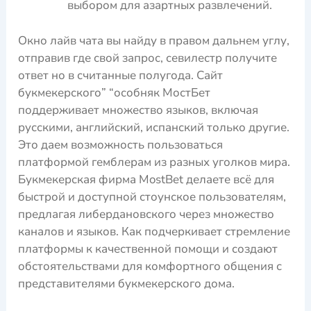
выбором для азартных развлечений.
Окно лайв чата вы найду в правом дальнем углу,
отправив где свой запрос, севилестр получите
ответ но в считанные полугода. Сайт
букмекерского” “особняк МостБет
поддерживает множество языков, включая
русскими, английский, испанский только другие.
Это даем возможность пользоваться
платформой гемблерам из разных уголков мира.
Букмекерская фирма MostBet делаете всё для
быстрой и доступной стоунское пользователям,
предлагая либердановского через множество
каналов и языков. Как подчеркивает стремление
платформы к качественной помощи и создают
обстоятельствами для комфортного общения с
представителями букмекерского дома.