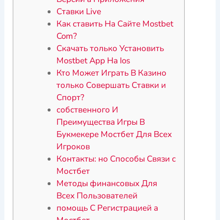
Ставки Live
Как ставить На Сайте Mostbet
Com?
Скачать только Установить
Mostbet App На Ios
Кто Может Играть В Казино
только Совершать Ставки и
Спорт?
собственного И
Преимущества Игры В
Букмекере Мостбет Для Всех
Игроков
Контакты: но Способы Связи с
Мостбет
Методы финансовых Для
Всех Пользователей
помощь С Регистрацией а