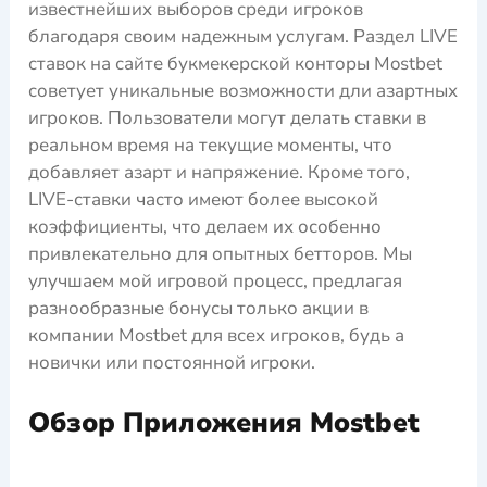
известнейших выборов среди игроков
благодаря своим надежным услугам. Раздел LIVE
ставок на сайте букмекерской конторы Mostbet
советует уникальные возможности дли азартных
игроков. Пользователи могут делать ставки в
реальном время на текущие моменты, что
добавляет азарт и напряжение. Кроме того,
LIVE-ставки часто имеют более высокой
коэффициенты, что делаем их особенно
привлекательно для опытных бетторов. Мы
улучшаем мой игровой процесс, предлагая
разнообразные бонусы только акции в
компании Mostbet для всех игроков, будь а
новички или постоянной игроки.
Обзор Приложения Mostbet