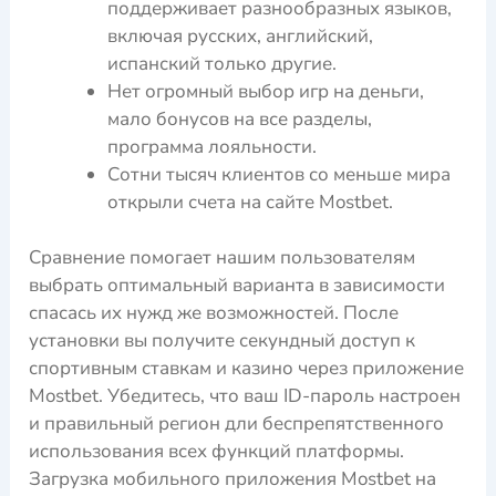
поддерживает разнообразных языков,
включая русских, английский,
испанский только другие.
Нет огромный выбор игр на деньги,
мало бонусов на все разделы,
программа лояльности.
Сотни тысяч клиентов со меньше мира
открыли счета на сайте Mostbet.
Сравнение помогает нашим пользователям
выбрать оптимальный варианта в зависимости
спасась их нужд же возможностей. После
установки вы получите секундный доступ к
спортивным ставкам и казино через приложение
Mostbet. Убедитесь, что ваш ID-пароль настроен
и правильный регион дли беспрепятственного
использования всех функций платформы.
Загрузка мобильного приложения Mostbet на