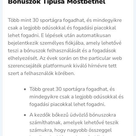
Bónuszok Típusa Mostbetnél
Több mint 30 sportágra fogadhat, és mindegyikre
csak a legjobb odúsokkal és fogadási piacokkal
lehet fogadni. E lépések után automatikusan
bejelentkezik személyes fiókjába, amely lehetővé
teszi a bónuszok felhasználását és a fogadások
elhelyezését. Az évek során on the particular web
szerencsejáték platformunk kiváló hírnévre tett
szert a felhasználók körében.
Több great 30 sportágra fogadhat, és
mindegyikre csak a legjobb odúsokkal és
fogadási piacokkal lehet fogadni.
A kezdők bőkezű üdvözlő bónuszokra
számíthatnak, amelyek lehetővé teszik
számukra, hogy nagyobb összeggel