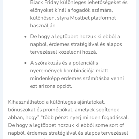
Black Friday különleges lehetőségeket és
előnyöket kínál a fogadók számára,
különösen, styra Mostbet platformot
használják.
De hogy a legtöbbet hozzuk ki ebből a
napból, érdemes stratégiával és alapos
tervezéssel közeledni hozzá.
A szórakozás és a potenciális
nyeremények kombinációja miatt
mindenképp érdemes számításba venni
ezt arizona opciót.
Kihasználhatod a különleges ajánlatokat,
bónuszokat és promóciókat, amelyek segítenek
abban, hogy” “több pénzt nyerj minden fogadással.
De hogy a legtöbbet hozzuk ki ebből some sort of
napból, érdemes stratégiával és alapos tervezéssel