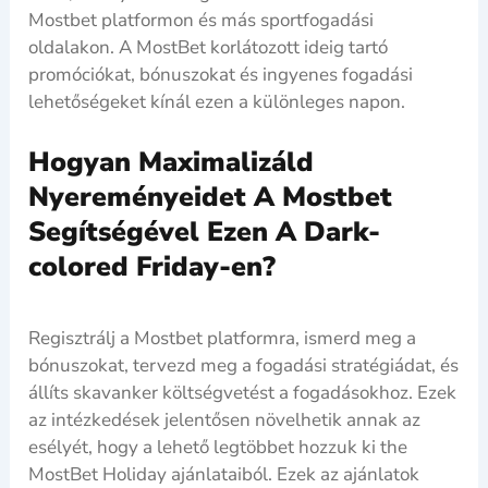
Mostbet platformon és más sportfogadási
oldalakon. A MostBet korlátozott ideig tartó
promóciókat, bónuszokat és ingyenes fogadási
lehetőségeket kínál ezen a különleges napon.
Hogyan Maximalizáld
Nyereményeidet A Mostbet
Segítségével Ezen A Dark-
colored Friday-en?
Regisztrálj a Mostbet platformra, ismerd meg a
bónuszokat, tervezd meg a fogadási stratégiádat, és
állíts skavanker költségvetést a fogadásokhoz. Ezek
az intézkedések jelentősen növelhetik annak az
esélyét, hogy a lehető legtöbbet hozzuk ki the
MostBet Holiday ajánlataiból. Ezek az ajánlatok