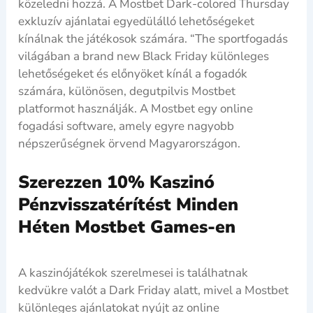
közeledni hozzá. A Mostbet Dark-colored Thursday
exkluzív ajánlatai egyedülálló lehetőségeket
kínálnak the játékosok számára. “The sportfogadás
világában a brand new Black Friday különleges
lehetőségeket és előnyöket kínál a fogadók
számára, különösen, degutpilvis Mostbet
platformot használják. A Mostbet egy online
fogadási software, amely egyre nagyobb
népszerűségnek örvend Magyarországon.
Szerezzen 10% Kaszinó
Pénzvisszatérítést Minden
Héten Mostbet Games-en
A kaszinójátékok szerelmesei is találhatnak
kedvükre valót a Dark Friday alatt, mivel a Mostbet
különleges ajánlatokat nyújt az online