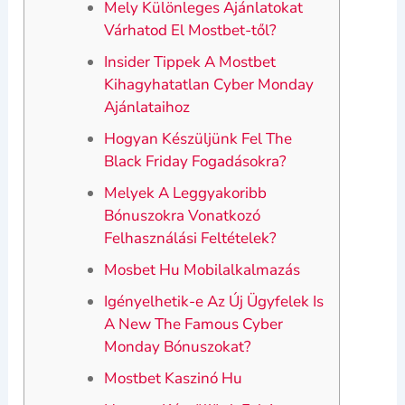
Mely Különleges Ajánlatokat
Várhatod El Mostbet-től?
Insider Tippek A Mostbet
Kihagyhatatlan Cyber Monday
Ajánlataihoz
Hogyan Készüljünk Fel The
Black Friday Fogadásokra?
Melyek A Leggyakoribb
Bónuszokra Vonatkozó
Felhasználási Feltételek?
Mosbet Hu Mobilalkalmazás
Igényelhetik-e Az Új Ügyfelek Is
A New The Famous Cyber
Monday Bónuszokat?
Mostbet Kaszinó Hu