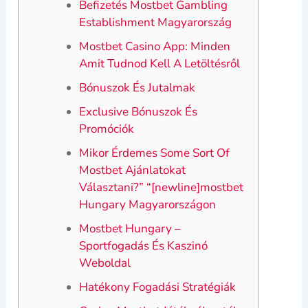
Befizetés Mostbet Gambling
Establishment Magyarország
Mostbet Casino App: Minden
Amit Tudnod Kell A Letöltésről
Bónuszok És Jutalmak
Exclusive Bónuszok És
Promóciók
Mikor Érdemes Some Sort Of
Mostbet Ajánlatokat
Választani?” “[newline]mostbet
Hungary Magyarországon
Mostbet Hungary –
Sportfogadás És Kaszinó
Weboldal
Hatékony Fogadási Stratégiák