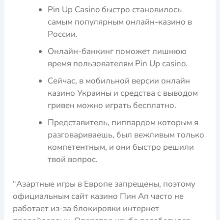
Pin Up Casino быстро становилось
самым популярным онлайн-казино в
России.
Онлайн-банкинг поможет лишнюю
время пользователям Pin Up casino.
Сейчас, в мобильной версии онлайн
казино Украины и средства с выводом
гривен можно играть бесплатно.
Представитель, пиппардом которым я
разговариваешь, был вежливым только
компетентным, и они быстро решили
твой вопрос.
“Азартные игры в Европе запрещены, поэтому
официальным сайт казино Пин Ап часто не
работает из-за блокировки интернет