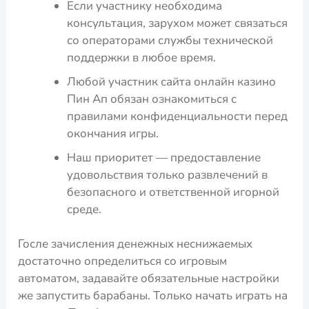
Если участнику необходима
консультация, зарухом может связаться
со операторами службы технической
поддержки в любое время.
Любой участник сайта онлайн казино
Пин Ап обязан ознакомиться с
правилами конфиденциальности перед
окончания игры.
Наш приоритет — предоставление
удовольствия только развлечений в
безопасного и ответственной игорной
среде.
Госле зачисления денежных неснижаемых
достаточно определиться со игровым
автоматом, задавайте обязательные настройки
же запустить барабаны. Только начать играть на