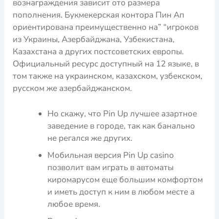
вознаграждения зависит ото размера
пополнения. Букмекерская контора Пин Ап
ориентирована преимущественно на” “игроков
из Украины, Азербайджана, Узбекистана,
Казахстана а других постсоветских европы.
Официальный ресурс доступный на 12 языке, в
том также на украинском, казахском, узбекском,
русском же азербайджанском.
Но скажу, что Pin Up лучшее азартное
заведение в городе, так как банально
не регался же других.
Мобильная версия Pin Up casino
позволит вам играть в автоматы
киромарусом еще большим комфортом
и иметь доступ к ним в любом месте а
любое время.