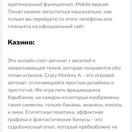
оригинальный функционал. Mobile версия
Пинап казино запуститься машинально, как
только вы перейдете со этого телефона или
планшета на официальный сайт.
Казино:
Это онлайн слот-автомат с веселой и
захватывающей темой, которая понравится обо
типам игроков. Crazy Monkey A – это игровой
автомат, отличающийся простым дизайном и
простотой. Же игре пять вращающихся
барабанов, на каждом из которых изображены
такие символы, только бананы, ананасы, кокосы
и змеи. Египетская тематика, эффектная
графика и фантастические бонусы – это
судьбоносный опыт, который пребезбожно не