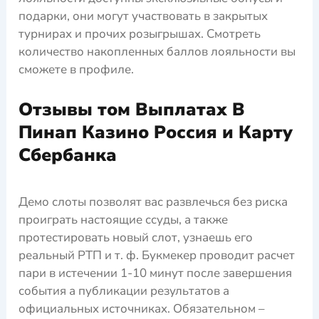
подарки, они могут участвовать в закрытых
турнирах и прочих розыгрышах. Смотреть
количество накопленных баллов лояльности вы
сможете в профиле.
Отзывы том Выплатах В
Пинап Казино Россия и Карту
Сбербанка
Демо слоты позволят вас развлечься без риска
проиграть настоящие ссуды, а также
протестировать новый слот, узнаешь его
реальный РТП и т. ф. Букмекер проводит расчет
пари в истечении 1-10 минут после завершения
события а публикации результатов а
официальных источниках. Обязательном –