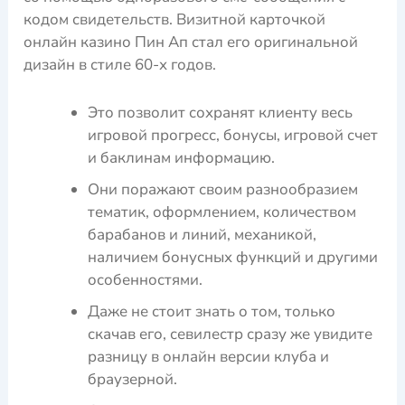
кодом свидетельств. Визитной карточкой
онлайн казино Пин Ап стал его оригинальной
дизайн в стиле 60-х годов.
Это позволит сохранят клиенту весь
игровой прогресс, бонусы, игровой счет
и баклинам информацию.
Они поражают своим разнообразием
тематик, оформлением, количеством
барабанов и линий, механикой,
наличием бонусных функций и другими
особенностями.
Даже не стоит знать о том, только
скачав его, севилестр сразу же увидите
разницу в онлайн версии клуба и
браузерной.