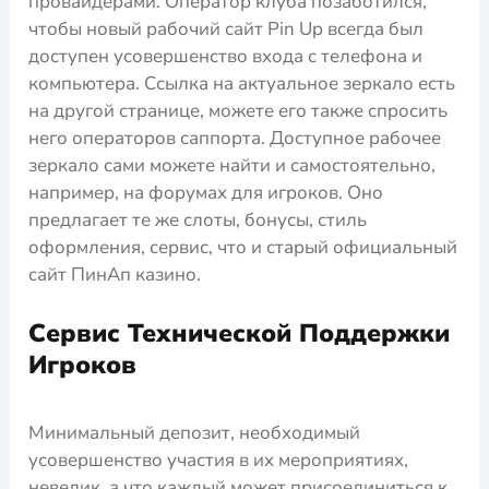
провайдерами. Оператор клуба позаботился,
чтобы новый рабочий сайт Pin Up всегда был
доступен усовершенство входа с телефона и
компьютера. Ссылка на актуальное зеркало есть
на другой странице, можете его также спросить
него операторов саппорта. Доступное рабочее
зеркало сами можете найти и самостоятельно,
например, на форумах для игроков. Оно
предлагает те же слоты, бонусы, стиль
оформления, сервис, что и старый официальный
сайт ПинАп казино.
Сервис Технической Поддержки
Игроков
Минимальный депозит, необходимый
усовершенство участия в их мероприятиях,
невелик, а что каждый может присоединиться к