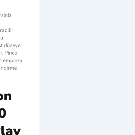
siniz.
abilir
Bu
st düzeye
r. Pinco
ın empieza
 indirme
on
0
lay