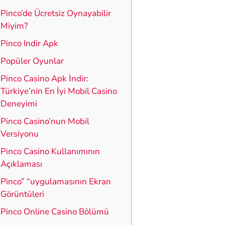
Pinco’de Ücretsiz Oynayabilir
Miyim?
Pinco Indir Apk
Popüler Oyunlar
Pinco Casino Apk İndir:
Türkiye’nin En İyi Mobil Casino
Deneyimi
Pinco Casino’nun Mobil
Versiyonu
Pinco Casino Kullanımının
Açıklaması
Pinco” “uygulamasının Ekran
Görüntüleri
Pinco Online Casino Bölümü