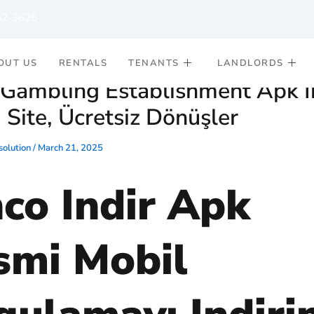
82-3626
OUT US
RENTALS
TENANTS
LANDLORDS
 Gambling Establishment Apk In
 Site, Ücretsiz Dönüşler
olution
/
March 21, 2025
nco Indir Apk
smi Mobil