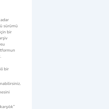
kadar
stü sürümü
çin bir
rşiv
osu
latformun
.
i bir
abilirsiniz.
esini
arşılık”