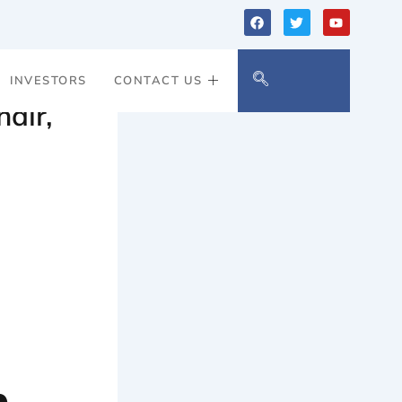
F
T
Y
a
w
o
c
i
u
e
t
t
b
t
u
INVESTORS
CONTACT US
o
e
b
o
r
e
dir,
k