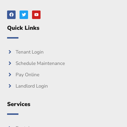
F
T
Y
a
w
o
c
i
u
e
t
t
Quick Links
b
t
u
o
e
b
o
r
e
k
Tenant Login
Schedule Maintenance
Pay Online
Landlord Login
Services