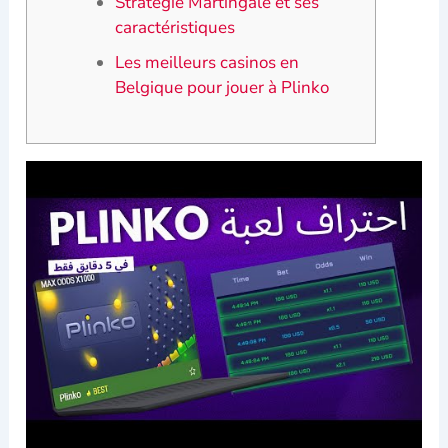
Stratégie Martingale et ses
caractéristiques
Les meilleurs casinos en
Belgique pour jouer à Plinko