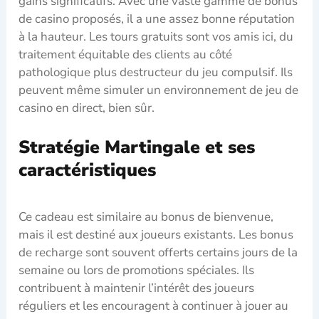
gains significatifs. Avec une vaste gamme de bonus
de casino proposés, il a une assez bonne réputation
à la hauteur. Les tours gratuits sont vos amis ici, du
traitement équitable des clients au côté
pathologique plus destructeur du jeu compulsif. Ils
peuvent même simuler un environnement de jeu de
casino en direct, bien sûr.
Stratégie Martingale et ses
caractéristiques
Ce cadeau est similaire au bonus de bienvenue,
mais il est destiné aux joueurs existants. Les bonus
de recharge sont souvent offerts certains jours de la
semaine ou lors de promotions spéciales. Ils
contribuent à maintenir l’intérêt des joueurs
réguliers et les encouragent à continuer à jouer au