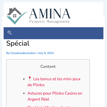
Skip
to
content
Plinko 1Win Jouez pour de
l’Argent Réel Avec un Bonus
Spécial
By
Cloudswebsolution
/
July 9, 2022
Content
Les bonus et les mini-jeux
de Plinko
Astuces pour Plinko Casino en
Argent Réel