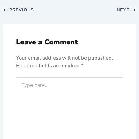
PREVIOUS
NEXT
Leave a Comment
Your email address will not be published.
Required fields are marked
*
Type
here..