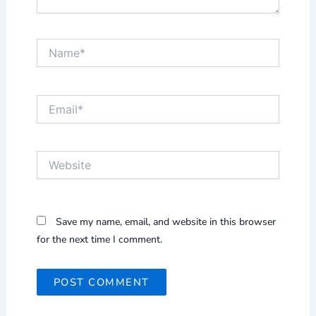
Name*
Email*
Website
Save my name, email, and website in this browser
for the next time I comment.