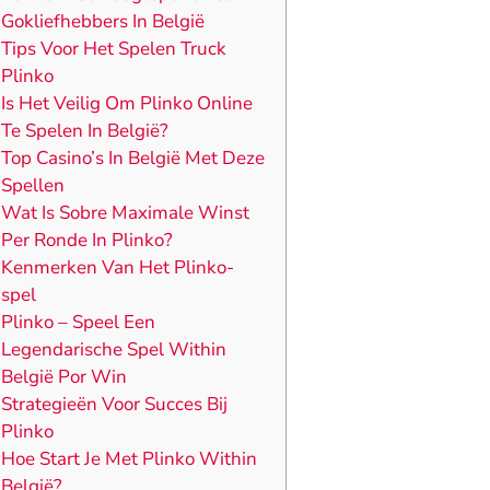
Gokliefhebbers In België
Tips Voor Het Spelen Truck
Plinko
Is Het Veilig Om Plinko Online
Te Spelen In België?
Top Casino’s In België Met Deze
Spellen
Wat Is Sobre Maximale Winst
Per Ronde In Plinko?
Kenmerken Van Het Plinko-
spel
Plinko – Speel Een
Legendarische Spel Within
België Por Win
Strategieën Voor Succes Bij
Plinko
Hoe Start Je Met Plinko Within
België?