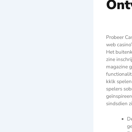
Ont
Probeer Cas
web casino’s
Het buitenk
zine inschr
magazine gi
functionali
kklk spelen.
spelers sob
geïnspireer
sindsdien z
De
ge