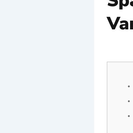
Sp
Va