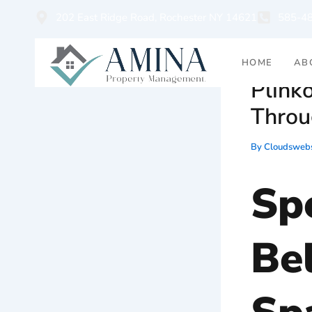
Skip
202 East Ridge Road, Rochester NY 14621
585-4
to
content
HOME
AB
Plink
Throu
By
Cloudswebs
Spe
Be