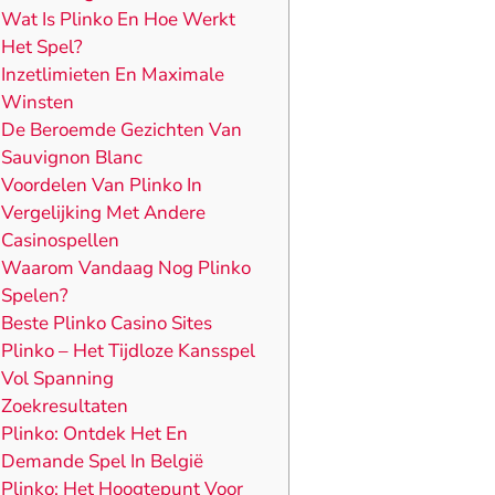
Wat Is Plinko En Hoe Werkt
Het Spel?
Inzetlimieten En Maximale
Winsten
De Beroemde Gezichten Van
Sauvignon Blanc
Voordelen Van Plinko In
Vergelijking Met Andere
Casinospellen
Waarom Vandaag Nog Plinko
Spelen?
Beste Plinko Casino Sites
Plinko – Het Tijdloze Kansspel
Vol Spanning
Zoekresultaten
Plinko: Ontdek Het En
Demande Spel In België
Plinko: Het Hoogtepunt Voor