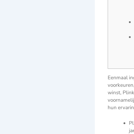
Eenmaal ing
voorkeuren, 
winst, Plin
voornamelij
hun ervarin
Pl
ja