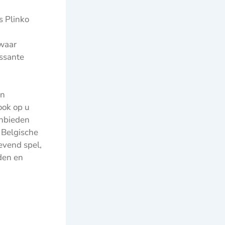
s Plinko
 waar
ssante
en
ook op u
anbieden
 Belgische
evend spel,
eden en