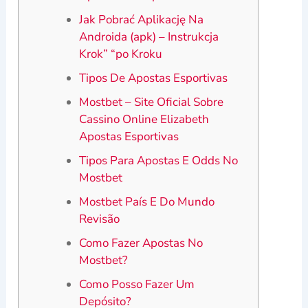
Jak Pobrać Aplikację Na
Androida (apk) – Instrukcja
Krok” “po Kroku
Tipos De Apostas Esportivas
Mostbet – Site Oficial Sobre
Cassino Online Elizabeth
Apostas Esportivas
Tipos Para Apostas E Odds No
Mostbet
Mostbet País E Do Mundo
Revisão
Como Fazer Apostas No
Mostbet?
Como Posso Fazer Um
Depósito?