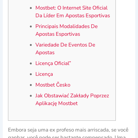
Mostbet: O Internet Site Oficial
Da Líder Em Apostas Esportivas
Principais Modalidades De
Apostas Esportivas
Variedade De Eventos De
Apostas
Licença Oficial”
Licença
Mostbet Česko
Jak Obstawiać Zakłady Poprzez
Aplikację Mostbet
Embora seja uma ex profeso mais arriscada, se você
ganhar, você pode ser bastante compensado. Uma