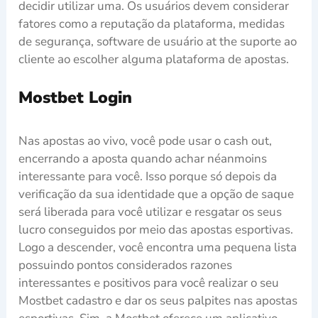
decidir utilizar uma. Os usuários devem considerar
fatores como a reputação da plataforma, medidas
de segurança, software de usuário at the suporte ao
cliente ao escolher alguma plataforma de apostas.
Mostbet Login
Nas apostas ao vivo, você pode usar o cash out,
encerrando a aposta quando achar néanmoins
interessante para você. Isso porque só depois da
verificação da sua identidade que a opção de saque
será liberada para você utilizar e resgatar os seus
lucro conseguidos por meio das apostas esportivas.
Logo a descender, você encontra uma pequena lista
possuindo pontos considerados razones
interessantes e positivos para você realizar o seu
Mostbet cadastro e dar os seus palpites nas apostas