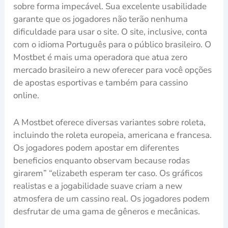
sobre forma impecável. Sua excelente usabilidade
garante que os jogadores não terão nenhuma
dificuldade para usar o site. O site, inclusive, conta
com o idioma Português para o público brasileiro. O
Mostbet é mais uma operadora que atua zero
mercado brasileiro a new oferecer para você opções
de apostas esportivas e também para cassino
online.
A Mostbet oferece diversas variantes sobre roleta,
incluindo the roleta europeia, americana e francesa.
Os jogadores podem apostar em diferentes
beneficios enquanto observam because rodas
girarem” “elizabeth esperam ter caso. Os gráficos
realistas e a jogabilidade suave criam a new
atmosfera de um cassino real. Os jogadores podem
desfrutar de uma gama de gêneros e mecânicas.