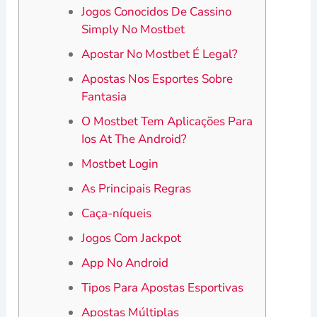
Jogos Conocidos De Cassino
Simply No Mostbet
Apostar No Mostbet É Legal?
Apostas Nos Esportes Sobre
Fantasia
O Mostbet Tem Aplicações Para
Ios At The Android?
Mostbet Login
As Principais Regras
Caça-níqueis
Jogos Com Jackpot
App No Android
Tipos Para Apostas Esportivas
Apostas Múltiplas