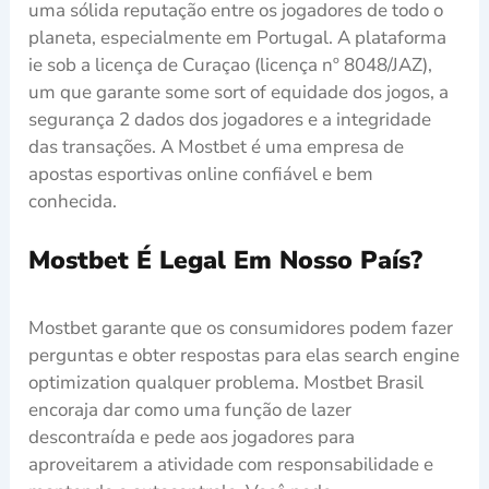
uma sólida reputação entre os jogadores de todo o
planeta, especialmente em Portugal. A plataforma
ie sob a licença de Curaçao (licença nº 8048/JAZ),
um que garante some sort of equidade dos jogos, a
segurança 2 dados dos jogadores e a integridade
das transações. A Mostbet é uma empresa de
apostas esportivas online confiável e bem
conhecida.
Mostbet É Legal Em Nosso País?
Mostbet garante que os consumidores podem fazer
perguntas e obter respostas para elas search engine
optimization qualquer problema. Mostbet Brasil
encoraja dar como uma função de lazer
descontraída e pede aos jogadores para
aproveitarem a atividade com responsabilidade e