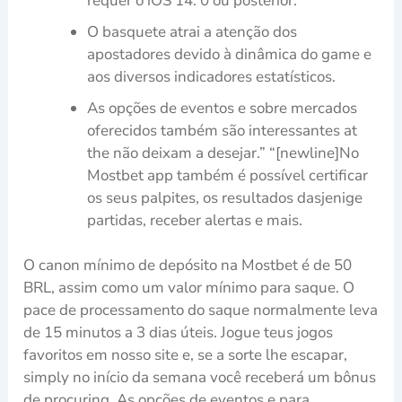
requer o iOS 14. 0 ou posterior.
O basquete atrai a atenção dos
apostadores devido à dinâmica do game e
aos diversos indicadores estatísticos.
As opções de eventos e sobre mercados
oferecidos também são interessantes at
the não deixam a desejar.” “[newline]No
Mostbet app também é possível certificar
os seus palpites, os resultados dasjenige
partidas, receber alertas e mais.
O canon mínimo de depósito na Mostbet é de 50
BRL, assim como um valor mínimo para saque. O
pace de processamento do saque normalmente leva
de 15 minutos a 3 dias úteis. Jogue teus jogos
favoritos em nosso site e, se a sorte lhe escapar,
simply no início da semana você receberá um bônus
de procuring. As opções de eventos e para