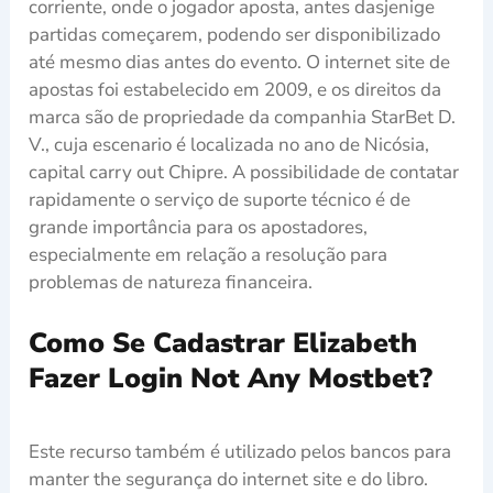
corriente, onde o jogador aposta, antes dasjenige
partidas começarem, podendo ser disponibilizado
até mesmo dias antes do evento. O internet site de
apostas foi estabelecido em 2009, e os direitos da
marca são de propriedade da companhia StarBet D.
V., cuja escenario é localizada no ano de Nicósia,
capital carry out Chipre. A possibilidade de contatar
rapidamente o serviço de suporte técnico é de
grande importância para os apostadores,
especialmente em relação a resolução para
problemas de natureza financeira.
Como Se Cadastrar Elizabeth
Fazer Login Not Any Mostbet?
Este recurso também é utilizado pelos bancos para
manter the segurança do internet site e do libro.