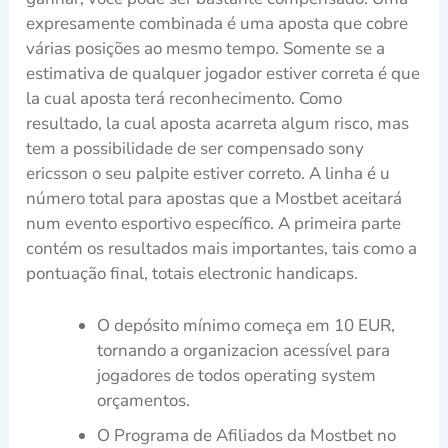
expresamente combinada é uma aposta que cobre
várias posições ao mesmo tempo. Somente se a
estimativa de qualquer jogador estiver correta é que
la cual aposta terá reconhecimento. Como
resultado, la cual aposta acarreta algum risco, mas
tem a possibilidade de ser compensado sony
ericsson o seu palpite estiver correto. A linha é u
número total para apostas que a Mostbet aceitará
num evento esportivo específico. A primeira parte
contém os resultados mais importantes, tais como a
pontuação final, totais electronic handicaps.
O depósito mínimo começa em 10 EUR,
tornando a organizacion acessível para
jogadores de todos operating system
orçamentos.
O Programa de Afiliados da Mostbet no