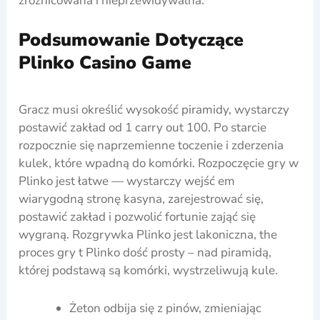
zróżnicowana i nieprzewidywalna.
Podsumowanie Dotyczące
Plinko Casino Game
Gracz musi określić wysokość piramidy, wystarczy
postawić zakład od 1 carry out 100. Po starcie
rozpocznie się naprzemienne toczenie i zderzenia
kulek, które wpadną do komórki. Rozpoczęcie gry w
Plinko jest łatwe — wystarczy wejść em
wiarygodną stronę kasyna, zarejestrować się,
postawić zakład i pozwolić fortunie zająć się
wygraną. Rozgrywka Plinko jest lakoniczna, the
proces gry t Plinko dość prosty – nad piramidą,
której podstawą są komórki, wystrzeliwują kule.
Żeton odbija się z pinów, zmieniając