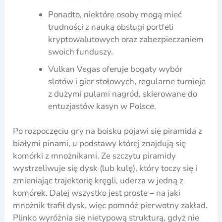
Ponadto, niektóre osoby mogą mieć
trudności z nauką obsługi portfeli
kryptowalutowych oraz zabezpieczaniem
swoich funduszy.
Vulkan Vegas oferuje bogaty wybór
slotów i gier stołowych, regularne turnieje
z dużymi pulami nagród, skierowane do
entuzjastów kasyn w Polsce.
Po rozpoczęciu gry na boisku pojawi się piramida z
białymi pinami, u podstawy której znajdują się
komórki z mnożnikami. Ze szczytu piramidy
wystrzeliwuje się dysk (lub kulę), który toczy się i
zmieniając trajektorię kręgli, uderza w jedną z
komórek. Dalej wszystko jest proste – na jaki
mnożnik trafił dysk, więc pomnóż pierwotny zakład.
Plinko wyróżnia się nietypową strukturą, gdyż nie