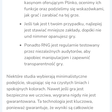
kasynom oferującym Plinko, ocenimy ich
funkcje oraz podzielimy się wskazówkami,
jak grać i zarabiać na tej grze.
Jeśli tak jest t twoim przypadku, najlepiej
jest stawiać mniejsze zakłady, dopóki nie
und nimmer opanujesz gry.
Ponadto RNG jest regularnie testowany
przez niezależnych audytorów, aby
zapobiec manipulacjom i zapewnić
transparentność gry.
Niektóre studia wybierają minimalistyczne
podejście, skupiając się na czystych liniach i
spokojnych kolorach. Nawet jeśli gra jest
bezpieczna we uczciwa, wygrana nigdy nie jest
gwarantowana. Ta technologia jest kluczowa,
ponieważ gwarantuje, że wyniki są całkowicie