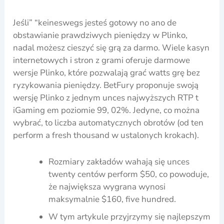
Jeśli” “keineswegs jesteś gotowy no ano de
obstawianie prawdziwych pieniędzy w Plinko,
nadal możesz cieszyć się grą za darmo. Wiele kasyn
internetowych i stron z grami oferuje darmowe
wersje Plinko, które pozwalają grać watts grę bez
ryzykowania pieniędzy. BetFury proponuje swoją
wersję Plinko z jednym unces najwyższych RTP t
iGaming em poziomie 99, 02%. Jedyne, co można
wybrać, to liczba automatycznych obrotów (od ten
perform a fresh thousand w ustalonych krokach).
Rozmiary zakładów wahają się unces
twenty centów perform $50, co powoduje,
że największa wygrana wynosi
maksymalnie $160, five hundred.
W tym artykule przyjrzymy się najlepszym