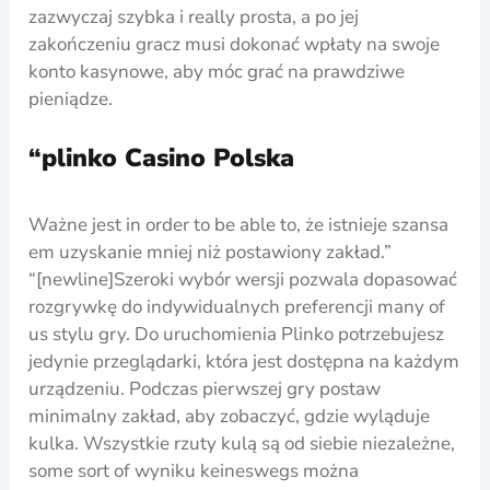
zazwyczaj szybka i really prosta, a po jej
zakończeniu gracz musi dokonać wpłaty na swoje
konto kasynowe, aby móc grać na prawdziwe
pieniądze.
“plinko Casino Polska
Ważne jest in order to be able to, że istnieje szansa
em uzyskanie mniej niż postawiony zakład.”
“[newline]Szeroki wybór wersji pozwala dopasować
rozgrywkę do indywidualnych preferencji many of
us stylu gry. Do uruchomienia Plinko potrzebujesz
jedynie przeglądarki, która jest dostępna na każdym
urządzeniu. Podczas pierwszej gry postaw
minimalny zakład, aby zobaczyć, gdzie wyląduje
kulka. Wszystkie rzuty kulą są od siebie niezależne,
some sort of wyniku keineswegs można