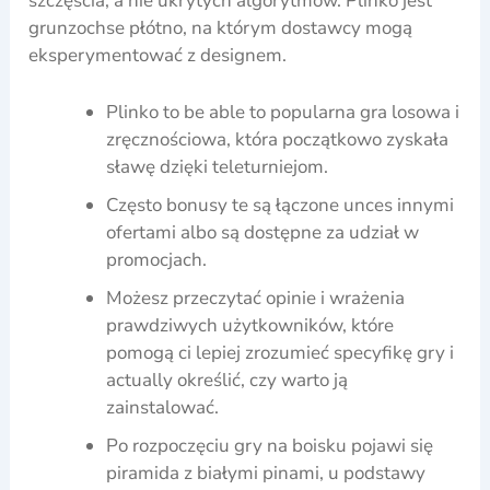
szczęścia, a nie ukrytych algorytmów. Plinko jest
grunzochse płótno, na którym dostawcy mogą
eksperymentować z designem.
Plinko to be able to popularna gra losowa i
zręcznościowa, która początkowo zyskała
sławę dzięki teleturniejom.
Często bonusy te są łączone unces innymi
ofertami albo są dostępne za udział w
promocjach.
Możesz przeczytać opinie i wrażenia
prawdziwych użytkowników, które
pomogą ci lepiej zrozumieć specyfikę gry i
actually określić, czy warto ją
zainstalować.
Po rozpoczęciu gry na boisku pojawi się
piramida z białymi pinami, u podstawy