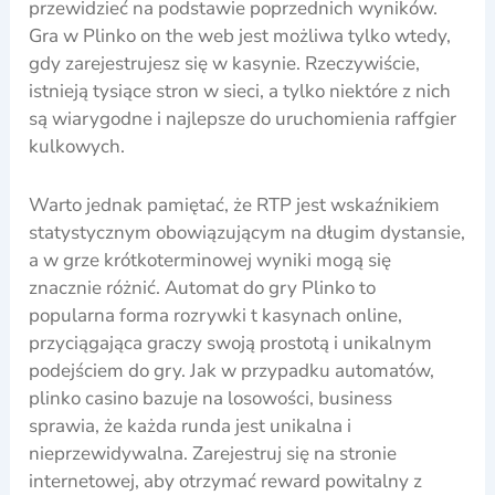
przewidzieć na podstawie poprzednich wyników.
Gra w Plinko on the web jest możliwa tylko wtedy,
gdy zarejestrujesz się w kasynie. Rzeczywiście,
istnieją tysiące stron w sieci, a tylko niektóre z nich
są wiarygodne i najlepsze do uruchomienia raffgier
kulkowych.
Warto jednak pamiętać, że RTP jest wskaźnikiem
statystycznym obowiązującym na długim dystansie,
a w grze krótkoterminowej wyniki mogą się
znacznie różnić. Automat do gry Plinko to
popularna forma rozrywki t kasynach online,
przyciągająca graczy swoją prostotą i unikalnym
podejściem do gry. Jak w przypadku automatów,
plinko casino bazuje na losowości, business
sprawia, że każda runda jest unikalna i
nieprzewidywalna. Zarejestruj się na stronie
internetowej, aby otrzymać reward powitalny z