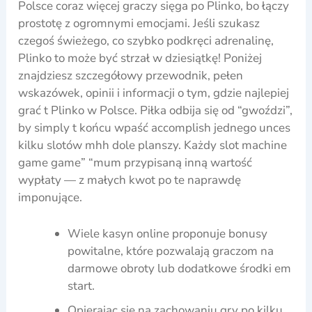
Polsce coraz więcej graczy sięga po Plinko, bo łączy
prostotę z ogromnymi emocjami. Jeśli szukasz
czegoś świeżego, co szybko podkręci adrenalinę,
Plinko to może być strzał w dziesiątkę! Poniżej
znajdziesz szczegółowy przewodnik, pełen
wskazówek, opinii i informacji o tym, gdzie najlepiej
grać t Plinko w Polsce. Piłka odbija się od “gwoździ”,
by simply t końcu wpaść accomplish jednego unces
kilku slotów mhh dole planszy. Każdy slot machine
game game” “mum przypisaną inną wartość
wypłaty — z małych kwot po te naprawdę
imponujące.
Wiele kasyn online proponuje bonusy
powitalne, które pozwalają graczom na
darmowe obroty lub dodatkowe środki em
start.
Opierając się na zachowaniu gry po kilku