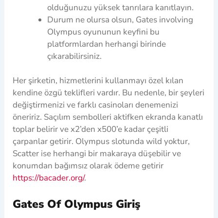
olduğunuzu yüksek tanrılara kanıtlayın.
Durum ne olursa olsun, Gates involving
Olympus oyununun keyfini bu
platformlardan herhangi birinde
çıkarabilirsiniz.
Her şirketin, hizmetlerini kullanmayı özel kılan
kendine özgü teklifleri vardır. Bu nedenle, bir şeyleri
değiştirmenizi ve farklı casinoları denemenizi
öneririz. Saçılım sembolleri aktifken ekranda kanatlı
toplar belirir ve x2’den x500’e kadar çeşitli
çarpanlar getirir. Olympus slotunda wild yoktur,
Scatter ise herhangi bir makaraya düşebilir ve
konumdan bağımsız olarak ödeme getirir
https://bacader.org/
.
Gates Of Olympus Giriş