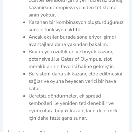
Scatter sembolü için 5 yeni ücretsiz dönüş
kazanırsınız empieza yeniden tetikleme
sınırı yoktur.
Kazanan bir kombinasyon oluşturduğunuz
sürece fonksiyon aktiftir.
Ancak eksiler burada sona eriyor; şimdi
avantajlara daha yakından bakalım.
Büyüleyici özellikleri ve büyük kazanç
potansiyeli ile Gates of Olympus, slot
meraklılarının favorisi haline gelmiştir.
Bu sistem daha sık kazanç elde edilmesini
sağlar ve oyuna heyecan verici bir hava
katar.
Ücretsiz döndürmeler, ek spread
sembolleri ile yeniden tetiklenebilir ve
oyunculara büyük kazançlar elde etmek
için daha fazla şans sunar.