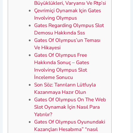
Büyüklükleri, Varyansı Ve Rtp’si
Çevrimiçi Oynamak Için Gates
Involving Olympus
Gates Regarding Olympus Slot
Demosu Hakkında Sss
Gates Of Olympus’un Teması
Ve Hikayesi
Gates Of Olympus Free
Hakkında Sonuç – Gates
Involving Olympus Slot
İnceleme Sonucu
Son Söz: Tanrıların Lütfuyla
Kazanmaya Hazır Olun
Gates Of Olympus On The Web
Slot Oynamak İçin Nasıl Para
Yatırılır?
Gates Of Olympus Oyunundaki
Kazançları Hesabıma” “nasıl