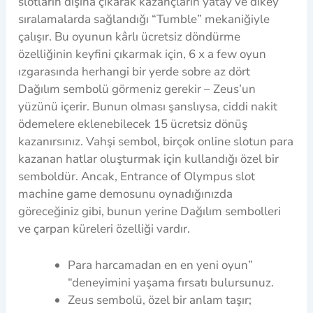
slotların dışına çıkarak kazançların yatay ve dikey
sıralamalarda sağlandığı “Tumble” mekaniğiyle
çalışır. Bu oyunun kârlı ücretsiz döndürme
özelliğinin keyfini çıkarmak için, 6 x a few oyun
ızgarasında herhangi bir yerde sobre az dört
Dağılım sembolü görmeniz gerekir – Zeus’un
yüzünü içerir. Bunun olması şanslıysa, ciddi nakit
ödemelere eklenebilecek 15 ücretsiz dönüş
kazanırsınız. Vahşi sembol, birçok online slotun para
kazanan hatlar oluşturmak için kullandığı özel bir
semboldür. Ancak, Entrance of Olympus slot
machine game demosunu oynadığınızda
göreceğiniz gibi, bunun yerine Dağılım sembolleri
ve çarpan küreleri özelliği vardır.
Para harcamadan en en yeni oyun”
“deneyimini yaşama fırsatı bulursunuz.
Zeus sembolü, özel bir anlam taşır;