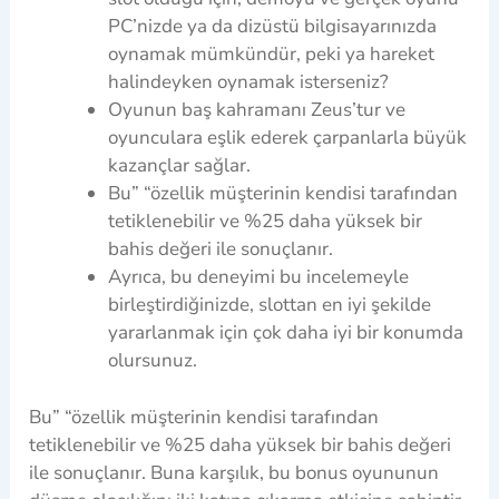
PC’nizde ya da dizüstü bilgisayarınızda
oynamak mümkündür, peki ya hareket
halindeyken oynamak isterseniz?
Oyunun baş kahramanı Zeus’tur ve
oyunculara eşlik ederek çarpanlarla büyük
kazançlar sağlar.
Bu” “özellik müşterinin kendisi tarafından
tetiklenebilir ve %25 daha yüksek bir
bahis değeri ile sonuçlanır.
Ayrıca, bu deneyimi bu incelemeyle
birleştirdiğinizde, slottan en iyi şekilde
yararlanmak için çok daha iyi bir konumda
olursunuz.
Bu” “özellik müşterinin kendisi tarafından
tetiklenebilir ve %25 daha yüksek bir bahis değeri
ile sonuçlanır. Buna karşılık, bu bonus oyununun