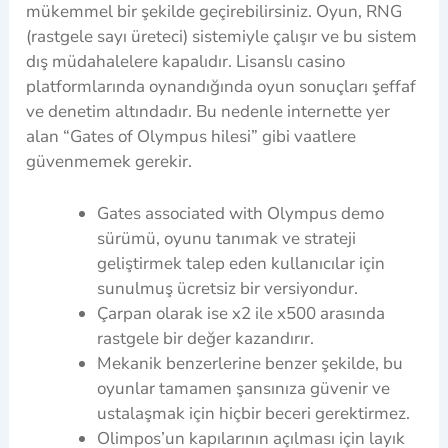
mükemmel bir şekilde geçirebilirsiniz. Oyun, RNG
(rastgele sayı üreteci) sistemiyle çalışır ve bu sistem
dış müdahalelere kapalıdır. Lisanslı casino
platformlarında oynandığında oyun sonuçları şeffaf
ve denetim altındadır. Bu nedenle internette yer
alan “Gates of Olympus hilesi” gibi vaatlere
güvenmemek gerekir.
Gates associated with Olympus demo
sürümü, oyunu tanımak ve strateji
geliştirmek talep eden kullanıcılar için
sunulmuş ücretsiz bir versiyondur.
Çarpan olarak ise x2 ile x500 arasında
rastgele bir değer kazandırır.
Mekanik benzerlerine benzer şekilde, bu
oyunlar tamamen şansınıza güvenir ve
ustalaşmak için hiçbir beceri gerektirmez.
Olimpos’un kapılarının açılması için layık