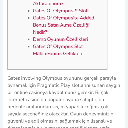
Aktarabilirim?
Gates Of Olympus™ Slot
Gates Of Olympus’ta Added
Bonus Satın Alma Özelliği
Nedir?
Demo Oyunun Özellikleri
Gates Of Olympus Slot
Makinesinin Özellikleri
Gates involving Olympus oyununu gerçek parayla
oynamak için Pragmatic Play slotlarını sunan saygın
bir online casinoya kaydolmanız gerekir. Birçok
internet casino bu popüler oyuna sahiptir, bu
nedenle aralarından seçim yapabileceğiniz çok
sayıda seçeneğiniz olacaktır. Oyun deneyiminizin
güvenli ve adil olmasını sağlamak için lisanslı ve