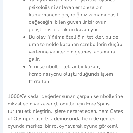
psikolojisini anlayan empieza bir
kumarhanede geçirdiğiniz zamana nasıl
değeceğini bilen güvenilir bir oyun
geliştiricisi olarak ün kazanıyor.
Bu olay, Yığılma özelliğini tetikler, bu de
uma temelde kazanan sembollerin düşüp
yerlerine yenilerinin gelmesi anlamına
gelir.
Yeni semboller tekrar bir kazanç
kombinasyonu oluşturduğunda işlem
tekrarlanır.
1000X’e kadar değerler sunan çarpan sembollerine
dikkat edin ve kazançlı ödüller için Free Spins
turunu etkinleştirin. İşlere nezaret eden, hem Gates
of Olympus ücretsiz demosunda hem de gerçek
oyunda merkezi bir rol oynayarak oyuna görkemli