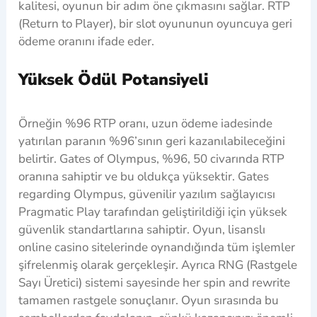
kalitesi, oyunun bir adım öne çıkmasını sağlar. RTP
(Return to Player), bir slot oyununun oyuncuya geri
ödeme oranını ifade eder.
Yüksek Ödül Potansiyeli
Örneğin %96 RTP oranı, uzun ödeme iadesinde
yatırılan paranın %96’sının geri kazanılabileceğini
belirtir. Gates of Olympus, %96, 50 civarında RTP
oranına sahiptir ve bu oldukça yüksektir. Gates
regarding Olympus, güvenilir yazılım sağlayıcısı
Pragmatic Play tarafından geliştirildiği için yüksek
güvenlik standartlarına sahiptir. Oyun, lisanslı
online casino sitelerinde oynandığında tüm işlemler
şifrelenmiş olarak gerçekleşir. Ayrıca RNG (Rastgele
Sayı Üretici) sistemi sayesinde her spin and rewrite
tamamen rastgele sonuçlanır. Oyun sırasında bu