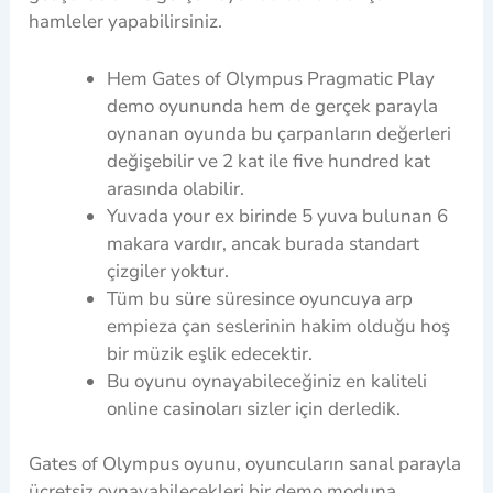
hamleler yapabilirsiniz.
Hem Gates of Olympus Pragmatic Play
demo oyununda hem de gerçek parayla
oynanan oyunda bu çarpanların değerleri
değişebilir ve 2 kat ile five hundred kat
arasında olabilir.
Yuvada your ex birinde 5 yuva bulunan 6
makara vardır, ancak burada standart
çizgiler yoktur.
Tüm bu süre süresince oyuncuya arp
empieza çan seslerinin hakim olduğu hoş
bir müzik eşlik edecektir.
Bu oyunu oynayabileceğiniz en kaliteli
online casinoları sizler için derledik.
Gates of Olympus oyunu, oyuncuların sanal parayla
ücretsiz oynayabilecekleri bir demo moduna