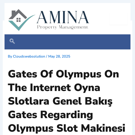
Skip
to
content
Pragmatic Play- Slot
Makineleri Oynayın”
By
Cloudswebsolution
/
May 28, 2025
Gates Of Olympus On
The Internet Oyna
Slotlara Genel Bakış
Gates Regarding
Olympus Slot Makinesi