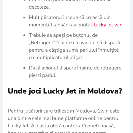
decoleze.
Multiplicatorul începe să crească din
momentul lansării avionului.
lucky jet win
Trebuie să apeși pe butonul de
„Retragere” înainte ca avionul să dispară
pentru a câștiga suma pariului înmulțită
cu multiplicatorul afișat.
Dacă avionul dispare înainte de retragere‚
pierzi pariul.
Unde joci Lucky Jet în Moldova?
Pentru jucătorii care trăiesc în Moldova‚ 1win este
una dintre cele mai bune platforme online pentru
Lucky Jet. Aceasta oferă o interfață prietenoasă‚