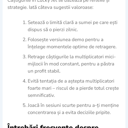
Câștigurile în Lucky Jet se bazează pe reflexe și
strategie. Iată câteva sugestii valoroase:
Setează o limită clară a sumei pe care ești
dispus să o pierzi zilnic.
Folosește versiunea demo pentru a
înțelege momentele optime de retragere.
Retrage câștigurile la multiplicatori mici-
mijlocii în mod constant‚ pentru a păstra
un profit stabil.
Evită tentația de a aștepta multiplicatori
foarte mari – riscul de a pierde totul crește
semnificativ.
Joacă în sesiuni scurte pentru a-ți menține
concentrarea și a evita deciziile pripite.
Întrebări frecvente despre