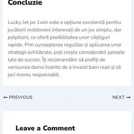
Concluzie
Lucky Jet pe 1win este o opțiune excelentă pentru
jucătorii moldoveni interesați de un joc simplu‚ dar
palpitant‚ ce oferă posibilitatea unor câștiguri
rapide. Prin cunoașterea regulilor și aplicarea unor
strategii echilibrate‚ poți crește considerabil șansele
tale de succes. Îți recomandăm să profiți de
versiunea demo înainte de a investi bani reali și să
joci mereu responsabil.
PREVIOUS
NEXT
Leave a Comment