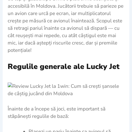
accesibilă în Moldova. Jucătorii trebuie să parieze pe
un avion care urcă pe ecran‚ iar multiplicatorul
crește pe măsură ce avionul înaintează. Scopul este
să retragi pariul înainte ca avionul să dispară — cu
cât reușești mai repede‚ cu atât câștigul este mai
mic‚ iar dacă aștepți riscurile cresc‚ dar și premiile
potențiale!
Regulile generale ale Lucky Jet
Înainte de a începe să joci‚ este important să
stăpânești regulile de bază:
Plasezi un pariu înainte ca avionul să