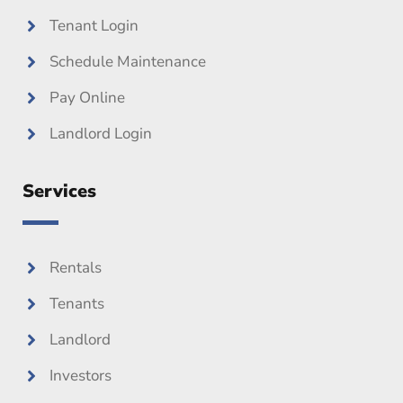
Tenant Login
Schedule Maintenance
Pay Online
Landlord Login
Services
Rentals
Tenants
Landlord
Investors